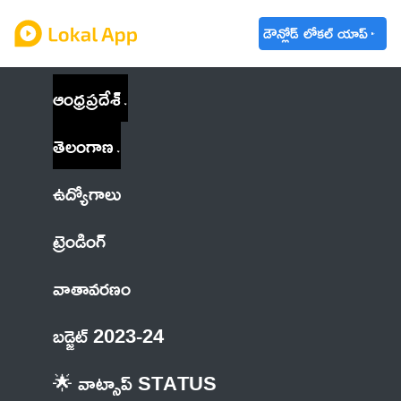
డౌన్లోడ్ లోకల్ యాప్
ఆంధ్రప్రదేశ్
తెలంగాణ
ఉద్యోగాలు
ట్రెండింగ్
వాతావరణం
బడ్జెట్ 2023-24
🌟 వాట్సాప్ STATUS