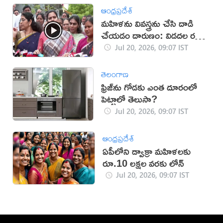
ఆంధ్రప్రదేశ్
మహిళను వివస్త్రను చేసి దాడి
చేయడం దారుణం: విడదల రజిని
(వీడియో)
Jul 20, 2026, 09:07 IST
తెలంగాణ
ఫ్రిజ్‌ను గోడకు ఎంత దూరంలో
పెట్టాలో తెలుసా?
Jul 20, 2026, 09:07 IST
ఆంధ్రప్రదేశ్
ఏపీలోని డ్వాక్రా మహిళలకు
రూ.10 లక్షల వరకు లోన్
Jul 20, 2026, 09:07 IST