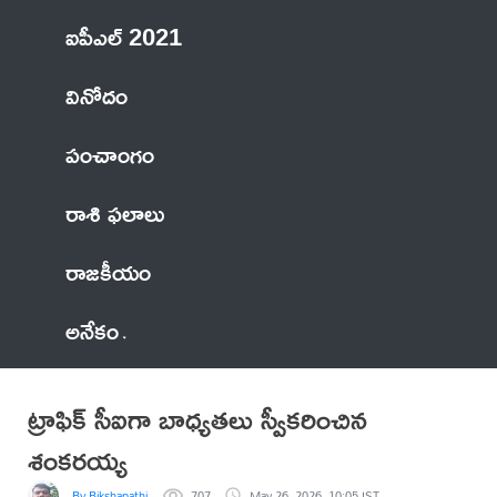
ఐపీఎల్ 2021
వినోదం
పంచాంగం
రాశి ఫలాలు
రాజకీయం
అనేకం
ట్రాఫిక్ సీఐగా బాధ్యతలు స్వీకరించిన
శంకరయ్య
By Bikshapathi
707
May 26, 2026, 10:05 IST