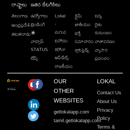
రాష్ట్రాలు
ఇతర కేటగిరీలు
తెలంగాణ
ఉద్యోగాలు
Lokal
క్రైమ్
విద్య
-
ట్రెండింగ్
జాతీయం
రైతు
ఆంధ్రప్రదేశ్
మగువ
కుటుంబం
🌟
భక్తి
తమిళనాడు
వినోదం
వాట్సాప్
సమాచారం
వాతావరణం
STATUS
కరోనా
క్లాసిఫైడ్స్
వ్యాపార
అప్‌డేట్స్
టిప్స్
ప్రపంచం
రాజకీయం
OUR
LOKAL
OTHER
Contact Us
WEBSITES
About Us
Privacy
getlokalapp.com
Policy
tamil.getlokalapp.com
Terms &