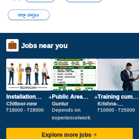
జిల్లా వార్తలు
Jobs near you
Installation
Public Area
Training cum
Engineer/
Cleaner
Placement
Chittoor-new
Guntur
Krishna-
vijayawada
Helper
₹18000 - ₹28000
Depends on
₹10000 - ₹25000
experience/work
Explore more jobs