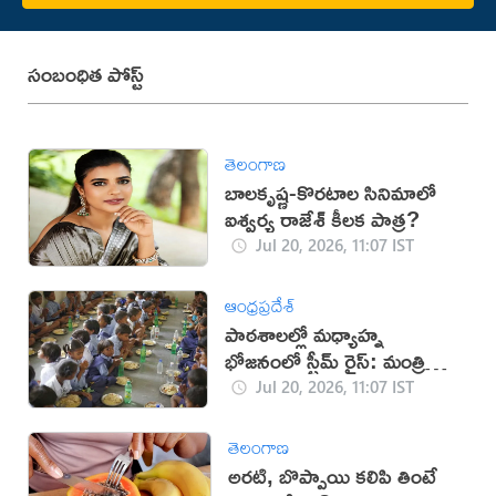
సంబంధిత పోస్ట్
తెలంగాణ
బాలకృష్ణ-కొరటాల సినిమాలో
ఐశ్వర్య రాజేశ్ కీలక పాత్ర?
Jul 20, 2026, 11:07 IST
ఆంధ్రప్రదేశ్
పాఠశాలల్లో మధ్యాహ్న
భోజనంలో స్టీమ్ రైస్: మంత్రి
నాదెండ్ల
Jul 20, 2026, 11:07 IST
తెలంగాణ
అరటి, బొప్పాయి కలిపి తింటే