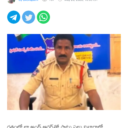
గతంలో లా అండ్ ఆర్డర్‌తో పాటు పలు విభాగాల్లో