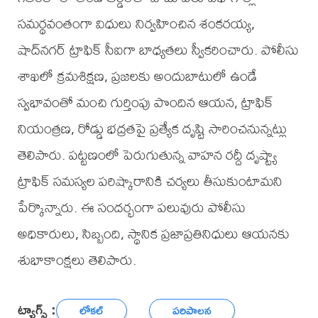
సమర్థవంతంగా విధులు నిర్వహించిన శంకరయ్య,
షాద్‌నగర్ ట్రాఫిక్ సీఐగా బాధ్యతలు స్వీకరించారు. పోలీసు
శాఖలో క్రమశిక్షణ, ప్రజలకు అందుబాటులో ఉండే
స్వభావంతో మంచి గుర్తింపు పొందిన ఆయన, ట్రాఫిక్
నియంత్రణ, రోడ్డు భద్రతపై ప్రత్యేక దృష్టి సారించనున్నట్లు
తెలిపారు. పట్టణంలో పెరుగుతున్న వాహన రద్దీ దృష్ట్యా
ట్రాఫిక్ సమస్యల పరిష్కారానికి చర్యలు తీసుకుంటామని
పేర్కొన్నారు. ఈ సందర్భంగా పలువురు పోలీసు
అధికారులు, సిబ్బంది, స్థానిక ప్రజాప్రతినిధులు ఆయనకు
శుభాకాంక్షలు తెలిపారు.
ట్యాగ్స్ :
లోకల్
పరిపాలన