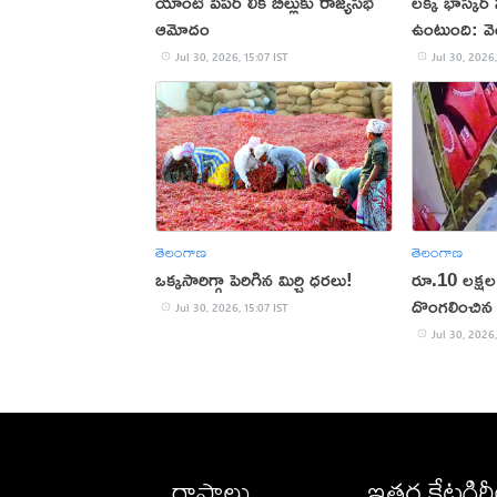
యాంటీ పేపర్ లీక్ బిల్లుకు రాజ్యసభ
లక్కీ భాస్కర్ 
ఆమోదం
ఉంటుంది: వెం
Jul 30, 2026, 15:07 IST
Jul 30, 2026,
తెలంగాణ
తెలంగాణ
ఒక్కసారిగ్గా పెరిగిన మిర్చి ధరలు!
రూ.10 లక్షల 
దొంగలించిన 
Jul 30, 2026, 15:07 IST
Jul 30, 2026,
రాష్ట్రాలు
ఇతర కేటగిర