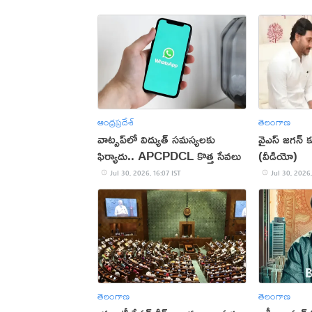
ఆంధ్రప్రదేశ్
తెలంగాణ
వాట్సప్‌లో విద్యుత్ సమస్యలకు
వైఎస్ జగన్
ఫిర్యాదు.. APCPDCL కొత్త సేవలు
(వీడియో)
Jul 30, 2026, 16:07 IST
Jul 30, 2026,
తెలంగాణ
తెలంగాణ