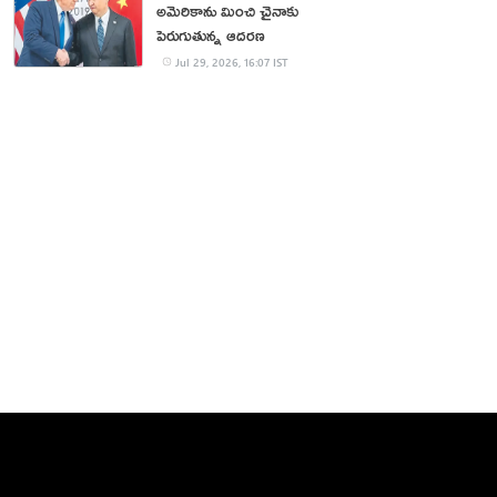
అమెరికాను మించి చైనాకు
పెరుగుతున్న ఆదరణ
Jul 29, 2026, 16:07 IST