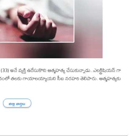
అనే వ్యక్తి ఉరేసుకొని ఆత్మహత్య చేసుకున్నాడు. ఎలక్ట్రిషియన్ గా
 ప్రమాదంలో తలకు గాయాలయ్యాయని సీఐ నరహరి తెలిపారు. ఆత్మహత్యకు
జిల్లా వార్తలు