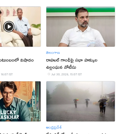
తెలంగాణ
 కుటుంబంలో విషాదం
రాహుల్ గాంధీపై సభా హక్కుల
ఉల్లంఘన నోటీసు
 16:07 IST
Jul 30, 2026, 15:07 IST
ఆంధ్రప్రదేశ్