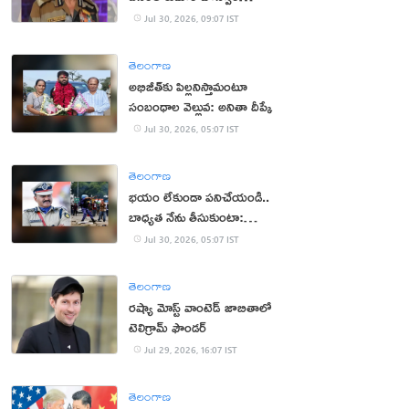
క‌న్నుమూత‌
Jul 30, 2026, 09:07 IST
తెలంగాణ
అభిజీత్‌కు పిల్ల‌నిస్తామంటూ
సంబంధాల వెల్లువ: అనితా దీప్కే
Jul 30, 2026, 05:07 IST
తెలంగాణ
భ‌యం లేకుండా ప‌నిచేయండి..
బాధ్య‌త నేను తీసుకుంటా:
సీఆర్పీఎఫ్ చీఫ్
Jul 30, 2026, 05:07 IST
తెలంగాణ
రష్యా మోస్ట్ వాంటెడ్ జాబితాలో
టెలిగ్రామ్ ఫౌండర్
Jul 29, 2026, 16:07 IST
తెలంగాణ