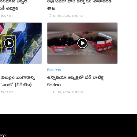
సినిమాకు సీక్వెల్
రేపు ఏపీలో భారీ వర్షాలు: వాతావరణ
కీ అట్లూరి
శాఖ
 15:07 IST
Jul 30, 2026, 15:07 IST
తెలంగాణ
విలువైన బంగారాన్ని
ఉస్మానియా ఆస్పత్రిలో బీర్ బాటిళ్ల
‘ఎలుక’ (వీడియో)
కలకలం
 15:07 IST
Jul 30, 2026, 15:07 IST
ీలు