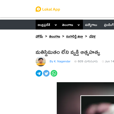
ఆంధ్రప్రదేశ్
తెలంగాణ
ఉద్యోగాలు
ట్రెండింగ్
హోమ్
తెలంగాణ
రంగారెడ్డి జిల్లా
చేవెళ్ల
మతిస్థిమితం లేని వ్యక్తి ఆత్మహత్య
By K. Nagendar
609
చూసినవారు
Jun 14