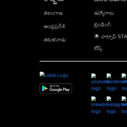
తెలంగాణ
ఉద్యోగాలు
ట్రెండింగ్
ఆంధ్రప్రదేశ్
🌟 వాట్సాప్ S
తమిళనాడు
టిప్స్