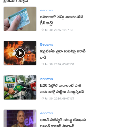
ట్రెండింగ్ న్యూస్
తెలంగాణ
అమెరికాలో ఏడేళ్ల నివాసంతోనే
గ్రీన్ కార్డ్!
Jul 30, 2026, 10:07 IST
తెలంగాణ
కువైట్‌లోని చైనా కంపెనీపై ఇరాన్
దాడి
Jul 30, 2026, 09:07 IST
తెలంగాణ
E20 పెట్రోల్ వాడాలంటే పాత
వాహనాల్లో పార్ట్‌లు మార్చాల్సిందే
Jul 30, 2026, 09:07 IST
తెలంగాణ
భార‌త్‌-పాకిస్థాన్ యుద్ధ యోధుడు
బ‌సంత్ కుమార్ పొన్వార్‌