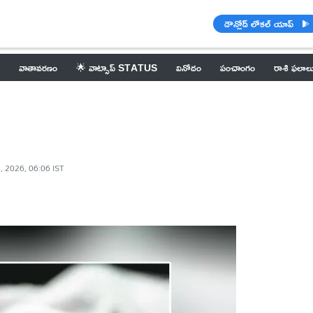
డౌన్లోడ్ లోకల్ యాప్
వాతావరణం
🌟 వాట్సాప్ STATUS
వినోదం
పంచాంగం
రాశి ఫలాల
, 2026, 06:06 IST