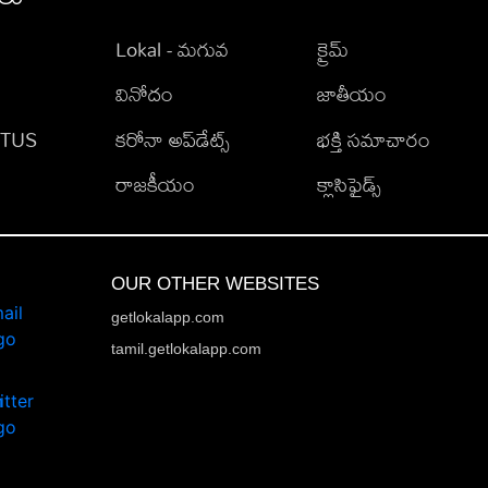
Lokal - మగువ
క్రైమ్
వినోదం
జాతీయం
TATUS
కరోనా అప్‌డేట్స్
భక్తి సమాచారం
రాజకీయం
క్లాసిఫైడ్స్
OUR OTHER WEBSITES
getlokalapp.com
tamil.getlokalapp.com