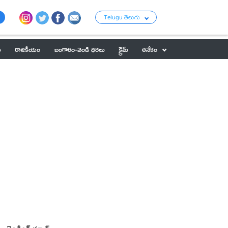
Telugu తెలుగు
ు
రాజకీయం
బంగారం-వెండి ధరలు
క్రైమ్
అనేకం