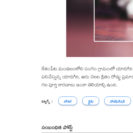
కేశంపేట మండలంలోని సంగెం గ్రామంలో యాదగిరి (33) 
పనిచేస్తున్న యాదగిరి, ఆరు నెలల క్రితం రోడ్డు
గల పూర్తి కారణాలు ఇంకా తెలియాల్సి ఉంది.
ట్యాగ్స్ :
లోకల్
క్రైమ్
నోటిఫికేషన్
సంబంధిత పోస్ట్