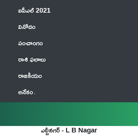
ఐపీఎల్ 2021
వినోదం
పంచాంగం
రాశి ఫలాలు
రాజకీయం
అనేకం
ఎల్బీనగర్ - L B Nagar