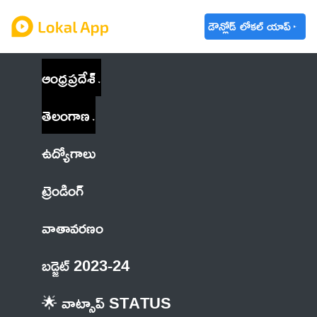
డౌన్లోడ్ లోకల్ యాప్
ఆంధ్రప్రదేశ్
తెలంగాణ
ఉద్యోగాలు
ట్రెండింగ్
వాతావరణం
బడ్జెట్ 2023-24
🌟 వాట్సాప్ STATUS