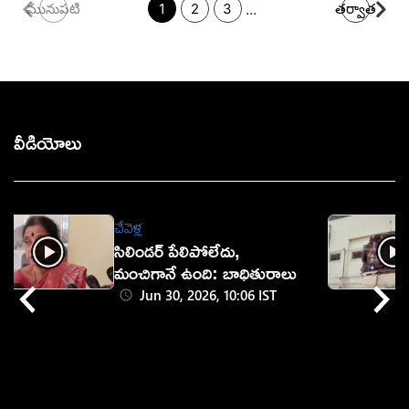
...
మునుపటి
1
2
3
తర్వాత
వీడియోలు
చేవెళ్ల
సిలిండర్ పేలిపోలేదు,
మంచిగానే ఉంది: బాధితురాలు
Jun 30, 2026, 10:06 IST