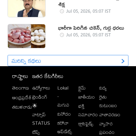
శిక్ష
Jul 05, 2026, 05:07 IST
భారీగా పెరిగిన చికెన్, గుడ్ల ధరలు
Jul 05, 2026, 05:07 IST
మరిన్ని కథలు
రాష్ట్రాలు
ఇతర కేటగిరీలు
తెలంగాణ
ఉద్యోగాలు
Lokal
క్రైమ్
విద్య
-
ట్రెండింగ్
జాతీయం
రైతు
ఆంధ్రప్రదేశ్
మగువ
కుటుంబం
🌟
భక్తి
తమిళనాడు
వినోదం
వాట్సాప్
సమాచారం
వాతావరణం
STATUS
కరోనా
క్లాసిఫైడ్స్
వ్యాపార
అప్‌డేట్స్
టిప్స్
ప్రపంచం