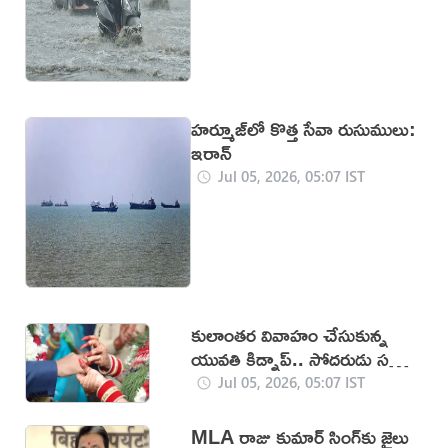
హర్మూజ్‌లో కొత్త సేవా రుసుములు:
ఇరాన్‌
Jul 05, 2026, 05:07 IST
కులాంతర వివాహం చేసుకున్న
యువతి కిడ్నాప్.. సోదరుడు సహా
నలుగురు అరెస్ట్
Jul 05, 2026, 05:07 IST
MLA రాజు కుమార్ సింగ్‌కు జైలు