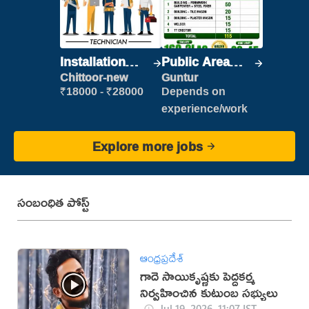
Installation
Public Area
Engineer/
Cleaner
Chittoor-new
Guntur
Helper
₹18000 - ₹28000
Depends on
experience/work
Explore more jobs
సంబంధిత పోస్ట్
ఆంధ్రప్రదేశ్
గాదె సాయికృష్ణకు పెద్దకర్మ
నిర్వహించిన కుటుంబ సభ్యులు
Jul 19, 2026, 11:07 IST