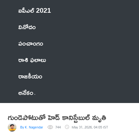
ఐపీఎల్ 2021
వినోదం
పంచాంగం
రాశి ఫలాలు
రాజకీయం
అనేకం
గుండెపోటుతో హెడ్ కానిస్టేబుల్ మృతి
By K. Nagendar
744
May 31, 2026, 04:05 IST