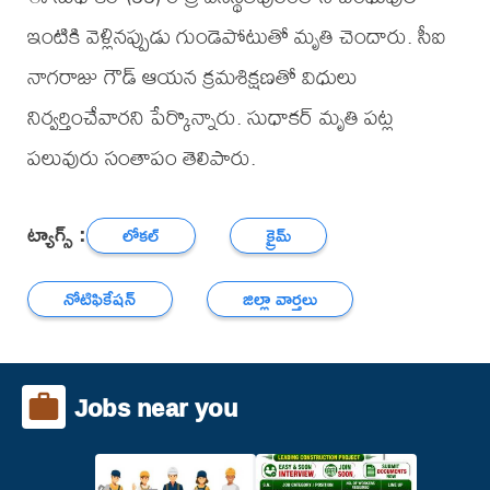
ఇంటికి వెళ్లినప్పుడు గుండెపోటుతో మృతి చెందారు. సీఐ
నాగరాజు గౌడ్ ఆయన క్రమశిక్షణతో విధులు
నిర్వర్తించేవారని పేర్కొన్నారు. సుధాకర్ మృతి పట్ల
పలువురు సంతాపం తెలిపారు.
ట్యాగ్స్ :
లోకల్
క్రైమ్
నోటిఫికేషన్
జిల్లా వార్తలు
Jobs near you