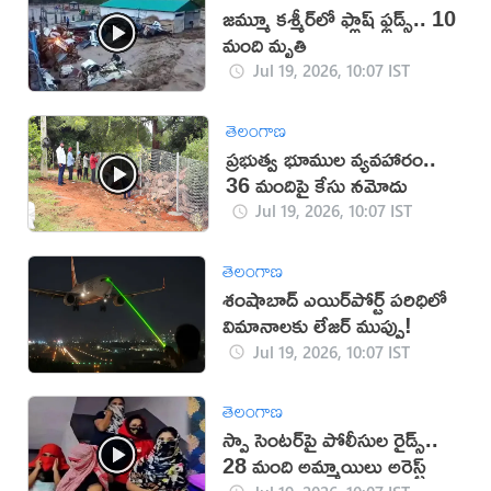
జమ్మూ కశ్మీర్‌లో ఫ్లాష్ ఫ్లడ్స్.. 10
మంది మృతి
Jul 19, 2026, 10:07 IST
తెలంగాణ
ప్రభుత్వ భూముల వ్యవహారం..
36 మందిపై కేసు నమోదు
Jul 19, 2026, 10:07 IST
తెలంగాణ
శంషాబాద్ ఎయిర్‌పోర్ట్ పరిధిలో
విమానాలకు లేజర్ ముప్పు!
Jul 19, 2026, 10:07 IST
తెలంగాణ
స్పా సెంటర్‌పై పోలీసుల రైడ్స్..
28 మంది అమ్మాయిలు అరెస్ట్