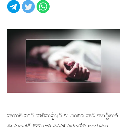
హయత్ నగర్ పోలీసుస్టేషన్ కు చెందిన హెడ్ కానిస్టేబుల్
ఈ సుధాకర్ (55) రాత్రి వనస్థలిపురంలోని బంధువుల