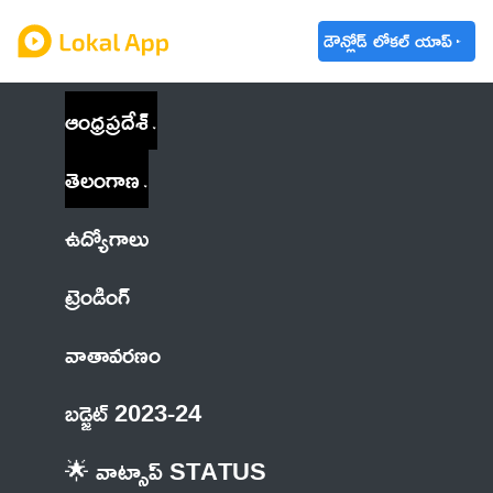
డౌన్లోడ్ లోకల్ యాప్
ఆంధ్రప్రదేశ్
తెలంగాణ
ఉద్యోగాలు
ట్రెండింగ్
వాతావరణం
బడ్జెట్ 2023-24
🌟 వాట్సాప్ STATUS