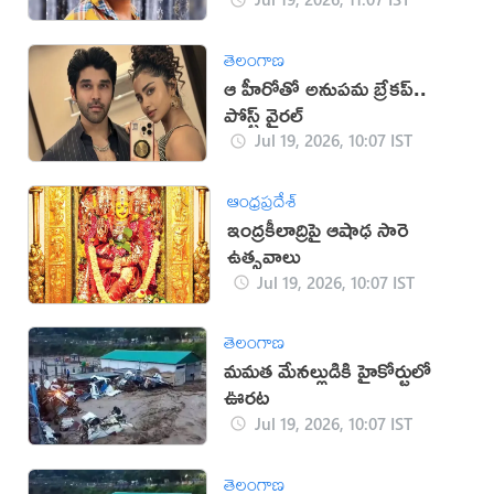
తెలంగాణ
ఆ హీరోతో అనుపమ బ్రేకప్..
పోస్ట్ వైరల్
Jul 19, 2026, 10:07 IST
ఆంధ్రప్రదేశ్
ఇంద్రకీలాద్రిపై ఆషాఢ సారె
ఉత్సవాలు
Jul 19, 2026, 10:07 IST
తెలంగాణ
మమత మేనల్లుడికి హైకోర్టులో
ఊరట
Jul 19, 2026, 10:07 IST
తెలంగాణ