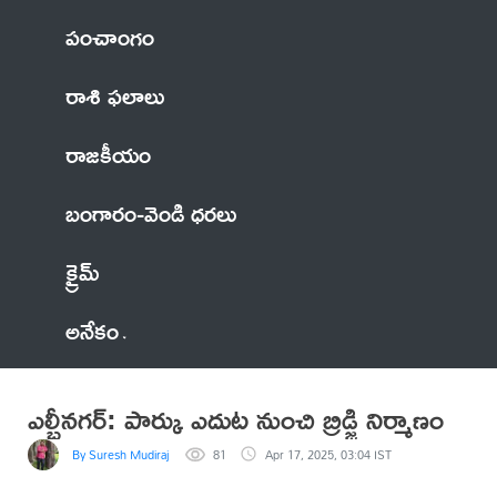
పంచాంగం
రాశి ఫలాలు
రాజకీయం
బంగారం-వెండి ధరలు
క్రైమ్
అనేకం
ఎల్బీనగర్: పార్కు ఎదుట నుంచి బ్రిడ్జి నిర్మాణం
By Suresh Mudiraj
81
Apr 17, 2025, 03:04 IST