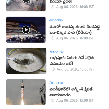
వీడియో వైరల్!
Aug 06, 2026, 16:08 IST
తెలంగాణ
మూడో అంతస్తు నుంచి కిందపడ్డ
ఏడాదిన్నర పాప (వీడియో)
Aug 06, 2026, 16:08 IST
తెలంగాణ
రాత్రిపూట పెరుగు తినే సరైన
సమయం ఇదే!
Aug 06, 2026, 15:08 IST
తెలంగాణ
చండీపూర్‌లో అగ్ని-4 క్షిపణి
విజయవంతం
Aug 06, 2026, 15:08 IST