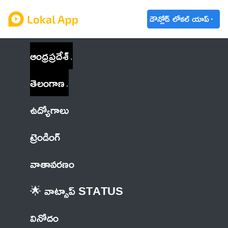
డౌన్లోడ్ లోకల్ యాప్
ఆంధ్రప్రదేశ్
తెలంగాణ
ఉద్యోగాలు
ట్రెండింగ్
వాతావరణం
🌟 వాట్సాప్ STATUS
వినోదం