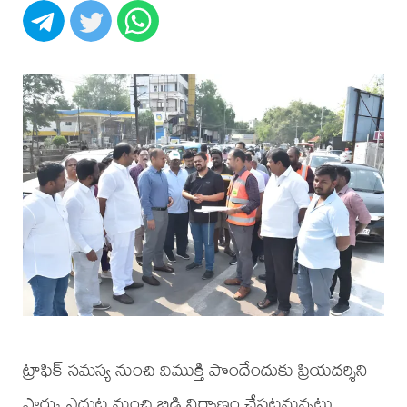
ట్రాఫిక్ సమస్య నుంచి విముక్తి పొందేందుకు ప్రియదర్శిని
పార్కు ఎదుట నుంచి బ్రిడ్జి నిర్మాణం చేపట్టనున్నట్లు