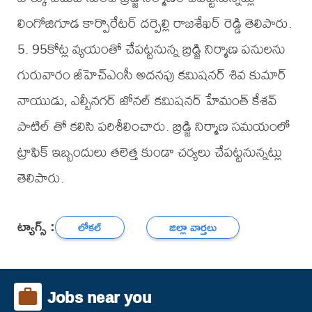
లింగోజిగూడ కార్పొరేటర్ దర్పెల్లి రాజశేఖర్ రెడ్డి తెలిపారు.
5. 95కోట్ల వ్యయంతో చేపట్టనున్న బ్రిడ్జి నిర్మాణ పనులను
గురువారం జీహెచ్ఎంసీ అదనపు కమిషనర్ శివ కుమార్
నాయుడు, ఎల్బీనగర్ జోనల్ కమిషనర్ హేమంత్ కేశవ్
పాటిల్ తో కలిసి పరిశీలించారు. బ్రిడ్జి నిర్మాణ సమయంలో
ట్రాఫిక్ ఇబ్బందులు తలెత్త కుండా చర్యలు చేపట్టనున్నట్లు
తెలిపారు.
ట్యాగ్స్ :
లోకల్
జిల్లా వార్తలు
Jobs near you