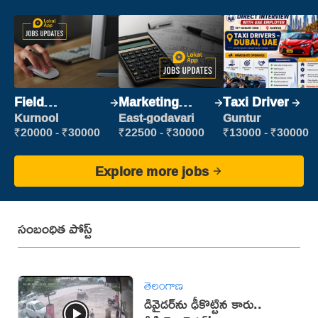
Field
Marketing
Taxi Driver
Marketing
Executive
Kurnool
East-godavari
Guntur
Executive
₹20000 - ₹30000
₹22500 - ₹30000
₹13000 - ₹30000
Explore more jobs
సంబంధిత పోస్ట్
తెలంగాణ
డివైడర్‌ను ఢీకొట్టిన కారు..