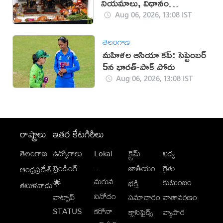
నియమాలు, విధానం
తెలుసుకోండి
Aug 06, 2026, 13:08 IST
తెలంగాణ
మహిళల ఆసియా కప్‌: సెప్టెంబర్
5న భారత్-పాక్ పోరు
Aug 06, 2026, 13:08 IST
రాష్ట్రాలు
ఇతర కేటగిరీలు
తెలంగాణ
ఉద్యోగాలు
Lokal
క్రైమ్
విద్య
-
ట్రెండింగ్
జాతీయం
రైతు
ఆంధ్రప్రదేశ్
మగువ
కుటుంబం
🌟
భక్తి
తమిళనాడు
వినోదం
వాట్సాప్
సమాచారం
వాతావరణం
STATUS
కరోనా
క్లాసిఫైడ్స్
వ్యాపార