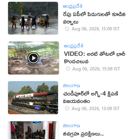
ఆంధ్రప్రదేశ్
రేపు ఏపీలో పిడుగులతో కూడిన
వర్షాలు
Aug 06, 2026, 15:08 IST
ఆంధ్రప్రదేశ్
VIDEO: అరటి తోటలో భారీ
కొండచిలువ
Aug 06, 2026, 15:08 IST
తెలంగాణ
చండీపూర్‌లో అగ్ని-4 క్షిపణి
విజయవంతం
Aug 06, 2026, 13:08 IST
తెలంగాణ
నవగ్రహ ప్రదక్షిణలు..