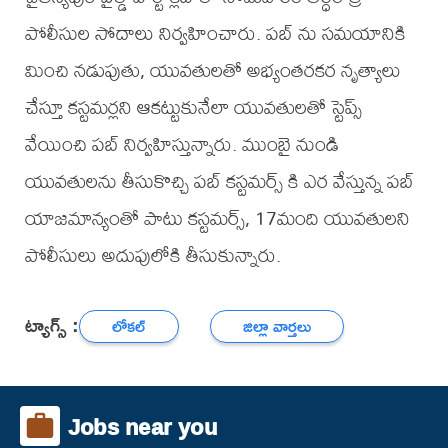
పోలీసుల సోదాలు నిర్వహించారు. పబ్ ను సమయానికి
మించి నడుపుతు, యువతులతో అభ్యంతరకర నృత్యాలు
చేస్తూ కస్టమర్లని ఆకట్టుకునేలా యువతులతో స్టెప్స్
వేయించి పబ్ నిర్వహిస్తున్నారు. ముంబై నుండి
యువతులను తీసుకొచ్చి పబ్ కస్టమర్స్ కి ఎర వేస్తున్న పబ్
యాజమాన్యంతో పాటు కస్టమర్స్, 17మంది యువతులని
పోలీసులు అదుపులోకి తీసుకున్నారు.
ట్యాగ్స్ :
లోకల్
జిల్లా వార్తలు
Jobs near you