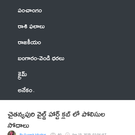
పంచాంగం
రాశి ఫలాలు
రాజకీయం
బంగారం-వెండి ధరలు
క్రైమ్
అనేకం
చైతన్యపురి వైల్డ్ హార్ట్ క్లబ్ లో పోలిసుల
సోదాలు
By Suresh Mudiraj
60
Apr 15, 2025, 02:04 IST