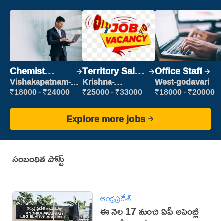
Chemist
Territory Sales
Office Staff
Production
Manager
Vishakapatnam-
Krishna-
West-godavari
new
vijayawada
Executive
₹18000 - ₹24000
₹25000 - ₹33000
₹18000 - ₹20000
Explore more jobs
సంబంధిత పోస్ట్
ఆంధ్రప్రదేశ్
ఈ నెల 17 నుంచి ఏపీ అసెంబ్లీ