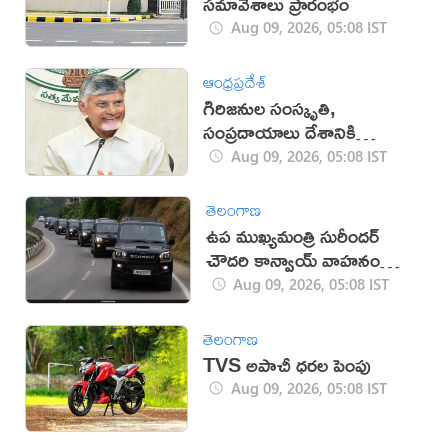
సమావేశాలు ప్రారంభం
Aug 09, 2026, 05:08 IST
ఆంధ్రప్రదేశ్
గిరిజనుల సంస్కృతి,
సంప్రదాయాలు దేశానికి
గర్వకారణం: సీఎం చంద్రబాబు
Aug 09, 2026, 05:08 IST
తెలంగాణ
ఉప ముఖ్యమంత్రి సురీందర్
చౌదరి కాన్వాయ్ వాహనం
ఢీకొని వ్యక్తి మృతి!
Aug 09, 2026, 05:08 IST
తెలంగాణ
TVS అపాచీ ధరల పెంపు
Aug 09, 2026, 05:08 IST