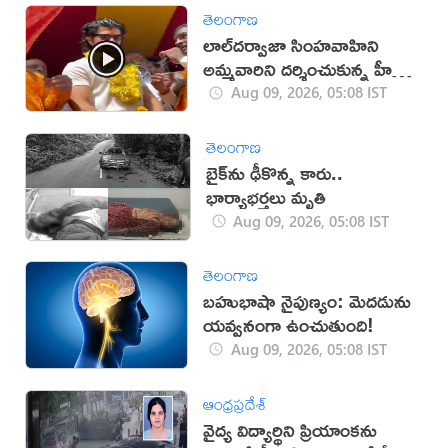
తెలంగాణ
లాల్‌దర్వాజా సింహవాహిని
అమ్మవారిని దర్శించుకున్న హీరో
విజయ్‌
Aug 09, 2026, 05:08 IST
తెలంగాణ
బైక్‌ను ఢీకొన్న కారు..
భార్యాభర్తలు మృతి
Aug 09, 2026, 05:08 IST
తెలంగాణ
బహుభాషా నైపుణ్యం: మెదడును
యవ్వనంగా ఉంచుతుంది!
Aug 09, 2026, 05:08 IST
ఆంధ్రప్రదేశ్
వైద్య విద్యార్థిని ప్రియాంకను