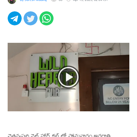
చైతన్యపురి వైల్డ్ హార్ట్ క్లబ్ లో సోమవారం అర్ధరాత్రి