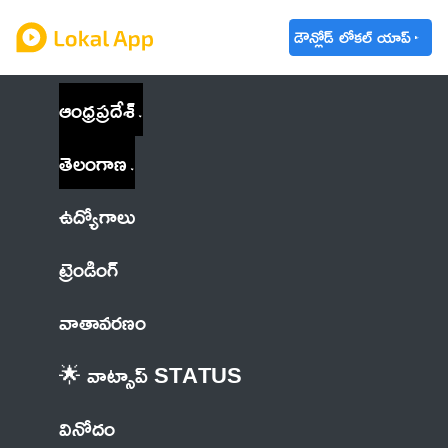
డౌన్లోడ్ లోకల్ యాప్
ఆంధ్రప్రదేశ్
తెలంగాణ
ఉద్యోగాలు
ట్రెండింగ్
వాతావరణం
🌟 వాట్సాప్ STATUS
వినోదం