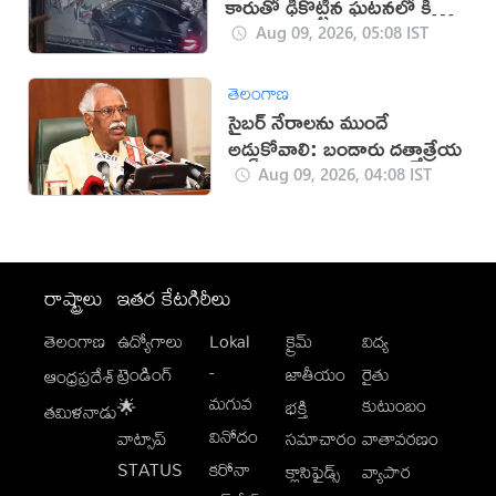
కారుతో ఢీకొట్టిన ఘటనలో కీలక
పరిణామం
Aug 09, 2026, 05:08 IST
తెలంగాణ
సైబర్ నేరాలను ముందే
అడ్డుకోవాలి: బండారు దత్తాత్రేయ
Aug 09, 2026, 04:08 IST
రాష్ట్రాలు
ఇతర కేటగిరీలు
తెలంగాణ
ఉద్యోగాలు
Lokal
క్రైమ్
విద్య
-
ట్రెండింగ్
జాతీయం
రైతు
ఆంధ్రప్రదేశ్
మగువ
కుటుంబం
🌟
భక్తి
తమిళనాడు
వినోదం
వాట్సాప్
సమాచారం
వాతావరణం
STATUS
కరోనా
క్లాసిఫైడ్స్
వ్యాపార