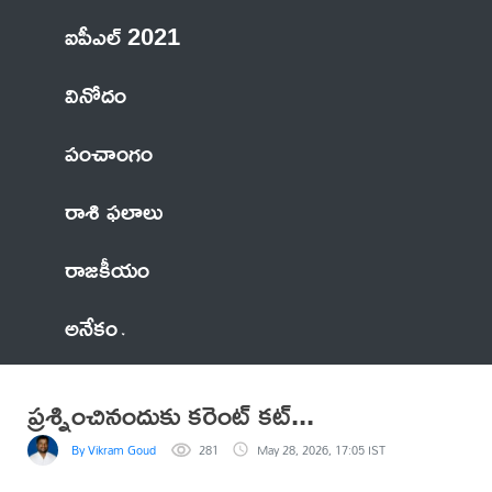
ఐపీఎల్ 2021
వినోదం
పంచాంగం
రాశి ఫలాలు
రాజకీయం
అనేకం
ప్రశ్నించినందుకు కరెంట్ కట్...
By Vikram Goud
281
May 28, 2026, 17:05 IST