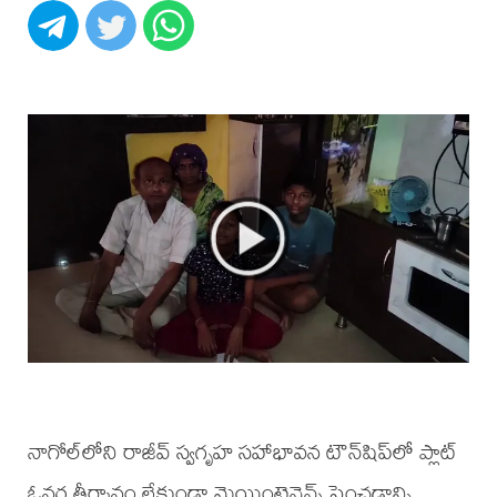
నాగోల్‌లోని రాజీవ్ స్వగృహ సహాభావన టౌన్‌షిప్‌లో ప్లాట్
ఓనర్ల తీర్మానం లేకుండా మెయింటెనెన్స్ పెంచడాన్ని