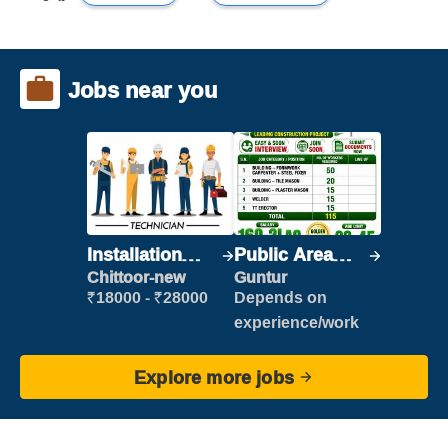
Jobs near you
Installation
Public Area
Engineer/
Cleaner
Chittoor-new
Guntur
Helper
₹18000 - ₹28000
Depends on
experience/work
Explore more jobs