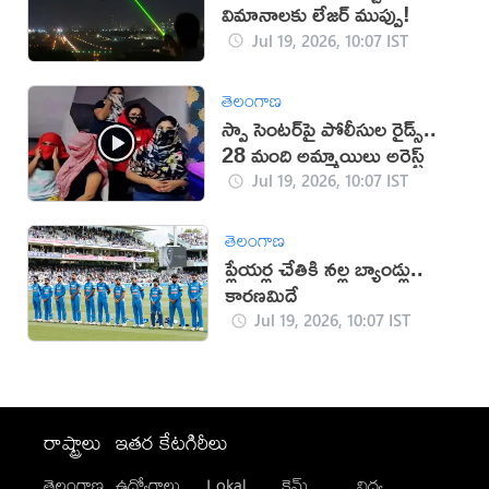
విమానాలకు లేజర్ ముప్పు!
Jul 19, 2026, 10:07 IST
తెలంగాణ
స్పా సెంటర్‌పై పోలీసుల రైడ్స్..
28 మంది అమ్మాయిలు అరెస్ట్
Jul 19, 2026, 10:07 IST
తెలంగాణ
ప్లేయర్ల చేతికి నల్ల బ్యాండ్లు..
కారణమిదే
Jul 19, 2026, 10:07 IST
రాష్ట్రాలు
ఇతర కేటగిరీలు
తెలంగాణ
ఉద్యోగాలు
Lokal
క్రైమ్
విద్య