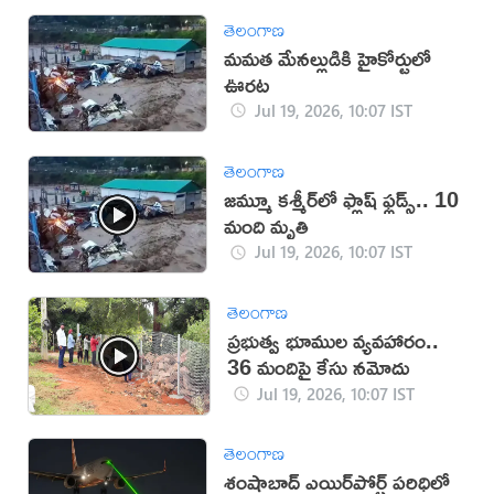
తెలంగాణ
మమత మేనల్లుడికి హైకోర్టులో
ఊరట
Jul 19, 2026, 10:07 IST
తెలంగాణ
జమ్మూ కశ్మీర్‌లో ఫ్లాష్ ఫ్లడ్స్.. 10
మంది మృతి
Jul 19, 2026, 10:07 IST
తెలంగాణ
ప్రభుత్వ భూముల వ్యవహారం..
36 మందిపై కేసు నమోదు
Jul 19, 2026, 10:07 IST
తెలంగాణ
శంషాబాద్ ఎయిర్‌పోర్ట్ పరిధిలో