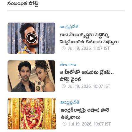
సంబంధిత పోస్ట్
ఆంధ్రప్రదేశ్
గాదె సాయికృష్ణకు పెద్దకర్మ
నిర్వహించిన కుటుంబ సభ్యులు
Jul 19, 2026, 11:07 IST
తెలంగాణ
ఆ హీరోతో అనుపమ బ్రేకప్..
పోస్ట్ వైరల్
Jul 19, 2026, 10:07 IST
ఆంధ్రప్రదేశ్
ఇంద్రకీలాద్రిపై ఆషాఢ సారె
ఉత్సవాలు
Jul 19, 2026, 10:07 IST