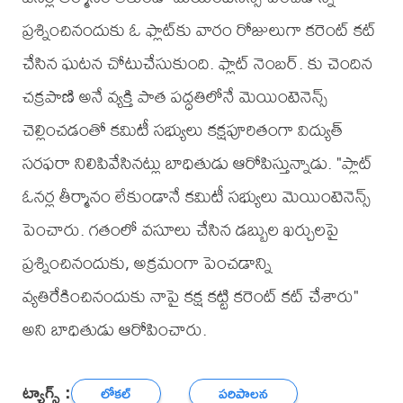
ప్రశ్నించినందుకు ఓ ఫ్లాట్‌కు వారం రోజులుగా కరెంట్ కట్
చేసిన ఘటన చోటుచేసుకుంది. ఫ్లాట్ నెంబర్. కు చెందిన
చక్రపాణి అనే వ్యక్తి పాత పద్ధతిలోనే మెయింటెనెన్స్
చెల్లించడంతో కమిటీ సభ్యులు కక్షపూరితంగా విద్యుత్
సరఫరా నిలిపివేసినట్లు బాధితుడు ఆరోపిస్తున్నాడు. "ప్లాట్
ఓనర్ల తీర్మానం లేకుండానే కమిటీ సభ్యులు మెయింటెనెన్స్
పెంచారు. గతంలో వసూలు చేసిన డబ్బుల ఖర్చులపై
ప్రశ్నించినందుకు, అక్రమంగా పెంచడాన్ని
వ్యతిరేకించినందుకు నాపై కక్ష కట్టి కరెంట్ కట్ చేశారు"
అని బాధితుడు ఆరోపించారు.
ట్యాగ్స్ :
లోకల్
పరిపాలన