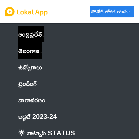
డౌన్లోడ్ లోకల్ యాప్
ఆంధ్రప్రదేశ్
తెలంగాణ
ఉద్యోగాలు
ట్రెండింగ్
వాతావరణం
బడ్జెట్ 2023-24
🌟 వాట్సాప్ STATUS