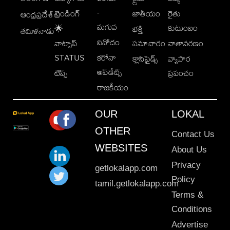
-
ట్రెండింగ్
జాతీయం
రైతు
ఆంధ్రప్రదేశ్
మగువ
కుటుంబం
🌟
భక్తి
తమిళనాడు
వినోదం
వాట్సాప్
సమాచారం
వాతావరణం
STATUS
కరోనా
క్లాసిఫైడ్స్
వ్యాపార
అప్‌డేట్స్
టిప్స్
ప్రపంచం
రాజకీయం
OUR
LOKAL
OTHER
Contact Us
WEBSITES
About Us
Privacy
getlokalapp.com
Policy
tamil.getlokalapp.com
Terms &
Conditions
Advertise