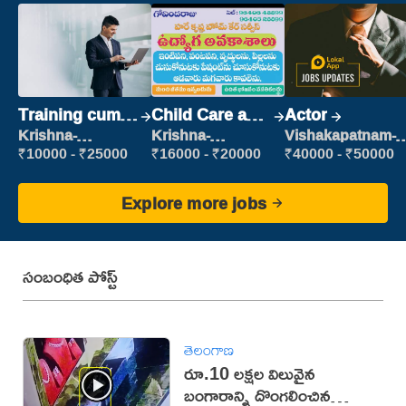
Training cum
Child Care and
Actor
Placement
Patient care
Krishna-
Krishna-
Vishakapatnam-
vijayawada
vijayawada
new
₹10000 - ₹25000
₹16000 - ₹20000
₹40000 - ₹50000
Explore more jobs
సంబంధిత పోస్ట్
తెలంగాణ
రూ.10 లక్షల విలువైన
బంగారాన్ని దొంగలించిన