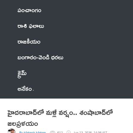
పంచాంగం
రాశి ఫలాలు
రాజకీయం
బంగారం-వెండి ధరలు
క్రైమ్
అనేకం
హైదరాబాద్‌లో మళ్లీ వర్షం.. శంషాబాద్‌లో
జలప్రళయం
By Mahesh Mahee
612
Jun 13, 2026, 14:06 IST