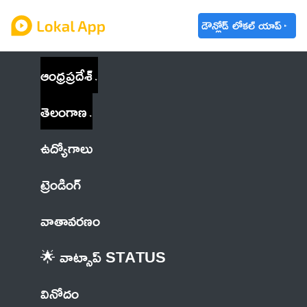
డౌన్లోడ్ లోకల్ యాప్
ఆంధ్రప్రదేశ్
తెలంగాణ
ఉద్యోగాలు
ట్రెండింగ్
వాతావరణం
🌟 వాట్సాప్ STATUS
వినోదం