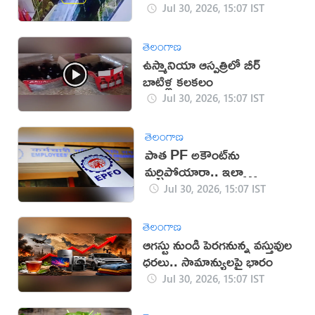
‘ఎలుక’ (వీడియో)
Jul 30, 2026, 15:07 IST
తెలంగాణ
ఉస్మానియా ఆస్పత్రిలో బీర్
బాటిళ్ల కలకలం
Jul 30, 2026, 15:07 IST
తెలంగాణ
పాత PF అకౌంట్‌ను
మర్చిపోయారా.. ఇలా
తెలుసుకోండి!
Jul 30, 2026, 15:07 IST
తెలంగాణ
ఆగస్టు నుండి పెరగనున్న వస్తువుల
ధరలు.. సామాన్యులపై భారం
Jul 30, 2026, 15:07 IST