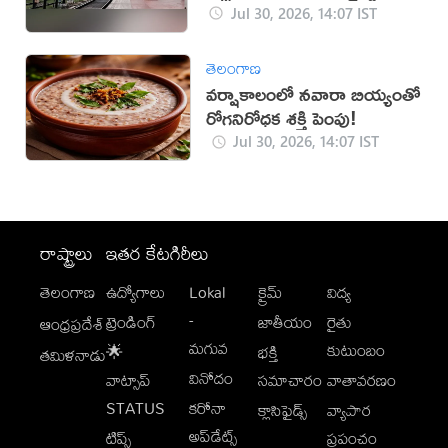
ఆమోదం
Jul 30, 2026, 14:07 IST
తెలంగాణ
వర్షాకాలంలో నవారా బియ్యంతో
రోగనిరోధక శక్తి పెంపు!
Jul 30, 2026, 14:07 IST
రాష్ట్రాలు
ఇతర కేటగిరీలు
తెలంగాణ
ఉద్యోగాలు
Lokal
క్రైమ్
విద్య
-
ట్రెండింగ్
జాతీయం
రైతు
ఆంధ్రప్రదేశ్
మగువ
కుటుంబం
🌟
భక్తి
తమిళనాడు
వినోదం
వాట్సాప్
సమాచారం
వాతావరణం
STATUS
కరోనా
క్లాసిఫైడ్స్
వ్యాపార
అప్‌డేట్స్
టిప్స్
ప్రపంచం