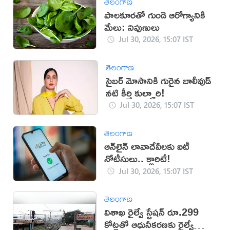
తెలంగాణ
పాలకూరతో గుండె ఆరోగ్యానికి
మేలు: నిపుణులు
Jul 30, 2026, 15:07 IST
తెలంగాణ
సైబర్ మోసానికి గురైన బాలీవుడ్
నటి కీర్తి కుల్హారి!
Jul 30, 2026, 15:07 IST
తెలంగాణ
ఆన్‌లైన్ లావాదేవీలకు ఐటీ
నోటీసులు.. క్లారిటీ!
Jul 30, 2026, 15:07 IST
తెలంగాణ
విశాఖ రైల్వే స్టేషన్ రూ.299
కోట్లతో ఆధునీకరణకు రైల్వే