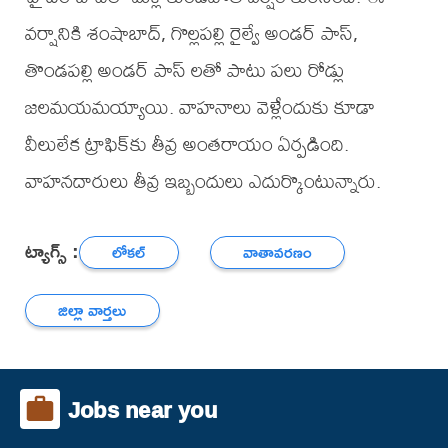
వర్షానికి శంషాబాద్, గొల్లపల్లి రైల్వే అండర్ పాస్,
తొండపల్లి అండర్ పాస్ లతో పాటు పలు రోడ్లు
జలమయమయ్యాయి. వాహనాలు వెళ్లేందుకు కూడా
వీలులేక ట్రాఫిక్‌కు తీవ్ర అంతరాయం ఏర్పడింది.
వాహనదారులు తీవ్ర ఇబ్బందులు ఎదుర్కొంటున్నారు.
ట్యాగ్స్ :
లోకల్
వాతావరణం
జిల్లా వార్తలు
Jobs near you