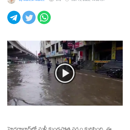
హైదరాబాద్‌లో మళ్లీ కుండపోత వర్షం కురిసింది. ఈ