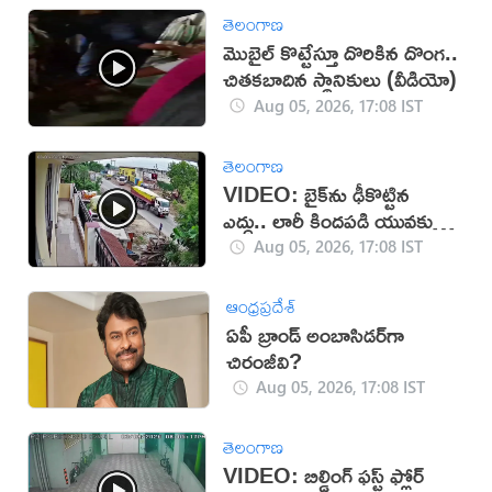
తెలంగాణ
మొబైల్ కొట్టేస్తూ దొరికిన దొంగ..
చితకబాదిన స్థానికులు (వీడియో)
Aug 05, 2026, 17:08 IST
తెలంగాణ
VIDEO: బైక్‌ను ఢీకొట్టిన
ఎద్దు.. లారీ కిందపడి యువకుడు
మృతి!
Aug 05, 2026, 17:08 IST
ఆంధ్రప్రదేశ్
ఏపీ బ్రాండ్ అంబాసిడర్‌గా
చిరంజీవి?
Aug 05, 2026, 17:08 IST
తెలంగాణ
VIDEO: బిల్డింగ్ ఫస్ట్ ఫ్లోర్