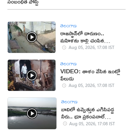
సంబంధిత పోస్ట్
తెలంగాణ
రాజస్థాన్‌లో దారుణం..
మహిళను కాల్చి చంపిన
యువకుడు (వీడియో)
Aug 05, 2026, 17:08 IST
తెలంగాణ
VIDEO: తాళం వేసిన ఇంట్లో
పేలుడు
Aug 05, 2026, 17:08 IST
తెలంగాణ
బావిలో ఉవ్వెత్తున ఎగిసిపడ్డ
నీరు.. భూ ప్రకంపనాలే
కారణమా?
Aug 05, 2026, 17:08 IST