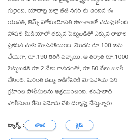
గురైంది. యాదాద్రి జిల్లా బీబీ నగర్ కు చెందిన ఈ
యువతి, జెమ్స్ హోమియోపతి కళాశాలలో చదువుతోంది.
సోషల్ మీడియాలో తక్కువ పెట్టుబడితో ఎక్కువ లాభాల
ప్రకటన చూసి మోసపోయింది. మొదట రూ.100 జమ
చేయగా, రూ.190 తిరిగి వచ్చాయి. ఆ తర్వాత రూ.1000
పెట్టుబడికి రూ.2 వేలు రావడంతో, రూ.50 వేలు బదిలీ
చేసింది. మరింత డబ్బు అడిగేసరికి మోసపోయానని
గ్రహించి పోలీసులను ఆశ్రయించింది. శంషాబాద్
పోలీసులు కేసు నమోదు చేసి దర్యాప్తు చేస్తున్నారు.
ట్యాగ్స్ :
లోకల్
క్రైమ్