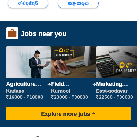
నోటిఫికేషన్
జిల్లా వార్తలు
Jobs near you
Agriculture
Field
Marketing
Labour
Marketing
Executive
Kadapa
Kurnool
East-godavari
Executive
₹16000 - ₹18000
₹20000 - ₹30000
₹22500 - ₹30000
Explore more jobs