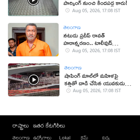
పార్కింగ్ నుంచి కిందపడ్డ కారు!
Aug 05, 2026, 17:08 IST
తెలంగాణ
నటుడు ప్రదీప్ రావత్
హఠాన్మరణం.. టాలీవుడ్
స్పందనపై విమర్శలు
Aug 05, 2026, 17:08 IST
తెలంగాణ
షాపింగ్ మాల్‌లో మహిళపై
కత్తితో దాడి చేసిన యువకుడు
(వీడియో)
Aug 05, 2026, 17:08 IST
రాష్ట్రాలు
ఇతర కేటగిరీలు
తెలంగాణ
ఉద్యోగాలు
Lokal
క్రైమ్
విద్య