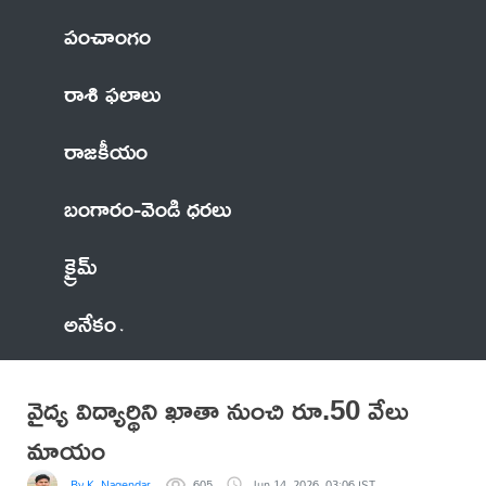
పంచాంగం
రాశి ఫలాలు
రాజకీయం
బంగారం-వెండి ధరలు
క్రైమ్
అనేకం
వైద్య విద్యార్థిని ఖాతా నుంచి రూ.50 వేలు
మాయం
By K. Nagendar
605
Jun 14, 2026, 03:06 IST