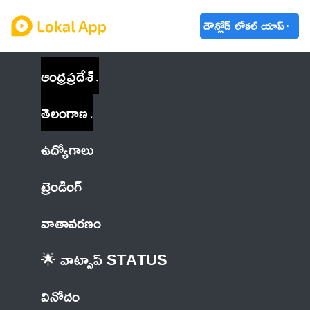
డౌన్లోడ్ లోకల్ యాప్
ఆంధ్రప్రదేశ్
తెలంగాణ
ఉద్యోగాలు
ట్రెండింగ్
వాతావరణం
🌟 వాట్సాప్ STATUS
వినోదం