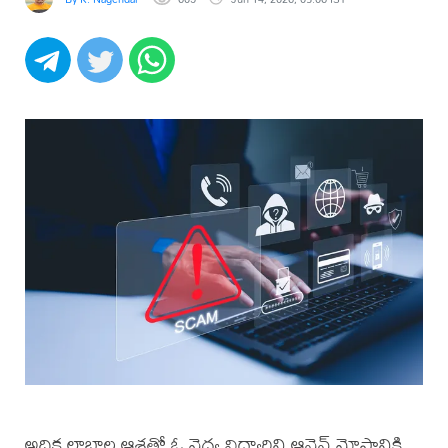
అధిక లాభాల ఆశతో ఓ వైద్య విద్యార్థిని ఆన్లైన్ మోసానికి