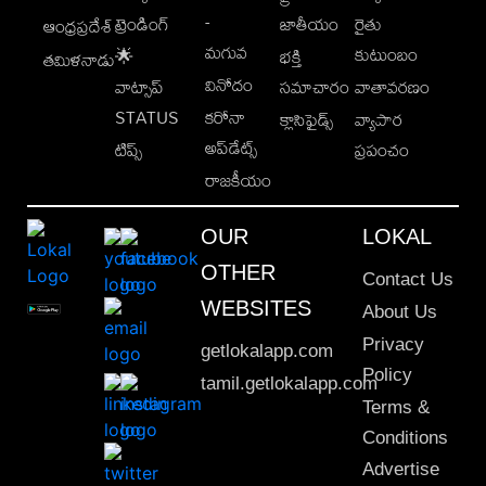
-
ట్రెండింగ్
జాతీయం
రైతు
ఆంధ్రప్రదేశ్
మగువ
కుటుంబం
🌟
భక్తి
తమిళనాడు
వినోదం
వాట్సాప్
సమాచారం
వాతావరణం
STATUS
కరోనా
క్లాసిఫైడ్స్
వ్యాపార
అప్‌డేట్స్
టిప్స్
ప్రపంచం
రాజకీయం
OUR
LOKAL
OTHER
Contact Us
WEBSITES
About Us
Privacy
getlokalapp.com
Policy
tamil.getlokalapp.com
Terms &
Conditions
Advertise