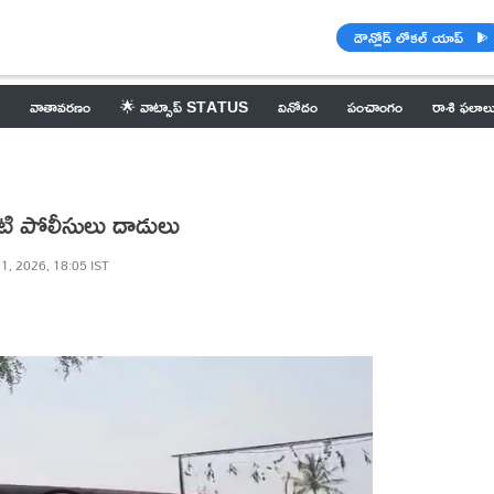
డౌన్లోడ్ లోకల్ యాప్
వాతావరణం
🌟 వాట్సాప్ STATUS
వినోదం
పంచాంగం
రాశి ఫలాల
టి పోలీసులు దాడులు
1, 2026, 18:05 IST