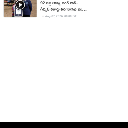
92 ఏళ్ల బామ్మ వింగ్ వాక్..
గిన్నిస్ రికార్డు తిరగరాసిన వండర్
ఉమెన్
Aug 07, 2026, 08:08 IST