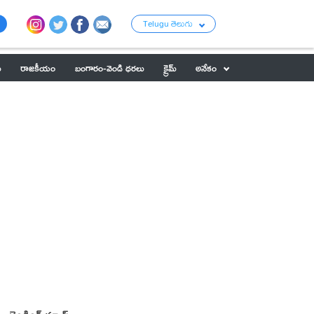
Telugu తెలుగు
ు
రాజకీయం
బంగారం-వెండి ధరలు
క్రైమ్
అనేకం