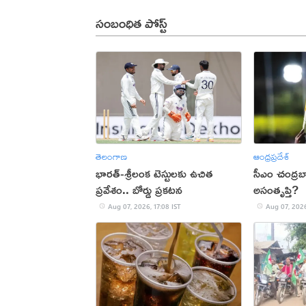
సంబంధిత పోస్ట్
తెలంగాణ
ఆంధ్రప్రదేశ్
భారత్-శ్రీలంక టెస్టులకు ఉచిత
సీఎం చంద్రబాబ
ప్రవేశం.. బోర్డు ప్రకటన
అసంతృప్తి?
Aug 07, 2026, 17:08 IST
Aug 07, 2026