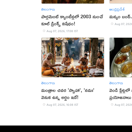
తెలంగాణ
ఆంధ్రప్రదేశ్
పార్లమెంట్ క్యాంటీన్లలో 2003 నుంచే
మన్యం బంద్..
కూల్ డ్రింక్స్ నిషేధం!
Aug 07, 2026
Aug 07, 2026, 17:08 IST
తెలంగాణ
తెలంగాణ
మంత్రాల చివర 'స్వాహా', 'నమః'
వెండి ప్లేట్ల
వెనుక ఉన్న అర్థం ఇదే!
ప్రయోజనాలు
Aug 07, 2026, 16:08 IST
Aug 07, 2026