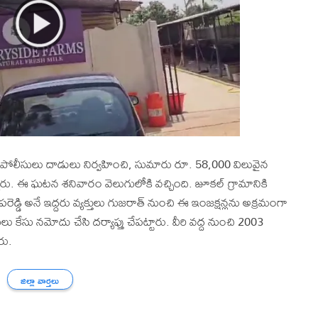
 పోలీసులు దాడులు నిర్వహించి, సుమారు రూ. 58,000 విలువైన
న్నారు. ఈ ఘటన శనివారం వెలుగులోకి వచ్చింది. జూకల్ గ్రామానికి
పరెడ్డి అనే ఇద్దరు వ్యక్తులు గుజరాత్ నుంచి ఈ ఇంజక్షన్లను అక్రమంగా
లు కేసు నమోదు చేసి దర్యాప్తు చేపట్టారు. వీరి వద్ద నుంచి 2003
రు.
జిల్లా వార్తలు