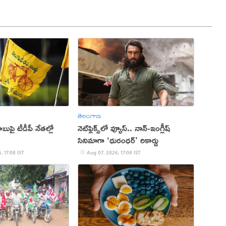
తెలంగాణ
ుపై టీడీపీ నేతల్లో
నెట్‌ఫ్లిక్స్‌లో వ్యూస్.. నాన్-ఇంగ్లీష్
సినిమాగా ‘ధురంధర్’ రికార్డు
, 17:08 IST
Aug 07, 2026, 17:08 IST