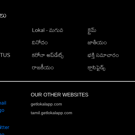
ీలు
Lokal - మగువ
క్రైమ్
వినోదం
జాతీయం
TATUS
కరోనా అప్‌డేట్స్
భక్తి సమాచారం
రాజకీయం
క్లాసిఫైడ్స్
OUR OTHER WEBSITES
getlokalapp.com
tamil.getlokalapp.com