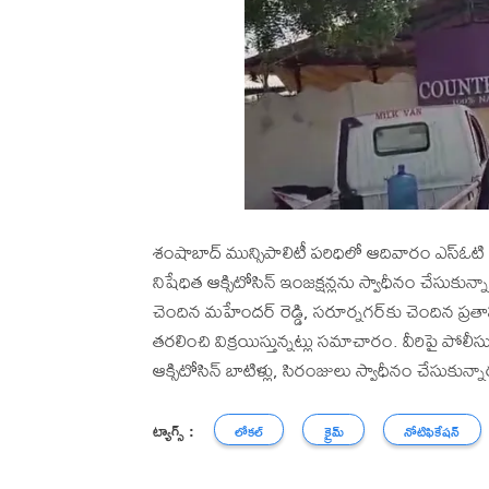
శంషాబాద్ మున్సిపాలిటీ పరిధిలో ఆదివారం ఎస్ఓటి
నిషేధిత ఆక్సిటోసిన్ ఇంజక్షన్లను స్వాధీనం చేసుకు
చెందిన మహేందర్ రెడ్డి, సరూర్నగర్‌కు చెందిన ప్రతా
తరలించి విక్రయిస్తున్నట్లు సమాచారం. వీరిపై పోలీసు
ఆక్సిటోసిన్ బాటిళ్లు, సిరంజులు స్వాధీనం చేసుకున్నా
ట్యాగ్స్ :
లోకల్
క్రైమ్
నోటిఫికేషన్