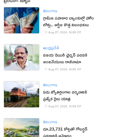
ట్రెండింగ్ న్యూస్
తెలంగాణ
గ్రామీణ సహకార బ్యాంకుల్లో హోం
లోన్లు.. ఆర్బీఐ కొత్త నిబంధనలు
Aug 07, 2026, 16:08 IST
ఆంధ్రప్రదేశ్
విజయ డెయిరీ ఛైర్మన్ పదవికి
ఆంజనేయులు రాజీనామా
Aug 07, 2026, 16:08 IST
తెలంగాణ
ఏడు జ్యోతిర్లింగాల దర్శనానికి
ప్రత్యేక రైలు యాత్ర
Aug 07, 2026, 15:08 IST
తెలంగాణ
రూ.23,731 కోట్లతో గోబర్ధన్
పథకానికి ఆమోదం