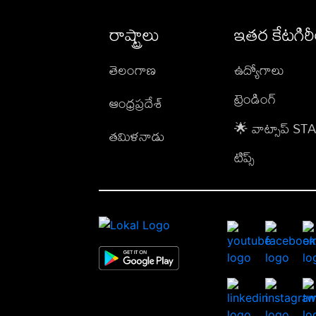
రాష్ట్రాలు
ఇతర కేటగిర
తెలంగాణ
ఉద్యోగాలు
ట్రెండింగ్
ఆంధ్రప్రదేశ్
🌟 వాట్సాప్ S
తమిళనాడు
టిప్స్