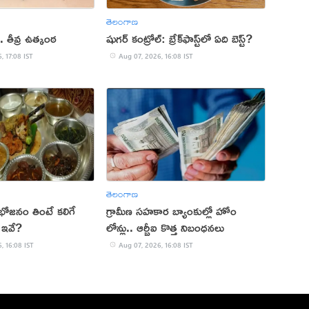
తెలంగాణ
 తీవ్ర ఉత్కంఠ
షుగర్ కంట్రోల్: బ్రేక్‌ఫాస్ట్‌లో ఏది బెస్ట్?
, 17:08 IST
Aug 07, 2026, 16:08 IST
తెలంగాణ
లో భోజనం తింటే కలిగే
గ్రామీణ సహకార బ్యాంకుల్లో హోం
 ఇవే?
లోన్లు.. ఆర్బీఐ కొత్త నిబంధనలు
, 16:08 IST
Aug 07, 2026, 16:08 IST