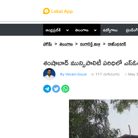
ఆంధ్రప్రదేశ్
తెలంగాణ
ఉద్యోగాలు
ట్రెండింగ్
హోమ్
తెలంగాణ
రంగారెడ్డి జిల్లా
రాజేంద్రనగర్
శంషాబాద్ మున్సిపాలిటీ పరిధిలో ఎస్ఓ
By Vikram Goud
717
చూసినవారు
May 3