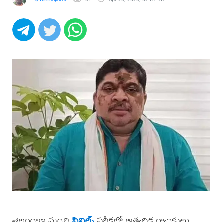
తెలంగాణ నుంచి
సివిల్స్
పరీక్షల్లో అత్యధిక ర్యాంకులు