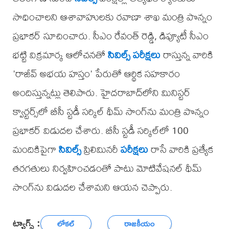
సాధించాలని ఆశావాహులకు రవాణా శాఖ మంత్రి పొన్నం
ప్రభాకర్ సూచించారు. సీఎం రేవంత్ రెడ్డి, డిప్యూటీ సీఎం
భట్టి విక్రమార్క ఆలోచనతో
సివిల్స్
పరీక్షలు
రాస్తున్న వారికి
'రాజీవ్ అభయ హస్తం' పేరుతో ఆర్థిక సహకారం
అందిస్తున్నట్లు తెలిపారు. హైదరాబాద్‌లోని మినిస్టర్
క్వార్టర్స్‌లో బీసీ స్టడీ సర్కిల్ థీమ్ సాంగ్‌ను మంత్రి పొన్నం
ప్రభాకర్ విడుదల చేశారు. బీసీ స్టడీ సర్కిల్‌లో 100
మందికిపైగా
సివిల్స్
ప్రిలిమినరీ
పరీక్షలు
రాసే వారికి ప్రత్యేక
తరగతులు నిర్వహించడంతో పాటు మోటివేషనల్ థీమ్
సాంగ్‌ను విడుదల చేశామని ఆయన చెప్పారు.
ట్యాగ్స్ :
లోకల్
రాజకీయం