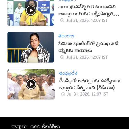
నారా భువనేశ్వరి కుటుంబానిది
అబద్ధాల బతుకు: లక్ష్మీపార్వతి
(వీడియో)
Jul 31, 2026, 12:07 IST
తెలంగాణ
సినిమా షూటింగ్‌లో ప్రముఖ నటి
రష్మికకు గాయాలు
Jul 31, 2026, 12:07 IST
ఆంధ్రప్రదేశ్
డీఎస్సీలో అనర్హులకు ఉద్యోగాలు
ఇచ్చారు: పేర్ని నాని (వీడియో)
Jul 31, 2026, 12:07 IST
రాష్ట్రాలు
ఇతర కేటగిరీలు