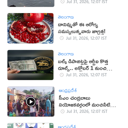
Jul 31, 2026, 12:07 IST
తెలంగాణ
దానిమ్మతో ఈ ఆరోగ్య
సమస్యలున్నవారు జాగ్రత్త!
Jul 31, 2026, 12:07 IST
తెలంగాణ
బల్క్ డిపాజిట్లపై ఆర్బీఐ కొత్త
రూల్స్.. అక్టోబర్ 1 నుంచి
అమలు
Jul 31, 2026, 12:07 IST
ఆంధ్రప్రదేశ్
సీఎం చంద్రబాబు
నియోజకవర్గంలో మంచినీటి
కష్టాలు.. మహిళలు ఆందోళన
Jul 31, 2026, 12:07 IST
ఆంధ్రప్రదేశ్