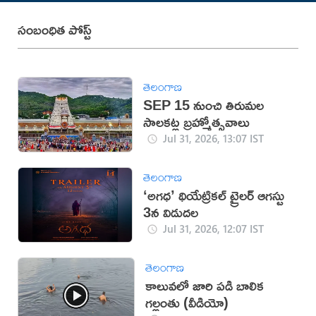
సంబంధిత పోస్ట్
తెలంగాణ
SEP 15 నుంచి తిరుమల
సాలకట్ల బ్రహ్మోత్సవాలు
Jul 31, 2026, 13:07 IST
తెలంగాణ
‘అగధ’ థియేట్రికల్ ట్రైలర్ ఆగస్టు
3న విడుదల
Jul 31, 2026, 12:07 IST
తెలంగాణ
కాలువలో జారి పడి బాలిక
గల్లంతు (వీడియో)