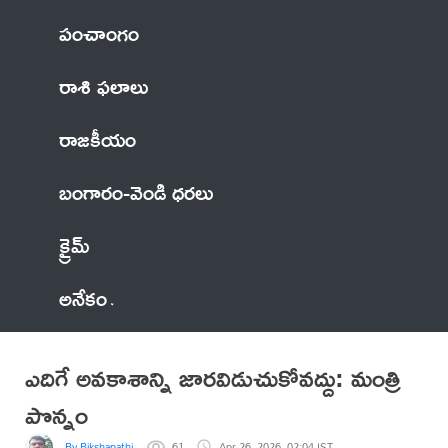
పంచాంగం
రాశి ఫలాలు
రాజకీయం
బంగారం-వెండి ధరలు
క్రైమ్
అనేకం
ఎదిగే అవకాశాన్ని జారవిడుచుకోవద్దు: మంత్రి
పొన్నం
By Bikshapathi
61
Apr 26, 2026, 02:04 IST