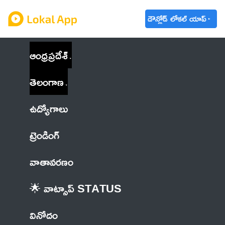
డౌన్లోడ్ లోకల్ యాప్
ఆంధ్రప్రదేశ్
తెలంగాణ
ఉద్యోగాలు
ట్రెండింగ్
వాతావరణం
🌟 వాట్సాప్ STATUS
వినోదం