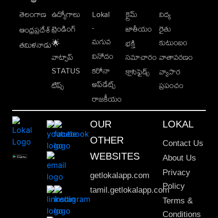
తెలంగాణ
ఉద్యోగాలు
Lokal
క్రైమ్
విద్య
-
ట్రెండింగ్
జాతీయం
రైతు
ఆంధ్రప్రదేశ్
మగువ
కుటుంబం
🌟
భక్తి
తమిళనాడు
వినోదం
వాట్సాప్
సమాచారం
వాతావరణం
STATUS
కరోనా
క్లాసిఫైడ్స్
వ్యాపార
అప్‌డేట్స్
టిప్స్
ప్రపంచం
రాజకీయం
OUR
LOKAL
OTHER
Contact Us
WEBSITES
About Us
Privacy
getlokalapp.com
Policy
tamil.getlokalapp.com
Terms &
Conditions