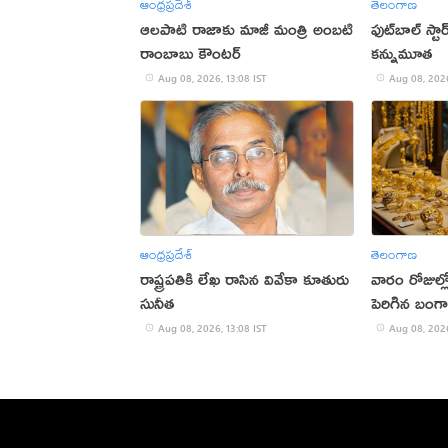
ఆంధ్రప్రదేశ్
తెలంగాణ
ఆలపాటి రాజాకు మాజీ మంత్రి అంబటి
ఫుట్‌బాల్ స్టార
రాంబాబు కౌంటర్‌
కన్నుమూత
Aug 08, 2026, 13:08 IST
Aug 08, 2026
ఆంధ్రప్రదేశ్
తెలంగాణ
రాష్ట్రపతికి లేఖ రాసిన వివేకా కూతురు
వారం రోజుల్ల
సునీత
పెరిగిన బంగ
Aug 08, 2026, 13:08 IST
Aug 08, 2026