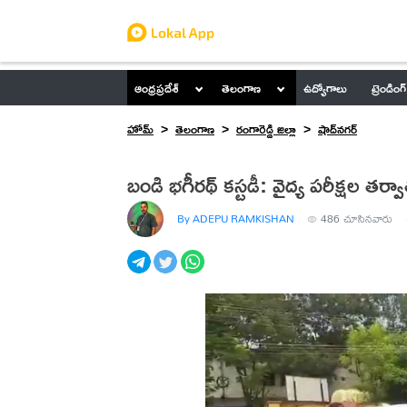
ఆంధ్రప్రదేశ్
తెలంగాణ
ఉద్యోగాలు
ట్రెండింగ్
హోమ్
తెలంగాణ
రంగారెడ్డి జిల్లా
షాద్‌నగర్
బండి భగీరథ్ కస్టడీ: వైద్య పరీక్షల తర్వ
By ADEPU RAMKISHAN
486
చూసినవారు