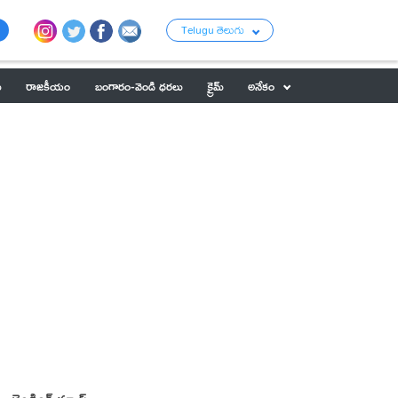
Telugu తెలుగు
ు
రాజకీయం
బంగారం-వెండి ధరలు
క్రైమ్
అనేకం