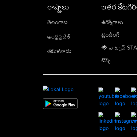
రాష్ట్రాలు
ఇతర కేటగిర
తెలంగాణ
ఉద్యోగాలు
ట్రెండింగ్
ఆంధ్రప్రదేశ్
🌟 వాట్సాప్ S
తమిళనాడు
టిప్స్