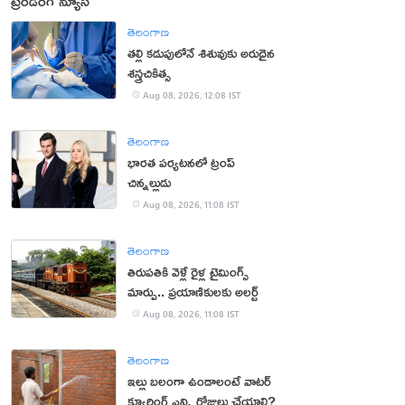
ట్రెండింగ్ న్యూస్
తెలంగాణ
తల్లి కడుపులోనే శిశువుకు అరుదైన
శస్త్రచికిత్స
Aug 08, 2026, 12:08 IST
తెలంగాణ
భారత పర్యటనలో ట్రంప్‌
చిన్నల్లుడు
Aug 08, 2026, 11:08 IST
తెలంగాణ
తిరుపతికి వెళ్లే రైళ్ల టైమింగ్స్
మార్పు.. ప్రయాణికులకు అలర్ట్
Aug 08, 2026, 11:08 IST
తెలంగాణ
ఇల్లు బలంగా ఉండాలంటే వాటర్
క్యూరింగ్ ఎన్ని రోజులు చేయాలి?