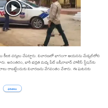
లు కీలక చర్యలు చేపట్టారు. విచారణలో భాగంగా ఆయనను మేడ్చల్‌లోని
రు. అనంతరం, భారీ భద్రత మధ్య పేట్ బషీరాబాద్ పోలీస్ స్టేషన్‌కు
వివరాలు రాబట్టేందుకు విచారణను వేగవంతం చేశారు. ఈ ఘటనకు
ఫలితాలు