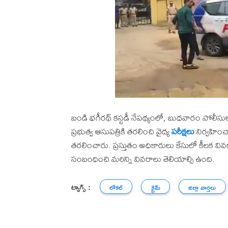
బండి భగీరథ్ కస్టడీ నేపథ్యంలో, బుధవారం పోలీసు
ప్రభుత్వ ఆసుపత్రికి తరలించి వైద్య
పరీక్షలు
నిర్వహించా
తరలించారు. ప్రస్తుతం అధికారులు కేసులో కీలక 
సంబంధించి మరిన్ని వివరాలు తెలియాల్సి ఉంది.
ట్యాగ్స్ :
లోకల్
క్రైమ్
జిల్లా వార్తలు