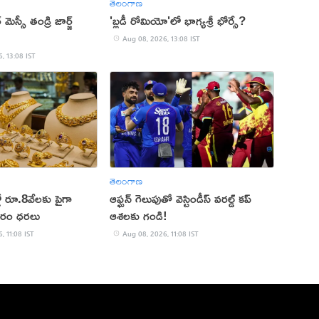
తెలంగాణ
్ మెస్సీ తండ్రి జార్జ్
'బ్లడీ రోమియో'లో భాగ్యశ్రీ భోర్సే?
Aug 08, 2026, 13:08 IST
, 13:08 IST
తెలంగాణ
ో రూ.8వేలకు పైగా
ఆఫ్ఘన్ గెలుపుతో వెస్టిండీస్ వరల్డ్ కప్
ారం ధరలు
ఆశలకు గండి!
, 11:08 IST
Aug 08, 2026, 11:08 IST