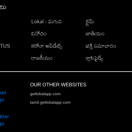
ీలు
Lokal - మగువ
క్రైమ్
వినోదం
జాతీయం
TATUS
కరోనా అప్‌డేట్స్
భక్తి సమాచారం
రాజకీయం
క్లాసిఫైడ్స్
OUR OTHER WEBSITES
getlokalapp.com
tamil.getlokalapp.com