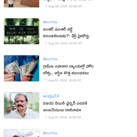
Aug 08, 2026, 02:08 IST
తెలంగాణ
జంతర్ మంతర్ వద్దే
నిరసనలెందుకు?: ఢిల్లీ హైకోర్టు
Aug 08, 2026, 02:08 IST
తెలంగాణ
గ్రామీణ సహకార బ్యాంకుల్లో హోం
లోన్లు.. ఆర్బీఐ కొత్త నిబంధనలు
Aug 07, 2026, 16:08 IST
ఆంధ్రప్రదేశ్
విజయ డెయిరీ ఛైర్మన్ పదవికి
ఆంజనేయులు రాజీనామా
Aug 07, 2026, 16:08 IST
తెలంగాణ