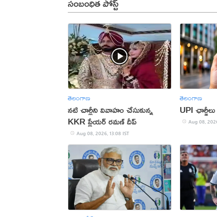
సంబంధిత పోస్ట్
తెలంగాణ
తెలంగాణ
నటి చార్లీని వివాహం చేసుకున్న
UPI ఛార్జీలు
KKR ప్లేయర్ రమణ్ దీప్
Aug 08, 2026
Aug 08, 2026, 13:08 IST