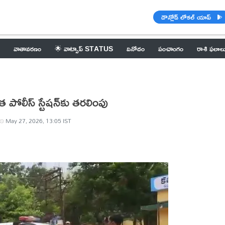
డౌన్లోడ్ లోకల్ యాప్
వాతావరణం
🌟 వాట్సాప్ STATUS
వినోదం
పంచాంగం
రాశి ఫలాల
ాత పోలీస్ స్టేషన్‌కు తరలింపు
May 27, 2026, 13:05 IST