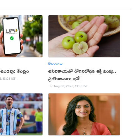
తెలంగాణ
 ఉండవు: కేంద్రం
ఉసిరికాయతో రోగనిరోధక శక్తి పెంపు..
ప్రయోజనాలు ఇవే!
, 13:08 IST
Aug 08, 2026, 13:08 IST