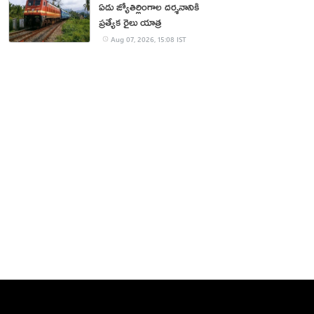
ఏడు జ్యోతిర్లింగాల దర్శనానికి
ప్రత్యేక రైలు యాత్ర
Aug 07, 2026, 15:08 IST