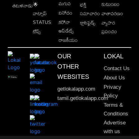
మగువ
కుటుంబం
🌟
భక్తి
తమిళనాడు
వినోదం
వాట్సాప్
సమాచారం
వాతావరణం
STATUS
కరోనా
క్లాసిఫైడ్స్
వ్యాపార
అప్‌డేట్స్
టిప్స్
ప్రపంచం
రాజకీయం
OUR
LOKAL
OTHER
Contact Us
WEBSITES
About Us
Privacy
getlokalapp.com
Policy
tamil.getlokalapp.com
Terms &
Conditions
Advertise
with us