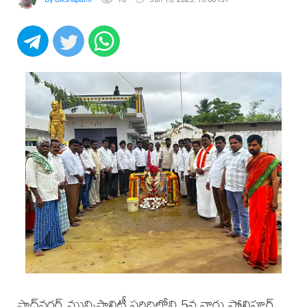
షాద్‌నగర్ మున్సిపాలిటీ పరిధిలోని 5వ వార్డు సోలిపూర్