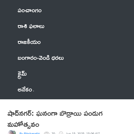
పంచాంగం
రాశి ఫలాలు
రాజకీయం
బంగారం-వెండి ధరలు
క్రైమ్
అనేకం
షాద్‌నగర్: ఘనంగా బొడ్రాయి పండుగ
మహోత్సవం
By Bikshapathi
70
Jun 15, 2025, 15:06 IST