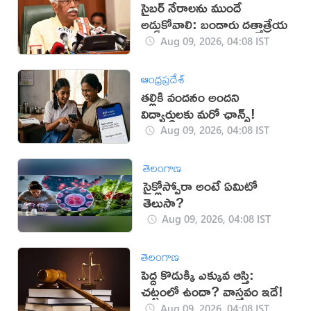
సైబర్ నేరాలను ముందే
అడ్డుకోవాలి: బండారు దత్తాత్రేయ
Aug 09, 2026, 04:08 IST
ఆంధ్రప్రదేశ్
తల్లికి వందనం అందని
విద్యార్థులకు మరో ఛాన్స్!
Aug 09, 2026, 04:08 IST
తెలంగాణ
సైక్లోస్పోరా అంటే ఏమిటో
తెలుసా?
Aug 09, 2026, 04:08 IST
తెలంగాణ
పెద్ద కొడుక్కి ఎక్కువ ఆస్తి:
చట్టంలో ఉందా? వాస్తవం ఇదే!
Aug 09, 2026, 04:08 IST