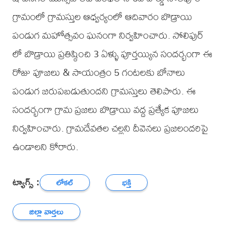
గ్రామంలో గ్రామస్తుల ఆధ్వర్యంలో ఆదివారం బొడ్రాయి
పండుగ మహోత్సవం ఘనంగా నిర్వహించారు. సోలిపుర్
లో బొడ్రాయి ప్రతిష్ఠించి 3 ఏళ్ళు పూర్తయ్యిన సందర్భంగా ఈ
రోజు పూజలు & సాయంత్రం 5 గంటలకు బోనాలు
పండుగ జరుపబడుతుందని గ్రామస్తులు తెలిపారు. ఈ
సందర్భంగా గ్రామ ప్రజలు బొడ్రాయి వద్ద ప్రత్యేక పూజలు
నిర్వహించారు. గ్రామదేవతల చల్లని దీవెనలు ప్రజలందరిపై
ఉండాలని కోరారు.
ట్యాగ్స్ :
లోకల్
భక్తి
జిల్లా వార్తలు