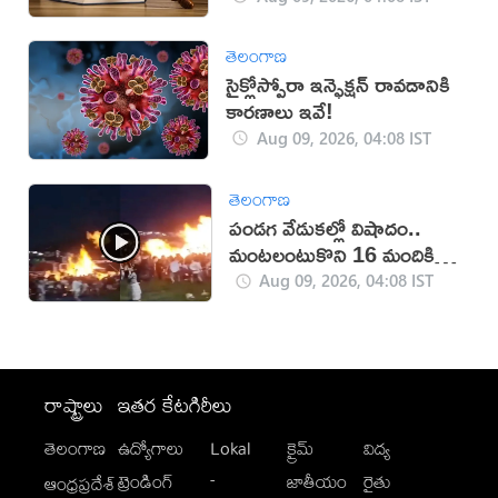
తెలంగాణ
సైక్లోస్పోరా ఇన్ఫెక్షన్ రావడానికి
కారణాలు ఇవే!
Aug 09, 2026, 04:08 IST
తెలంగాణ
పండగ వేడుకల్లో విషాదం..
మంటలంటుకొని 16 మందికి
గాయాలు (వీడియో)
Aug 09, 2026, 04:08 IST
రాష్ట్రాలు
ఇతర కేటగిరీలు
తెలంగాణ
ఉద్యోగాలు
Lokal
క్రైమ్
విద్య
-
ట్రెండింగ్
జాతీయం
రైతు
ఆంధ్రప్రదేశ్