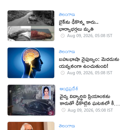
తెలంగాణ
బైక్‌ను ఢీకొన్న కారు..
భార్యాభర్తలు మృతి
Aug 09, 2026, 05:08 IST
తెలంగాణ
బహుభాషా నైపుణ్యం: మెదడును
యవ్వనంగా ఉంచుతుంది!
Aug 09, 2026, 05:08 IST
ఆంధ్రప్రదేశ్
వైద్య విద్యార్థిని ప్రియాంకను
కారుతో ఢీకొట్టిన ఘటనలో కీలక
పరిణామం
Aug 09, 2026, 05:08 IST
తెలంగాణ