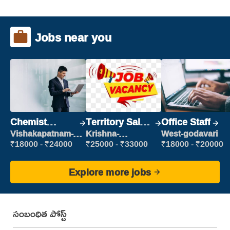
Jobs near you
Chemist
Territory Sales
Office Staff
Production
Manager
Vishakapatnam-
Krishna-
West-godavari
new
vijayawada
Executive
₹18000 - ₹24000
₹25000 - ₹33000
₹18000 - ₹20000
Explore more jobs
సంబంధిత పోస్ట్