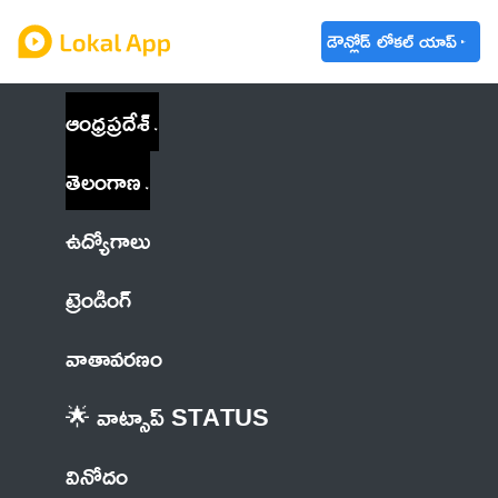
డౌన్లోడ్ లోకల్ యాప్
ఆంధ్రప్రదేశ్
తెలంగాణ
ఉద్యోగాలు
ట్రెండింగ్
వాతావరణం
🌟 వాట్సాప్ STATUS
వినోదం