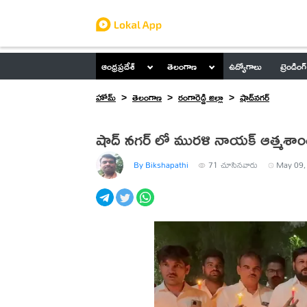
ఆంధ్రప్రదేశ్
తెలంగాణ
ఉద్యోగాలు
ట్రెండింగ్
హోమ్
తెలంగాణ
రంగారెడ్డి జిల్లా
షాద్‌నగర్
షాద్ నగర్ లో మురళి నాయక్ ఆత్మశాంతికి
By Bikshapathi
71
చూసినవారు
May 09,