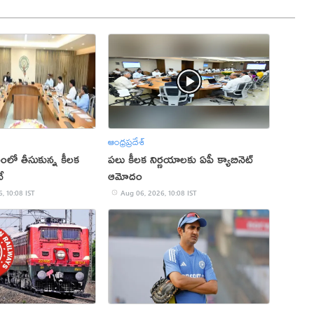
ఆంధ్రప్రదేశ్
్గంలో తీసుకున్న కీలక
పలు కీలక నిర్ణయాలకు ఏపీ క్యాబినెట్
ే
ఆమోదం
, 10:08 IST
Aug 06, 2026, 10:08 IST