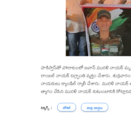
పాకిస్తాన్‌తో పోరాటంలో జవాన్ మురళి నాయక్ మృతి
రాంబల్ నాయక్ దిగ్భ్రాంతి వ్యక్తం చేశారు. శుక్ర
నాయకులు క్యాండిల్ ర్యాలీ చేశారు. మురళి నాయక్
త్యాగం చేసిన మురళి నాయక్ కుటుంబానికి కోట్లాద
ట్యాగ్స్ :
లోకల్
జిల్లా వార్తలు