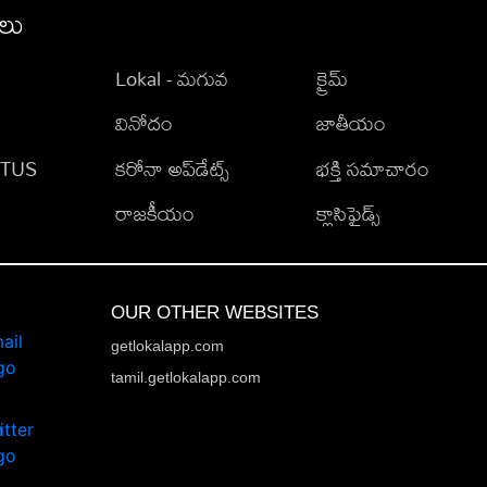
ీలు
Lokal - మగువ
క్రైమ్
వినోదం
జాతీయం
TATUS
కరోనా అప్‌డేట్స్
భక్తి సమాచారం
రాజకీయం
క్లాసిఫైడ్స్
OUR OTHER WEBSITES
getlokalapp.com
tamil.getlokalapp.com