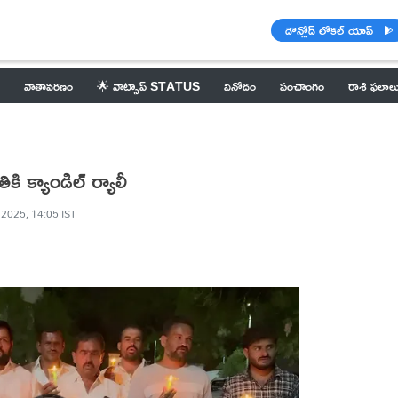
డౌన్లోడ్ లోకల్ యాప్
వాతావరణం
🌟 వాట్సాప్ STATUS
వినోదం
పంచాంగం
రాశి ఫలాల
 క్యాండిల్ ర్యాలీ
 2025, 14:05 IST