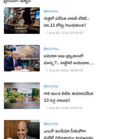
ట్రెండింగ్ న్యూస్
తెలంగాణ
చెత్తలో పడేసిన లాటరీ టికెట్..
రూ.11 కోట్లు గెలుచుకుంది!
Aug 06, 2026, 06:08 IST
తెలంగాణ
అమెరికా అణు వ్యూహంలో
మార్పు?.. టాక్టికల్ ఆయుధాలకు
ప్రాధాన్యం!
Aug 06, 2026, 02:08 IST
తెలంగాణ
గాలి నుంచి నీటిని తయారుచేసిన
13 ఏళ్ల బాలుడు!
Aug 06, 2026, 01:08 IST
తెలంగాణ
ఎయిర్ ఇండియా సీఈవోగా
టెవోల్డే గెబ్రెమరియం నియామకం