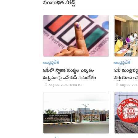
సంబంధిత పోస్ట్
ఆంధ్రప్రదేశ్
ఆంధ్రప్రదేశ్
ఏపీలో స్థానిక సంస్థల ఎన్నికల
ఏపీ మంత్రివర
నిర్వహణపై ఎస్‌ఈసీ సమావేశం
నిర్ణయాలు ఇవ
Aug 06, 2026, 10:08 IST
Aug 06, 2026