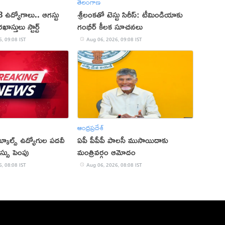
తెలంగాణ
8 ఉద్యోగాలు.. ఆగస్టు
శ్రీలంకతో టెస్టు సిరీస్: టీమిండియాకు
స్తులు స్టార్ట్
గంభీర్ కీలక సూచనలు
, 09:08 IST
Aug 06, 2026, 09:08 IST
ఆంధ్రప్రదేశ్
్కూల్స్ ఉద్యోగుల పదవీ
ఏపీ పీపీపీ పాలసీ ముసాయిదాకు
సు పెంపు
మంత్రివర్గం ఆమోదం
, 08:08 IST
Aug 06, 2026, 08:08 IST