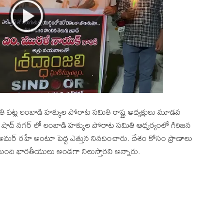
 పట్ల లంబాడి హక్కుల పోరాట సమితి రాష్ట్ర అధ్యక్షులు మూడవ
వారం షాద్ నగర్ లో లంబాడి హక్కుల పోరాట సమితి ఆధ్వర్యంలో గిరిజన
 అమర్ రహే అంటూ పెద్ద ఎత్తున నినదించారు. దేశం కోసం ప్రాణాలు
ిమంది భారతీయులు అండగా నిలుస్తారని అన్నారు.