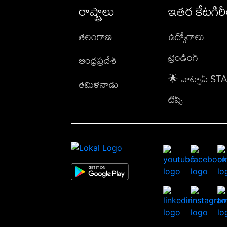
రాష్ట్రాలు
ఇతర కేటగిర
తెలంగాణ
ఉద్యోగాలు
ట్రెండింగ్
ఆంధ్రప్రదేశ్
🌟 వాట్సాప్ S
తమిళనాడు
టిప్స్