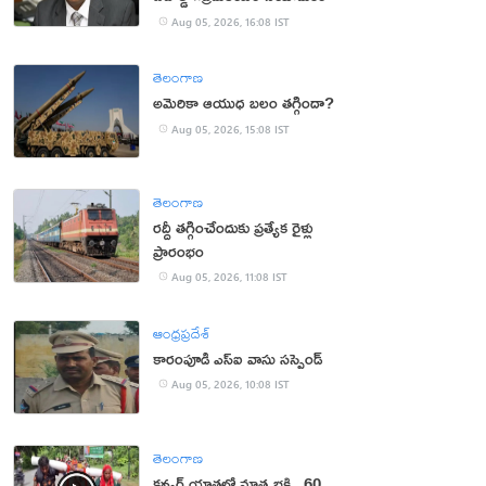
Aug 05, 2026, 16:08 IST
తెలంగాణ
అమెరికా ఆయుధ బలం తగ్గిందా?
Aug 05, 2026, 15:08 IST
తెలంగాణ
రద్దీ తగ్గించేందుకు ప్రత్యేక రైళ్లు
ప్రారంభం
Aug 05, 2026, 11:08 IST
ఆంధ్రప్రదేశ్
కారంపూడి ఎస్ఐ వాసు స‌స్పెండ్‌
Aug 05, 2026, 10:08 IST
తెలంగాణ
కన్వర్ యాత్రలో మాతృభక్తి.. 60