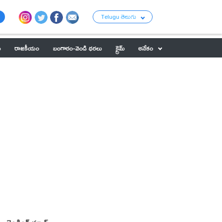
Telugu తెలుగు
ు
రాజకీయం
బంగారం-వెండి ధరలు
క్రైమ్
అనేకం