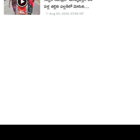
ఏళ్ల తల్లిని పల్లకిలో మోసిన
కొడుకు, కోడలు!
Aug 05, 2026, 07:08 IST