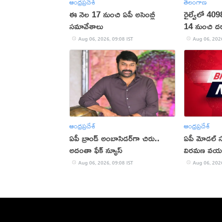
ఆంధ్రప్రదేశ్
తెలంగాణ
ఈ నెల 17 నుంచి ఏపీ అసెంబ్లీ
రైల్వేలో 409
సమావేశాలు
14 నుంచి దరఖా
Aug 06, 2026, 09:08 IST
Aug 06, 2026
ఆంధ్రప్రదేశ్
ఆంధ్రప్రదేశ్
ఏపీ బ్రాండ్‌ అంబాసిడర్‌గా చిరు..
ఏపీ మోడల్ స
అదంతా ఫేక్‌ న్యూస్‌
విరమణ వయస్
Aug 06, 2026, 09:08 IST
Aug 06, 2026