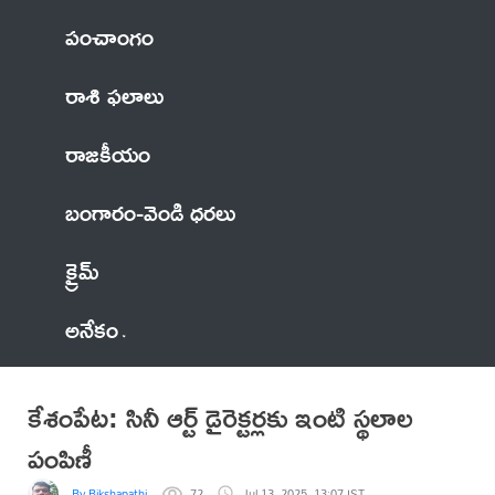
పంచాంగం
రాశి ఫలాలు
రాజకీయం
బంగారం-వెండి ధరలు
క్రైమ్
అనేకం
కేశంపేట: సినీ ఆర్ట్ డైరెక్టర్లకు ఇంటి స్థలాల
పంపిణీ
By Bikshapathi
72
Jul 13, 2025, 13:07 IST