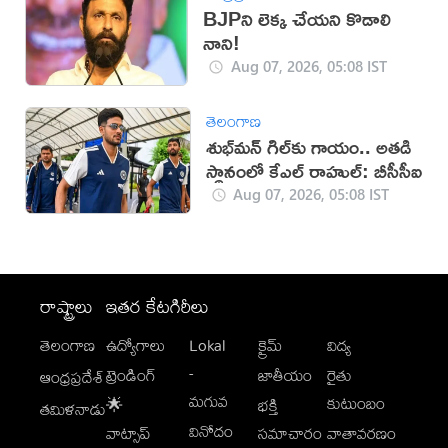
BJPని లెక్క చేయని కొడాలి
నాని!
Aug 07, 2026, 05:08 IST
తెలంగాణ
శుభ్‌మన్‌ గిల్‌కు గాయం.. అతడి
స్థానంలో కేఎల్ రాహుల్: బీసీసీఐ
Aug 07, 2026, 05:08 IST
రాష్ట్రాలు
ఇతర కేటగిరీలు
తెలంగాణ
ఉద్యోగాలు
Lokal
క్రైమ్
విద్య
-
ట్రెండింగ్
జాతీయం
రైతు
ఆంధ్రప్రదేశ్
మగువ
కుటుంబం
🌟
భక్తి
తమిళనాడు
వినోదం
వాట్సాప్
సమాచారం
వాతావరణం