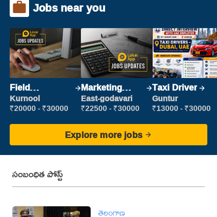
Jobs near you
Field
Marketing
Taxi Driver
Marketing
Executive
Kurnool
East-godavari
Guntur
Executive
₹20000 - ₹30000
₹22500 - ₹30000
₹13000 - ₹30000
Explore more jobs
సంబంధిత పోస్ట్
తెలంగాణ