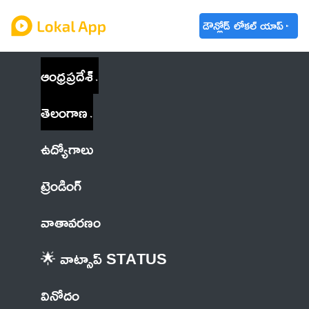
డౌన్లోడ్ లోకల్ యాప్
ఆంధ్రప్రదేశ్
తెలంగాణ
ఉద్యోగాలు
ట్రెండింగ్
వాతావరణం
🌟 వాట్సాప్ STATUS
వినోదం