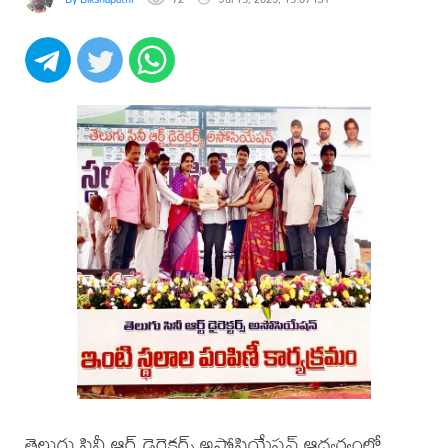
తెలుగు సినీ ఆర్ట్ డైరెక్టర్స్ అసోసియేషన్ ఆధ్వర్యంలో