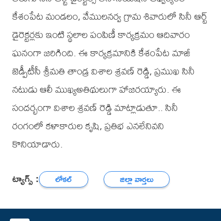
కేశంపేట మండలం, వేములనర్వ గ్రామ శివారులో సినీ ఆర్ట్
డైరెక్టర్లకు ఇంటి స్థలాల పంపిణీ కార్యక్రమం ఆదివారం
ఘనంగా జరిగింది. ఈ కార్యక్రమానికి కేశంపేట మాజీ
జెడ్పీటీసీ శ్రీమతి తాండ్ర విశాల శ్రవణ్ రెడ్డి, ప్రముఖ సినీ
నటుడు ఆలీ ముఖ్యఅతిథులుగా హాజరయ్యారు. ఈ
సందర్భంగా విశాల శ్రవణ్ రెడ్డి మాట్లాడుతూ.. సినీ
రంగంలో కళాకారుల కృషి, ప్రతిభ ఎనలేనివని
కొనియాడారు.
ట్యాగ్స్ :
లోకల్
జిల్లా వార్తలు