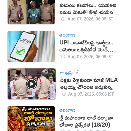
కుటుంబ కలహాలు.. యువతిని
ఇనుప మేకుతో కొట్టి చంపిన
తండ్రి
Aug 07, 2026, 06:08 IST
తెలంగాణ
UPI లావాదేవీలపై ఛార్జీలు..
అమెరికా ఒత్తిడితోనే మోడీ
సర్కార్‌ నిర్ణయం?
Aug 07, 2026, 06:08 IST
ఆంధ్రప్రదేశ్
దీక్షకు వెళ్లకుండా మాజీ MLA
అబ్బ‌య్య చౌద‌రిని అడ్డుకున్న
పోలీసులు (వీడియో)
Aug 07, 2026, 05:08 IST
తెలంగాణ
శ్రీ మహంకాళి లాల్ దర్వాజా
బోనాల ప్రత్యేకత (18/20)