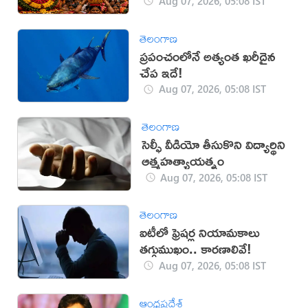
Aug 07, 2026, 05:08 IST
తెలంగాణ
ప్రపంచంలోనే అత్యంత ఖరీదైన
చేప ఇదే!
Aug 07, 2026, 05:08 IST
తెలంగాణ
సెల్ఫీ వీడియో తీసుకొని విద్యార్థిని
ఆత్మహత్యాయత్నం
Aug 07, 2026, 05:08 IST
తెలంగాణ
ఐటీలో ఫ్రెషర్ల నియామకాలు
తగ్గుముఖం.. కారణాలివే!
Aug 07, 2026, 05:08 IST
ఆంధ్రప్రదేశ్