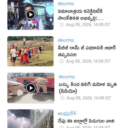
తెలంగాణ
విమానాశ్రయ కనెక్టివిటీకి
సాంకేతికత అభివృద్ధి:
రామ్మోహన్ నాయుడు
Aug 08, 2026, 14:08 IST
తెలంగాణ
వీబీజీ రామ్ జీ పథకానికి ఆధార్
తప్పనిసరి
Aug 08, 2026, 14:08 IST
తెలంగాణ
బస్సు కింద నలిగి మహిళ మృతి
(వీడియో)
Aug 08, 2026, 14:08 IST
ఆంధ్రప్రదేశ్
రేపు ఈ జిల్లాల్లో పిడుగుల వాన
Aug 08, 2026, 14:08 IST