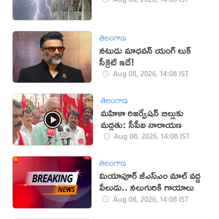
తెలంగాణ
నటుడు మాధవన్ యంగ్ లుక్
సీక్రెట్ ఇదే!
Aug 08, 2026, 14:08 IST
తెలంగాణ
మహిళా రిజర్వేషన్ బిల్లుకు
మద్దతు: సీపీఐ నారాయణ
Aug 08, 2026, 14:08 IST
తెలంగాణ
మియాపూర్‌ జీఎస్‌ఎం మాల్‌ వద్ద
పేలుడు.. నలుగురికి గాయాలు
Aug 08, 2026, 14:08 IST