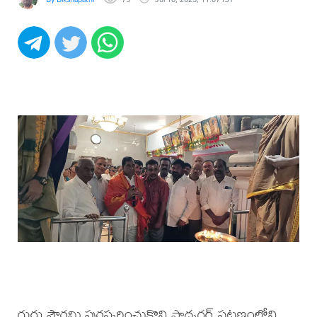
గురు పౌర్ణమి పురస్కరించుకొని షాద్నగర్ పట్టణంలోని