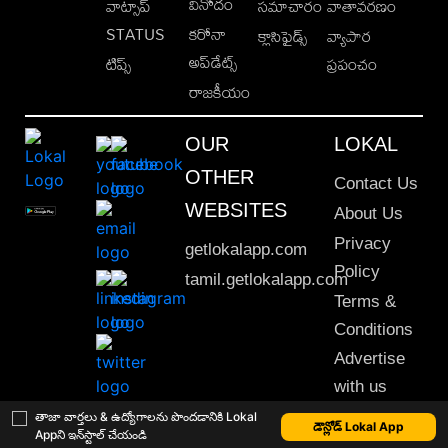
వినోదం
వాట్సాప్
సమాచారం
వాతావరణం
STATUS
కరోనా
క్లాసిఫైడ్స్
వ్యాపార
అప్‌డేట్స్
టిప్స్
ప్రపంచం
రాజకీయం
OUR
LOKAL
OTHER
Contact Us
WEBSITES
About Us
Privacy
getlokalapp.com
Policy
tamil.getlokalapp.com
Terms &
Conditions
Advertise
with us
Sitemap
తాజా వార్తలు & ఉద్యోగాలను పొందడానికి Lokal
డౌన్లోడ్ Lokal App
Appని ఇన్‌స్టాల్ చేయండి
This material may not be published, transmitted, rewritten or redistributed. © 2020 Lokal App. All rights reserved.