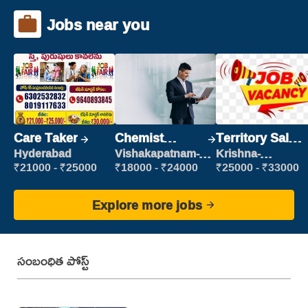
Jobs near you
Care Taker
Chemist
Territory Sales
Production
Manager
Hyderabad
Vishakapatnam-
Krishna-
new
vijayawada
Executive
₹21000 - ₹25000
₹18000 - ₹24000
₹25000 - ₹33000
Explore more jobs
సంబంధిత పోస్ట్