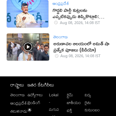
ఆంధ్రప్రదేశ్
గొడ్డలి పార్టీ కుట్రలను
ఎప్పటికప్పుడు తిప్పికొట్టాలి:
చంద్రబాబు
Aug 08, 2026, 14:08 IST
తెలంగాణ
అరుణాచల ఆలయంలో అమిత్ షా
ప్రత్యేక పూజలు (వీడియో)
Aug 08, 2026, 14:08 IST
రాష్ట్రాలు
ఇతర కేటగిరీలు
తెలంగాణ
ఉద్యోగాలు
Lokal
క్రైమ్
విద్య
-
ట్రెండింగ్
జాతీయం
రైతు
ఆంధ్రప్రదేశ్
మగువ
కుటుంబం
🌟
భక్తి
తమిళనాడు