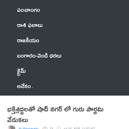
పంచాంగం
రాశి ఫలాలు
రాజకీయం
బంగారం-వెండి ధరలు
క్రైమ్
అనేకం
భక్తిశ్రద్ధలతో షాద్ నగర్ లో గురు పౌర్ణమి
వేడుకలు
By Bikshapathi
73
Jul 10, 2025, 11:07 IST