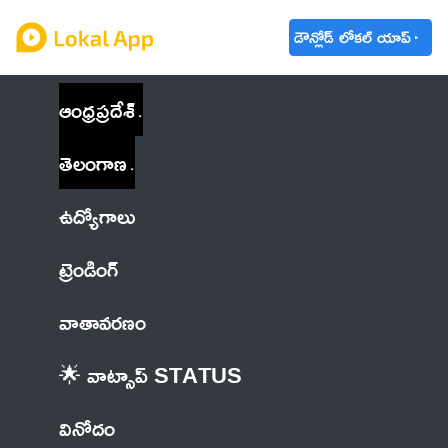
డౌన్లోడ్ లోకల్ యాప్
ఆంధ్రప్రదేశ్
తెలంగాణ
ఉద్యోగాలు
ట్రెండింగ్
వాతావరణం
🌟 వాట్సాప్ STATUS
వినోదం