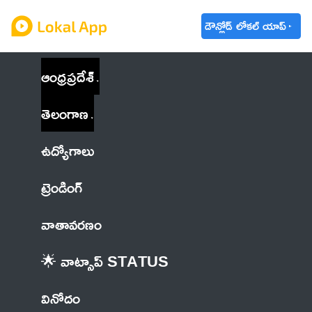
డౌన్లోడ్ లోకల్ యాప్
ఆంధ్రప్రదేశ్
తెలంగాణ
ఉద్యోగాలు
ట్రెండింగ్
వాతావరణం
🌟 వాట్సాప్ STATUS
వినోదం