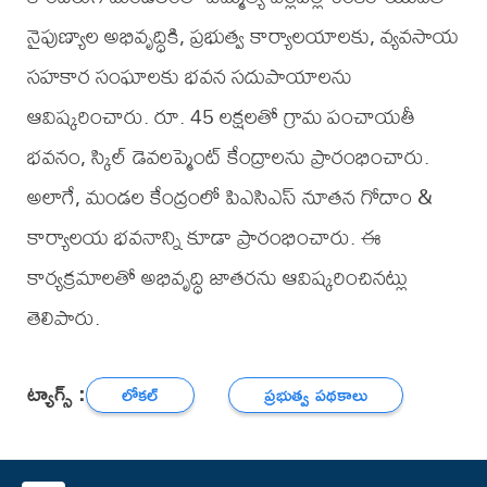
నైపుణ్యాల అభివృద్ధికి, ప్రభుత్వ కార్యాలయాలకు, వ్యవసాయ
సహకార సంఘాలకు భవన సదుపాయాలను
ఆవిష్కరించారు. రూ. 45 లక్షలతో గ్రామ పంచాయతీ
భవనం, స్కిల్ డెవలప్మెంట్ కేంద్రాలను ప్రారంభించారు.
అలాగే, మండల కేంద్రంలో పిఎసిఎస్ నూతన గోదాం &
కార్యాలయ భవనాన్ని కూడా ప్రారంభించారు. ఈ
కార్యక్రమాలతో అభివృద్ధి జాతరను ఆవిష్కరించినట్లు
తెలిపారు.
ట్యాగ్స్ :
లోకల్
ప్రభుత్వ పథకాలు