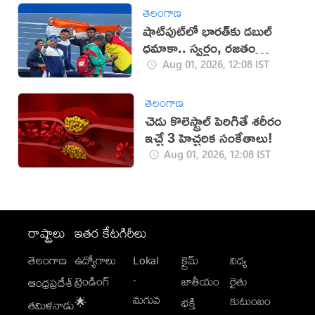
తెలంగాణ
షాట్‌పుట్‌లో భారత్‌కు డబుల్‌
ధమాకా.. స్వర్ణం, రజతం
సొంతం
Aug 01, 2026, 12:08 IST
తెలంగాణ
చెడు కొలెస్ట్రాల్ పెరిగితే శరీరం
ఇచ్చే 3 హెచ్చరిక సంకేతాలు!
Aug 01, 2026, 12:08 IST
రాష్ట్రాలు
ఇతర కేటగిరీలు
తెలంగాణ
ఉద్యోగాలు
Lokal
క్రైమ్
విద్య
-
ట్రెండింగ్
జాతీయం
రైతు
ఆంధ్రప్రదేశ్
మగువ
కుటుంబం
🌟
భక్తి
తమిళనాడు