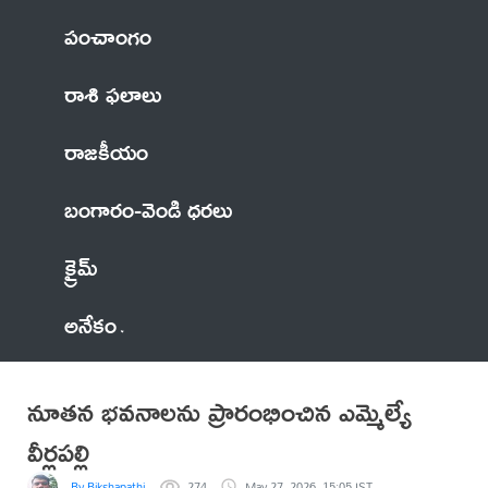
పంచాంగం
రాశి ఫలాలు
రాజకీయం
బంగారం-వెండి ధరలు
క్రైమ్
అనేకం
నూతన భవనాలను ప్రారంభించిన ఎమ్మెల్యే
వీర్లపల్లి
By Bikshapathi
274
May 27, 2026, 15:05 IST