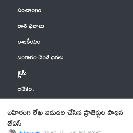
పంచాంగం
రాశి ఫలాలు
రాజకీయం
బంగారం-వెండి ధరలు
క్రైమ్
అనేకం
బహిరంగ లేఖ విడుదల చేసిన ప్రాజెక్టుల సాధన
జేఏసీ
By Bikshapathi
415
Jun 02, 2026, 18:06 IST