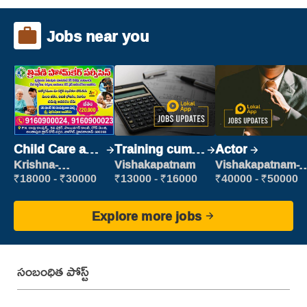
Jobs near you
Child Care and
Training cum
Actor
Patient care
Placement
Krishna-
Vishakapatnam
Vishakapatnam-
vijayawada
new
₹18000 - ₹30000
₹13000 - ₹16000
₹40000 - ₹50000
Explore more jobs
సంబంధిత పోస్ట్