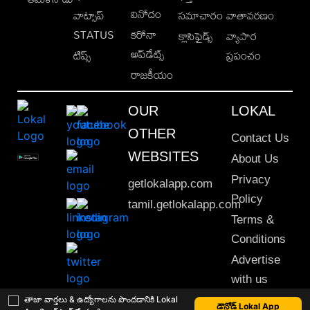
వినోదం
వాట్సాప్
సమాచారం
వాతావరణం
STATUS
కరోనా
క్లాసిఫైడ్స్
వ్యాపార
అప్‌డేట్స్
టిప్స్
ప్రపంచం
రాజకీయం
OUR
LOKAL
OTHER
Contact Us
WEBSITES
About Us
Privacy
getlokalapp.com
Policy
tamil.getlokalapp.com
Terms &
Conditions
Advertise
with us
Sitemap
తాజా వార్తలు & ఉద్యోగాలను పొందడానికి Lokal
డౌన్లోడ్ Lokal App