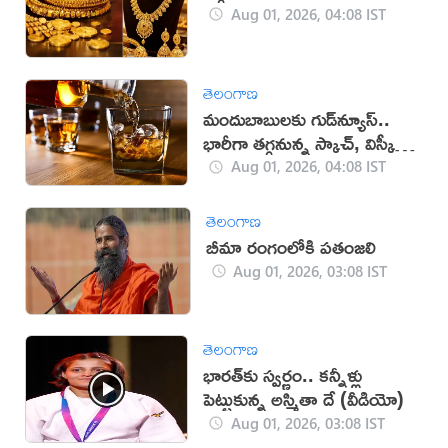
Aug 01, 2026, 04:08 IST
తెలంగాణ
మందుబాబులకు గుడ్‌న్యూస్‌..
భారీగా తగ్గనున్న స్కాచ్, విస్కీ
ధరలు
Aug 01, 2026, 04:08 IST
తెలంగాణ
బీమా రంగంలోకి పతంజలి
Aug 01, 2026, 03:08 IST
తెలంగాణ
భారత్‌కు స్వర్ణం.. కన్నీళ్లు
పెట్టుకున్న అస్మితా దే (వీడియో)
Aug 01, 2026, 03:08 IST