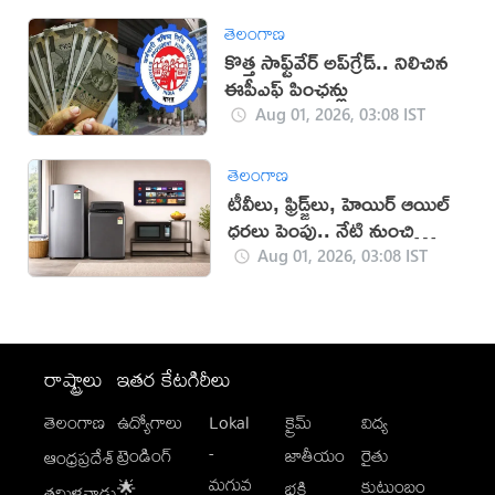
తెలంగాణ
కొత్త సాఫ్ట్‌వేర్‌ అప్‌గ్రేడ్‌.. నిలిచిన
ఈపీఎఫ్‌ పింఛన్లు
Aug 01, 2026, 03:08 IST
తెలంగాణ
టీవీలు, ఫ్రిడ్జ్‌లు, హెయిర్ ఆయిల్
ధరలు పెంపు.. నేటి నుంచి
అమల్లోకి!
Aug 01, 2026, 03:08 IST
రాష్ట్రాలు
ఇతర కేటగిరీలు
తెలంగాణ
ఉద్యోగాలు
Lokal
క్రైమ్
విద్య
-
ట్రెండింగ్
జాతీయం
రైతు
ఆంధ్రప్రదేశ్
మగువ
కుటుంబం
🌟
భక్తి
తమిళనాడు