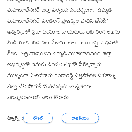
మహబూబ్‌నగర్ జిల్లా పర్యటన సందర్భంగా, 'ఉమ్మడి
మహబూబ్‌నగర్ పెండింగ్ ప్రాజెక్టుల సాధన జేఏసీ'
ఆధ్వర్యంలో ప్రజా సంఘాల నాయకులు బహిరంగ లేఖను
మీడియాకు విడుదల చేశారు. తెలంగాణ రాష్ట్ర సాధనలో
కీలక పాత్ర పోషించిన ఉమ్మడి మహబూబ్‌నగర్ జిల్లా
అభివృద్ధిలో వెనుకబడిందని లేఖలో పేర్కొన్నారు.
ముఖ్యంగా పాలమూరు-రంగారెడ్డి ఎత్తిపోతల పథకాన్ని
పూర్తి చేసి సాగునీటి సమస్యను శాశ్వతంగా
పరిష్కరించాలని వారు కోరారు.
ట్యాగ్స్ :
లోకల్
రాజకీయం