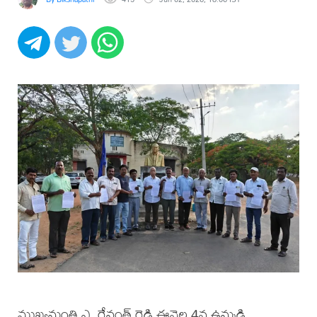
ముఖ్యమంత్రి ఎ. రేవంత్ రెడ్డి ఈనెల 4న ఉమ్మడి