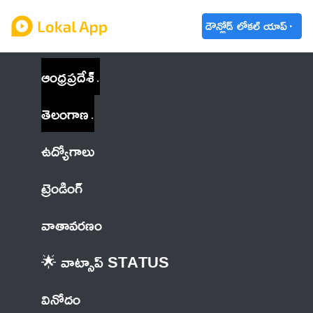
డౌన్లోడ్ లోకల్ యాప్
ఆంధ్రప్రదేశ్
తెలంగాణ
ఉద్యోగాలు
ట్రెండింగ్
వాతావరణం
🌟 వాట్సాప్ STATUS
వినోదం