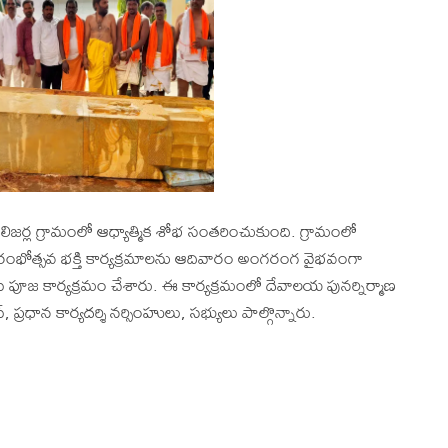
ర్ల గ్రామంలో ఆధ్యాత్మిక శోభ సంతరించుకుంది. గ్రామంలో
ంభోత్సవ భక్తి కార్యక్రమాలను ఆదివారం అంగరంగ వైభవంగా
ోసి పూజ కార్యక్రమం చేశారు. ఈ కార్యక్రమంలో దేవాలయ పునర్నిర్మాణ
ివాస్, ప్రధాన కార్యదర్శి నర్సింహులు, సభ్యులు పాల్గొన్నారు.