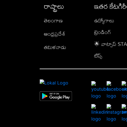
రాష్ట్రాలు
ఇతర కేటగిర
తెలంగాణ
ఉద్యోగాలు
ట్రెండింగ్
ఆంధ్రప్రదేశ్
🌟 వాట్సాప్ S
తమిళనాడు
టిప్స్