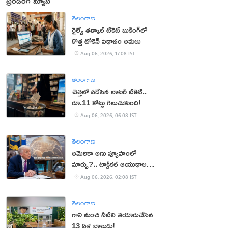
ట్రెండింగ్ న్యూస్
తెలంగాణ
రైల్వే తత్కాల్ టికెట్ బుకింగ్‌లో
కొత్త టోకెన్ విధానం అమలు
Aug 06, 2026, 17:08 IST
తెలంగాణ
చెత్తలో పడేసిన లాటరీ టికెట్..
రూ.11 కోట్లు గెలుచుకుంది!
Aug 06, 2026, 06:08 IST
తెలంగాణ
అమెరికా అణు వ్యూహంలో
మార్పు?.. టాక్టికల్ ఆయుధాలకు
ప్రాధాన్యం!
Aug 06, 2026, 02:08 IST
తెలంగాణ
గాలి నుంచి నీటిని తయారుచేసిన
13 ఏళ్ల బాలుడు!