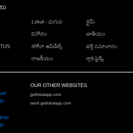
ీలు
Lokal - మగువ
క్రైమ్
వినోదం
జాతీయం
TATUS
కరోనా అప్‌డేట్స్
భక్తి సమాచారం
రాజకీయం
క్లాసిఫైడ్స్
OUR OTHER WEBSITES
getlokalapp.com
tamil.getlokalapp.com