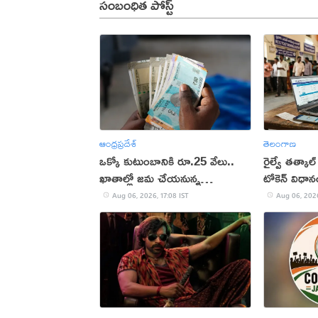
సంబంధిత పోస్ట్
ఆంధ్రప్రదేశ్
తెలంగాణ
ఒక్కో కుటుంబానికి రూ.25 వేలు..
రైల్వే తత్కాల్
ఖాతాల్లో జ‌మ చేయ‌నున్న
టోకెన్ విధా
ప్ర‌భుత్వం..!
Aug 06, 2026, 17:08 IST
Aug 06, 2026