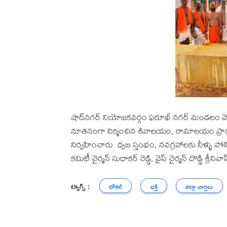
షాద్‌నగర్ నియోజకవర్గం ఫరూఖ్ నగర్ మండలం వెలిజ
నూతనంగా నిర్మించిన శివాలయం, రామాలయం ప్రార
నిర్వహించారు. ధ్వజ స్తంభం, నవగ్రహాలకు నీళ్ళు ప
కమిటీ చైర్మన్ సుధాకర్ రెడ్డి, వైస్ చైర్మన్ దొడ్డి శ్రీన
ట్యాగ్స్ :
లోకల్
భక్తి
జిల్లా వార్తలు