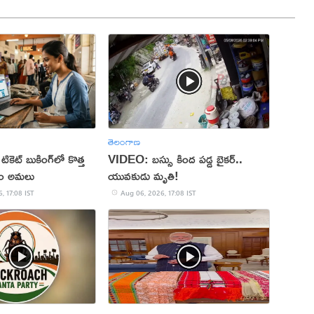
తెలంగాణ
 టికెట్ బుకింగ్‌లో కొత్త
VIDEO: బస్సు కింద పడ్డ బైకర్..
నం అమలు
యువకుడు మృతి!
, 17:08 IST
Aug 06, 2026, 17:08 IST