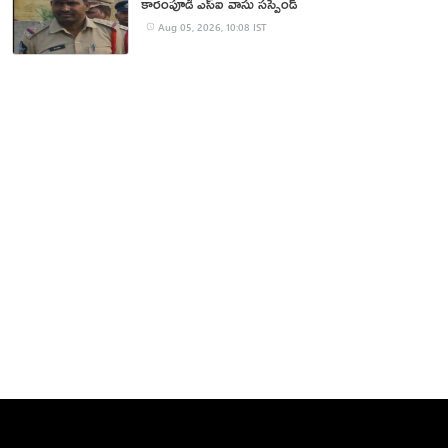
కారంపూడి ఎస్ఐ వాసు స‌స్పెండ్‌
Aug 05, 2026, 10:08 IST