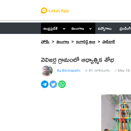
ఆంధ్రప్రదేశ్
తెలంగాణ
ఉద్యోగాలు
ట్రెండింగ్
హోమ్
తెలంగాణ
రంగారెడ్డి జిల్లా
షాద్‌నగర్
వెలిజర్ల గ్రామంలో ఆధ్యాత్మిక శోభ
By Bikshapathi
81
చూసినవారు
May 18,