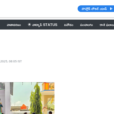
డౌన్లోడ్ లోకల్ యాప్
వాతావరణం
🌟 వాట్సాప్ STATUS
వినోదం
పంచాంగం
రాశి ఫలాల
 2025, 08:05 IST