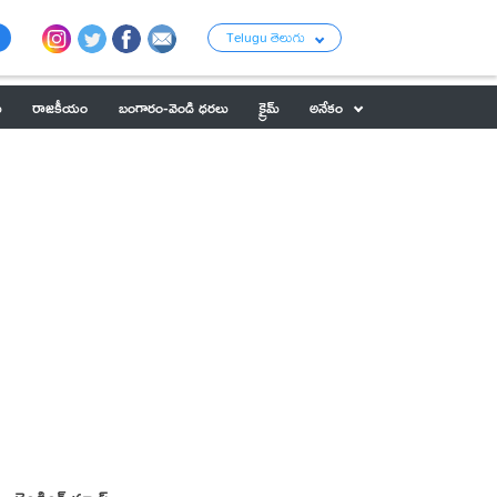
Telugu తెలుగు
ు
రాజకీయం
బంగారం-వెండి ధరలు
క్రైమ్
అనేకం