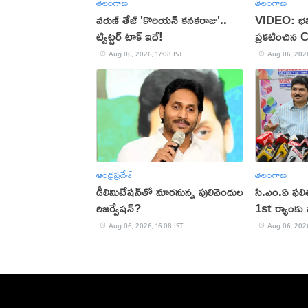
తెలంగాణ
తెలంగాణ
వరుణ్ తేజ్ 'కొరియన్ కనకరాజు'..
VIDEO: భవి
ట్విట్టర్ టాక్ ఇదే!
ప్రకటించిన 
Aug 06, 2026, 17:08 IST
Aug 06, 2026
ఆంధ్రప్రదేశ్
తెలంగాణ
డీలిమిటేషన్‌తో మారనున్న పులివెందుల
సి.ఎం.ఏ ఫల
రిజర్వేషన్?
1st ర్యాంకు స
Aug 06, 2026, 16:08 IST
Aug 06, 2026