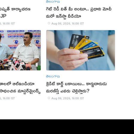
తెలంగాణ
ష్యత్ కార్యాచరణ
గెట్ రెడీ విత్ మీ అంటూ.. ప్రధాని మోదీ
CJP
మరో ఇన్‌స్టా వీడియో
, 16:08 IST
Aug 06, 2026, 16:08 IST
తెలంగాణ
ితాలలో ఆల్ఇండియా
క్రెడిట్ కార్డ్ బకాయిలు.. కార్డుదారుడు
ాధించిన మాస్టర్‌మైండ్స్
మరణిస్తే ఎవరు చెల్లిస్తారు?
, 16:08 IST
Aug 06, 2026, 16:08 IST