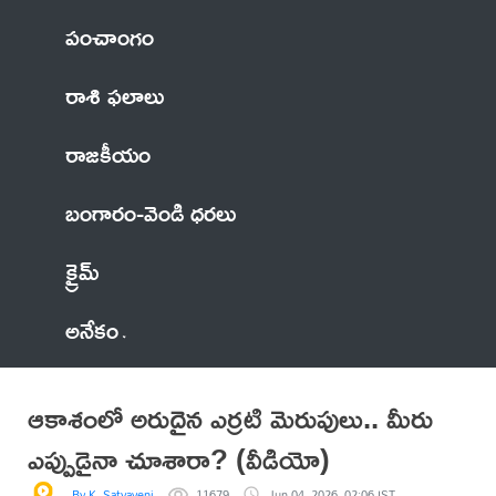
పంచాంగం
రాశి ఫలాలు
రాజకీయం
బంగారం-వెండి ధరలు
క్రైమ్
అనేకం
ఆకాశంలో అరుదైన ఎర్రటి మెరుపులు.. మీరు
ఎప్పుడైనా చూశారా? (వీడియో)
By K. Satyaveni
11679
Jun 04, 2026, 02:06 IST