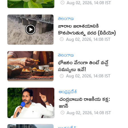
Aug 02, 2026, 14:08 IST
తెలంగాణ
జూరాల జలాశయానికి
కొనసాగుతున్న వరద (వీడియో)
Aug 02, 2026, 14:08 IST
తెలంగాణ
భోజనం వేగంగా తింటే వచ్చే
సమస్యలు ఇవే!
Aug 02, 2026, 14:08 IST
ఆంధ్రప్రదేశ్
చంద్రబాబుది రాజకీయ కక్ష:
జగన్
Aug 02, 2026, 14:08 IST