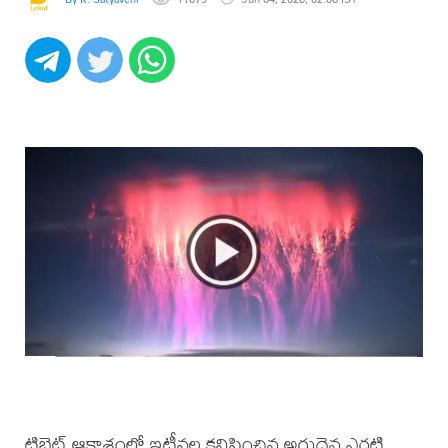
టిబెట్ ఆకాశంలో ఇటీవల కనిపించిన అరుదైన ఎర్రటి