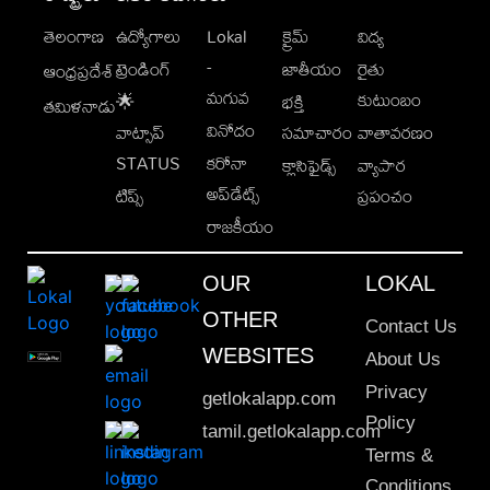
తెలంగాణ
ఉద్యోగాలు
Lokal
క్రైమ్
విద్య
-
ట్రెండింగ్
జాతీయం
రైతు
ఆంధ్రప్రదేశ్
మగువ
కుటుంబం
🌟
భక్తి
తమిళనాడు
వినోదం
వాట్సాప్
సమాచారం
వాతావరణం
STATUS
కరోనా
క్లాసిఫైడ్స్
వ్యాపార
అప్‌డేట్స్
టిప్స్
ప్రపంచం
రాజకీయం
OUR
LOKAL
OTHER
Contact Us
WEBSITES
About Us
Privacy
getlokalapp.com
Policy
tamil.getlokalapp.com
Terms &
Conditions