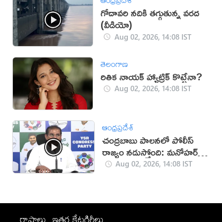
ఆంధ్రప్రదేశ్
గోదావరి నదికి తగ్గుతున్న వరద
(వీడియో)
Aug 02, 2026, 14:08 IST
తెలంగాణ
రితిక నాయక్ హ్యాట్రిక్ కొట్టేనా?
Aug 02, 2026, 14:08 IST
ఆంధ్రప్రదేశ్
చంద్రబాబు పాలనలో పోలీస్
రాజ్యం నడుస్తోంది: మనోహర్
రెడ్డి
Aug 02, 2026, 14:08 IST
రాష్ట్రాలు
ఇతర కేటగిరీలు