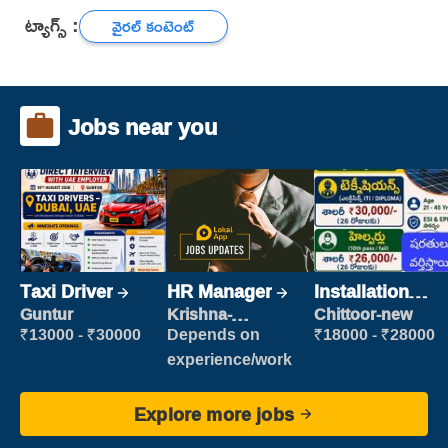
ట్యాగ్స్ :
వైరల్ కంటెంట్
Jobs near you
Taxi Driver
HR Manager
Installation
Engineer/
Guntur
Krishna-
Chittoor-new
vijayawada
Helper
₹13000 - ₹30000
Depends on
₹18000 - ₹28000
experience/work
Explore more jobs