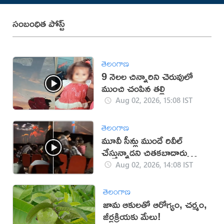
సంబంధిత పోస్ట్
తెలంగాణ
9 నెలల చిన్నారిని చెరువులో
ముంచి చంపిన తల్లి
Aug 02, 2026, 15:08 IST
తెలంగాణ
మూవీ సీన్లు ముందే రివీల్
చేస్తున్నాడని చితకబాదారు
(వీడియో)
Aug 02, 2026, 14:08 IST
తెలంగాణ
జామ ఆకులతో ఆరోగ్యం, చర్మం,
జీర్ణక్రియకు మేలు!