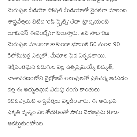
మెరుపుల వీడియో సోషల్ మీడియాలో వైరల్‌గా మారింది.
శాస్త్రవేత్తలు వీటిని ‘రెడ్ స్ప్రైట్స్’ లేదా ‘ట్రాన్సియంట్
లూమినస్ ఈవెంట్స్’గా పిలుస్తారు. ఇవి సాధారణ
మెరుపుల మాదిరిగా కాకుండా భూమికి 50 నుంచి 90
కిలోమీటర్ల ఎత్తులో, మేఘాల పైన ఏర్పడతాయి.
శక్తివంతమైన పిడుగుల వల్ల ఉత్పన్నమయ్యే విద్యుత్‌,
వాతావరణంలోని నైట్రోజన్ అణువులతో ప్రతిచర్య జరపడం
వల్ల ఈ అద్భుతమైన ఎరుపు రంగు కాంతులు
కనిపిస్తాయని శాస్త్రవేత్తలు వెల్లడించారు. ఈ అరుదైన
ప్రకృతి దృశ్యం పరిశోధకులతో పాటు నెటిజన్లను కూడా
ఆకట్టుకుంటోంది.