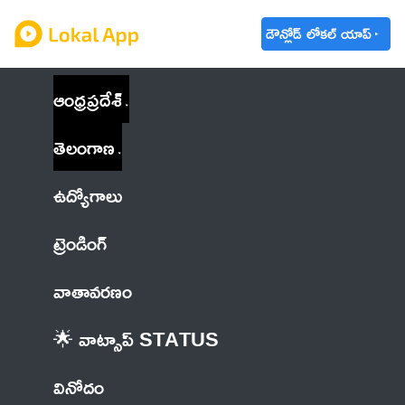
డౌన్లోడ్ లోకల్ యాప్
ఆంధ్రప్రదేశ్
తెలంగాణ
ఉద్యోగాలు
ట్రెండింగ్
వాతావరణం
🌟 వాట్సాప్ STATUS
వినోదం