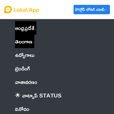
డౌన్లోడ్ లోకల్ యాప్
ఆంధ్రప్రదేశ్
తెలంగాణ
ఉద్యోగాలు
ట్రెండింగ్
వాతావరణం
🌟 వాట్సాప్ STATUS
వినోదం