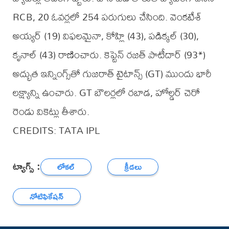
RCB, 20 ఓవర్లలో 254 పరుగులు చేసింది. వెంకటేశ్
అయ్యర్ (19) విఫలమైనా, కోహ్లి (43), పడిక్కల్ (30),
కృనాల్ (43) రాణించారు. కెప్టెన్ రజత్ పాటీదార్ (93*)
అద్భుత ఇన్నింగ్స్‌తో గుజరాత్ టైటాన్స్ (GT) ముందు భారీ
లక్ష్యాన్ని ఉంచారు. GT బౌలర్లలో రబాడ, హోల్డర్ చెరో
రెండు వికెట్లు తీశారు.
CREDITS: TATA IPL
ట్యాగ్స్ :
లోకల్
క్రీడలు
నోటిఫికేషన్