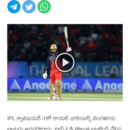
IPL క్వాలిఫయర్-1లో రాయల్ ఛాలెంజర్స్ బెంగళూరు
బ్యాటర్లు అదరగొట్టారు. టాస్ ఓడి తొలుత బ్యాటింగ్ చేసిన