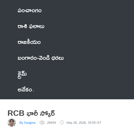
పంచాంగం
రాశి ఫలాలు
రాజకీయం
బంగారం-వెండి ధరలు
క్రైమ్
అనేకం
RCB భారీ స్కోర్
By Swapna
28454
May 26, 2026, 16:05 IST