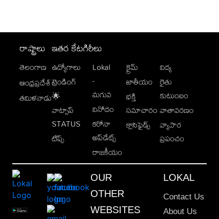
రాష్ట్రాలు
ఇతర కేటగిరీలు
తెలంగాణ
ఉద్యోగాలు
Lokal
క్రైమ్
విద్య
-
ట్రెండింగ్
జాతీయం
రైతు
ఆంధ్రప్రదేశ్
మగువ
కుటుంబం
🌟
భక్తి
తమిళనాడు
వినోదం
వాట్సాప్
సమాచారం
వాతావరణం
STATUS
కరోనా
క్లాసిఫైడ్స్
వ్యాపార
అప్‌డేట్స్
టిప్స్
ప్రపంచం
రాజకీయం
OUR
LOKAL
OTHER
Contact Us
WEBSITES
About Us