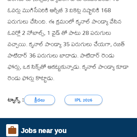
ఓవర్లు ముగిసేసరికి ఆర్సీబీ 3 వికెట్ల నష్టానికి 168
పరుగులు చేసింది. ఈ క్రమంలో కృనాల్ పాండ్యా వేసిన
ఓవర్లో 2 నోబాల్స్, 1 వైడ్ తో పాటు 28 పరుగులు
వచ్చాయి. కృనాల్ పాండ్యా 35 పరుగులు చేయగా, రజత్
పాటిదార్ 36 పరుగులు బాదాడు. పాటిదార్ రెండు
ఫోర్లు, ఒక సిక్స్‌తో ఆకట్టుకున్నాడు. కృనాల్ పాండ్యా కూడా
రెండు ఫోర్లు కొట్టాడు.
ట్యాగ్స్ :
క్రీడలు
IPL 2026
Jobs near you