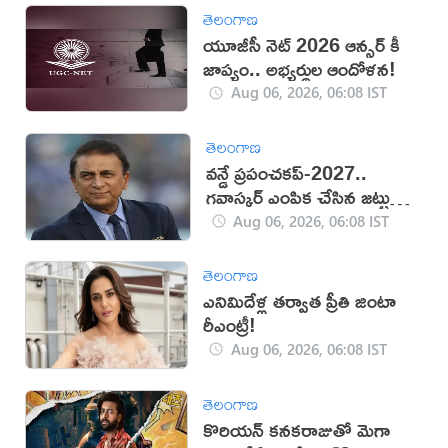
తెలంగాణ
యూజీసీ నెట్ 2026 ఆన్సర్ కీ
జాప్యం.. అభ్యర్థుల ఆందోళన!
Aug 06, 2026, 06:08 IST
తెలంగాణ
వన్డే ప్రపంచకప్‌-2027..
గవాస్కర్ ఎంపిక చేసిన జట్టు
ఇదే!
Aug 06, 2026, 06:08 IST
తెలంగాణ
ఎనిమిదేళ్ల తర్వాత ప్రీతి జింటా
రీఎంట్రీ!
Aug 06, 2026, 06:08 IST
తెలంగాణ
కొరియన్ కనకరాజుతో మెగా