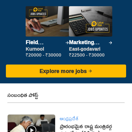
Field
Marketing
Marketing
Executive
Kurnool
East-godavari
Executive
₹20000 - ₹30000
₹22500 - ₹30000
Explore more jobs
సంబంధిత పోస్ట్
ఆంధ్రప్రదేశ్
ప్రారంభమైన రాష్ట్ర మంత్రివర్గ