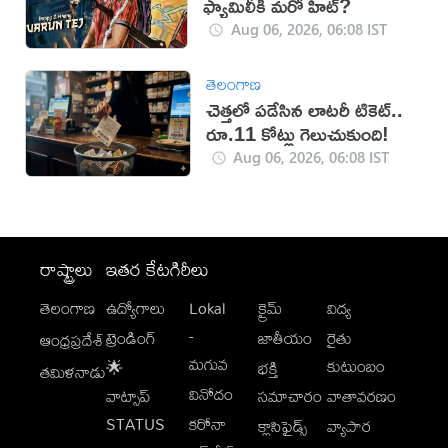
ఫ్యామిలీకి మరో హిట్?
Aug 06, 2026, 06:08 IST
తెలంగాణ
చెత్తలో పడేసిన లాటరీ టికెట్..
రూ.11 కోట్లు గెలుచుకుంది!
Aug 06, 2026, 06:08 IST
రాష్ట్రాలు
ఇతర కేటగిరీలు
తెలంగాణ
ఉద్యోగాలు
Lokal
క్రైమ్
విద్య
-
ట్రెండింగ్
జాతీయం
రైతు
ఆంధ్రప్రదేశ్
మగువ
కుటుంబం
🌟
భక్తి
తమిళనాడు
వినోదం
వాట్సాప్
సమాచారం
వాతావరణం
STATUS
కరోనా
క్లాసిఫైడ్స్
వ్యాపార