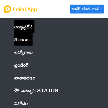
డౌన్లోడ్ లోకల్ యాప్
ఆంధ్రప్రదేశ్
తెలంగాణ
ఉద్యోగాలు
ట్రెండింగ్
వాతావరణం
🌟 వాట్సాప్ STATUS
వినోదం