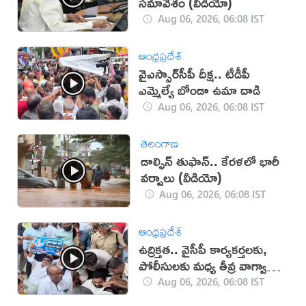
సమావేశం (వీడియో)
Aug 06, 2026, 06:08 IST
ఆంధ్రప్రదేశ్
వైఎస్సార్‌సీపీ దీక్ష.. టీడీపీ
ఎమ్మెల్యే బోండా ఉమా దాడి
Aug 06, 2026, 06:08 IST
తెలంగాణ
డాల్ఫిన్ తుఫాన్.. కేరళలో భారీ
వర్షాలు (వీడియో)
Aug 06, 2026, 06:08 IST
ఆంధ్రప్రదేశ్
ఉద్రిక్తత.. వైసీపీ కార్యకర్తలకు,
పోలీసులకు మధ్య తీవ్ర వాగ్వాదం
(VIDEO)
Aug 06, 2026, 06:08 IST