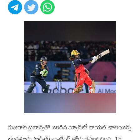
గుజరాత్ టైటాన్స్‌తో జరిగిన మ్యాచ్‌లో రాయల్ ఛాలెంజర్స్
బెంగళూరు (ఆర్సీబీ) బ్యాటింగ్ జోరు కనబరిచింది. 15