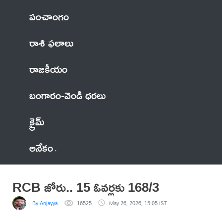
పంచాంగం
రాశి ఫలాలు
రాజకీయం
బంగారం-వెండి ధరలు
క్రైమ్
అనేకం
RCB జోరు.. 15 ఓవర్లకు 168/3
By Anjayya
16525
May 26, 2026, 15:05 IST