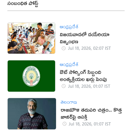
సంబంధిత పోస్ట్
ఆంధ్రప్రదేశ్
విజయవాడలో డయేరియా
విజృంభణ
Jul 18, 2026, 02:07 IST
ఆంధ్రప్రదేశ్
ఔట్‌ సోర్సింగ్ సిబ్బంది
అంత్యక్రియల ఖర్చు పెంపు
Jul 18, 2026, 01:07 IST
తెలంగాణ
రాజమౌళి తదుపరి చిత్రం.. కొత్త
జానర్‌పై ఆసక్తి
Jul 18, 2026, 01:07 IST