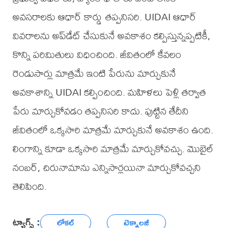
అవసరాలకు ఆధార్ కార్డు తప్పనిసరి. UIDAI ఆధార్
వివరాలను అప్‌డేట్ చేసుకునే అవకాశం కల్పిస్తున్నప్పటికీ,
కొన్ని పరిమితులు విధించింది. జీవితంలో కేవలం
రెండుసార్లు మాత్రమే ఇంటి పేరును మార్చుకునే
అవకాశాన్ని UIDAI కల్పించింది. మహిళలు పెళ్లి తర్వాత
పేరు మార్చుకోవడం తప్పనిసరి కాదు. పుట్టిన తేదీని
జీవితంలో ఒక్కసారి మాత్రమే మార్చుకునే అవకాశం ఉంది.
లింగాన్ని కూడా ఒక్కసారి మాత్రమే మార్చుకోవచ్చు. మొబైల్
నంబర్, చిరునామాను ఎన్నిసార్లయినా మార్చుకోవచ్చని
తెలిపింది.
ట్యాగ్స్ :
లోకల్
టెక్నాలజీ