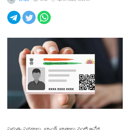
ప్రభుత్వ పథకాలు, బ్యాంక్ ఖాతాలు వంటి అనేక