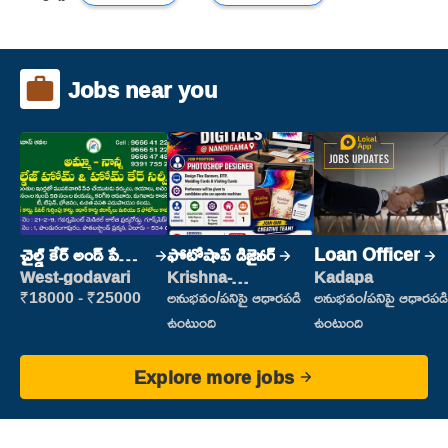
Jobs near you
చైల్డ్ కేర్ అండ్ పేషెంట్
ఫోటోషాప్ డిజైనర్
Loan Officer
కేర్
West-godavari
Krishna-
Kadapa
vijayawada
₹18000 - ₹25000
అనుభవం/పనిపై ఆధారపడి
అనుభవం/పనిపై ఆధారపడి
ఉంటుంది
ఉంటుంది
Explore more jobs