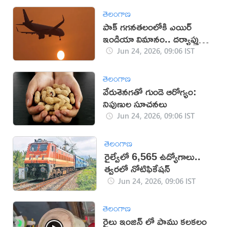
తెలంగాణ
పాక్ గగనతలంలోకి ఎయిర్
ఇండియా విమానం.. దర్యాప్తు
ప్రారంభం
Jun 24, 2026, 09:06 IST
తెలంగాణ
వేరుశెనగతో గుండె ఆరోగ్యం:
నిపుణుల సూచనలు
Jun 24, 2026, 09:06 IST
తెలంగాణ
రైల్వేలో 6,565 ఉద్యోగాలు..
త్వరలో నోటిఫికేషన్
Jun 24, 2026, 09:06 IST
తెలంగాణ
రైలు ఇంజిన్ లో పాము కలకలం