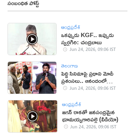
సంబంధిత పోస్ట్
ఆంధ్రప్రదేశ్
ఒకప్పుడు KGF.. ఇప్పుడు
స్వర్ణగిరి: చంద్రబాబు
Jun 24, 2026, 09:06 IST
తెలంగాణ
పెద్ది సినిమాపై ప్రధాని మోదీ
ప్రశంసలు.. ఆనందంలో
మెగాస్టార్
Jun 24, 2026, 09:06 IST
ఆంధ్రప్రదేశ్
జగన్ రాకతో జనసంద్రమైన
భూమయ్యగారిపల్లె (వీడియో)
Jun 24, 2026, 09:06 IST