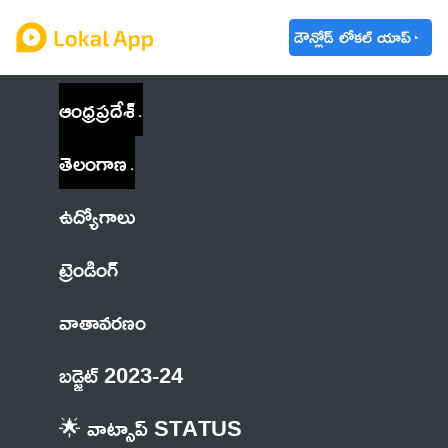
డౌన్లోడ్ లోకల్ యాప్
ఆంధ్రప్రదేశ్
తెలంగాణ
ఉద్యోగాలు
ట్రెండింగ్
వాతావరణం
బడ్జెట్ 2023-24
🌟 వాట్సాప్ STATUS