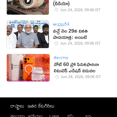
(వీడియో)
Jun 24, 2026, 09:06 IST
ఆంధ్రప్రదేశ్
వచ్చే నెల 29న వినతి
పాదయాత్ర: అంబటి
Jun 24, 2026, 09:06 IST
తెలంగాణ
నోట్ 60 ప్రో పినినఫారినా
లిమిటెడ్ ఎడిషన్ విడుదల
Jun 24, 2026, 09:06 IST
రాష్ట్రాలు
ఇతర కేటగిరీలు
తెలంగాణ
ఉద్యోగాలు
Lokal
క్రైమ్
విద్య