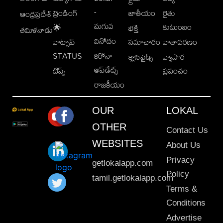
-
ట్రెండింగ్
జాతీయం
రైతు
ఆంధ్రప్రదేశ్
మగువ
కుటుంబం
🌟
భక్తి
తమిళనాడు
వినోదం
వాట్సాప్
సమాచారం
వాతావరణం
STATUS
కరోనా
క్లాసిఫైడ్స్
వ్యాపార
అప్‌డేట్స్
టిప్స్
ప్రపంచం
రాజకీయం
OUR
LOKAL
OTHER
Contact Us
WEBSITES
About Us
Privacy
getlokalapp.com
Policy
tamil.getlokalapp.com
Terms &
Conditions
Advertise