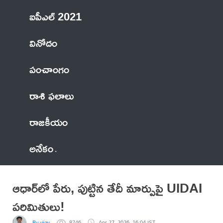
ఐపీఎల్ 2021
వినోదం
పంచాంగం
రాశి ఫలాలు
రాజకీయం
అనేకం
ఆధార్‌లో పేరు, పుట్టిన తేదీ మార్పుపై UIDAI
పరిమితులు!
By vijay
8746
Apr 27, 2026, 16:04 IST