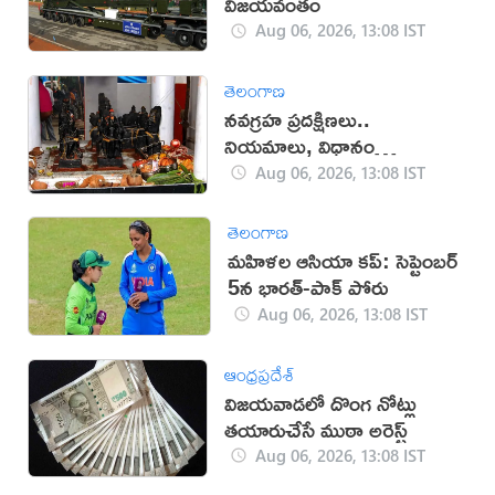
విజయవంతం
Aug 06, 2026, 13:08 IST
తెలంగాణ
నవగ్రహ ప్రదక్షిణలు..
నియమాలు, విధానం
తెలుసుకోండి
Aug 06, 2026, 13:08 IST
తెలంగాణ
మహిళల ఆసియా కప్‌: సెప్టెంబర్
5న భారత్-పాక్ పోరు
Aug 06, 2026, 13:08 IST
ఆంధ్రప్రదేశ్
విజయవాడలో దొంగ నోట్లు
తయారుచేసే ముఠా అరెస్ట్
Aug 06, 2026, 13:08 IST