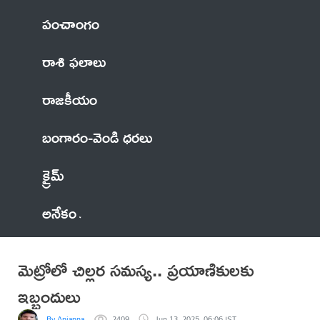
పంచాంగం
రాశి ఫలాలు
రాజకీయం
బంగారం-వెండి ధరలు
క్రైమ్
అనేకం
మెట్రోలో చిల్లర సమస్య.. ప్రయాణికులకు
ఇబ్బందులు
By Anjanna
2409
Jun 13, 2025, 06:06 IST