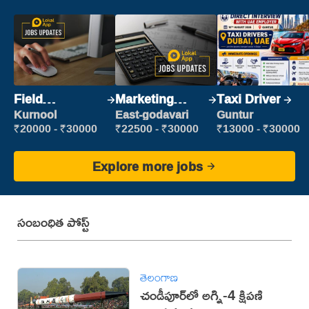
Field
Marketing
Taxi Driver
Marketing
Executive
Kurnool
East-godavari
Guntur
Executive
₹20000 - ₹30000
₹22500 - ₹30000
₹13000 - ₹30000
Explore more jobs
సంబంధిత పోస్ట్
తెలంగాణ
చండీపూర్‌లో అగ్ని-4 క్షిపణి