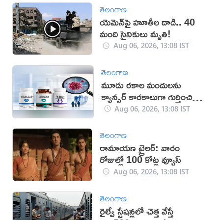
తెలంగాణ
యెమెన్‌పై హూతీల దాడి.. 40
మంది సైనికులు మృతి!
Aug 06, 2026, 13:08 IST
తెలంగాణ
మూడు రకాల మందులను
క్యాన్సర్ కారకాలుగా గుర్తించిన
WHO
Aug 06, 2026, 13:08 IST
తెలంగాణ
రామాయణ ట్రైలర్: వారం
రోజుల్లో 100 కోట్ల వ్యూస్
Aug 06, 2026, 13:08 IST
తెలంగాణ
రైల్వే స్టేషన్లలో చెత్త వేస్తే