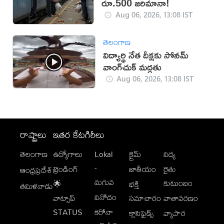
రూ.500 జరిమానా!
Aug 06, 2026, 13:08 IST
తెలంగాణ
విద్యార్థి నేత దీక్షకు సోనమ్
వాంగ్‌చుక్ మద్దతు
Aug 06, 2026, 13:08 IST
రాష్ట్రాలు
ఇతర కేటగిరీలు
తెలంగాణ
ఉద్యోగాలు
Lokal
క్రైమ్
విద్య
-
ట్రెండింగ్
జాతీయం
రైతు
ఆంధ్రప్రదేశ్
మగువ
కుటుంబం
🌟
భక్తి
తమిళనాడు
వినోదం
వాట్సాప్
సమాచారం
వాతావరణం
STATUS
కరోనా
క్లాసిఫైడ్స్
వ్యాపార