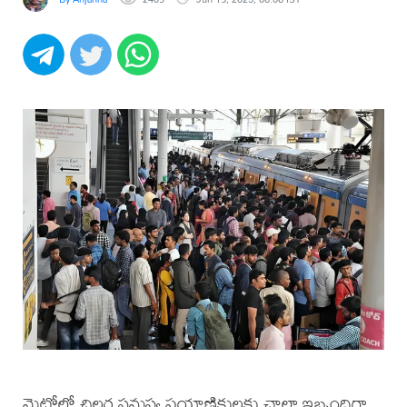
మెట్రోలో చిల్లర సమస్య ప్రయాణికులకు చాలా ఇబ్బందిగా