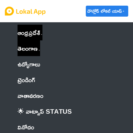
డౌన్లోడ్ లోకల్ యాప్
ఆంధ్రప్రదేశ్
తెలంగాణ
ఉద్యోగాలు
ట్రెండింగ్
వాతావరణం
🌟 వాట్సాప్ STATUS
వినోదం