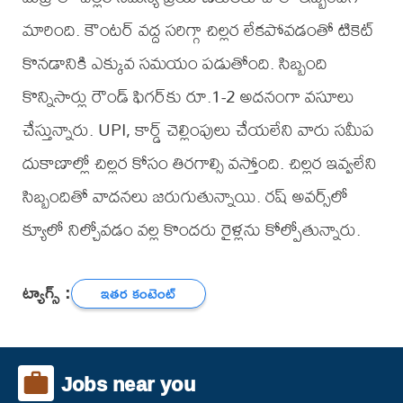
మారింది. కౌంటర్ వద్ద సరిగ్గా చిల్లర లేకపోవడంతో టికెట్
కొనడానికి ఎక్కువ సమయం పడుతోంది. సిబ్బంది
కొన్నిసార్లు రౌండ్ ఫిగర్‌కు రూ.1-2 అదనంగా వసూలు
చేస్తున్నారు. UPI, కార్డ్ చెల్లింపులు చేయలేని వారు సమీప
దుకాణాల్లో చిల్లర కోసం తిరగాల్సి వస్తోంది. చిల్లర ఇవ్వలేని
సిబ్బందితో వాదనలు జరుగుతున్నాయి. రష్ అవర్స్‌లో
క్యూలో నిల్చోవడం వల్ల కొందరు రైళ్లను కోల్పోతున్నారు.
ట్యాగ్స్ :
ఇతర కంటెంట్
Jobs near you