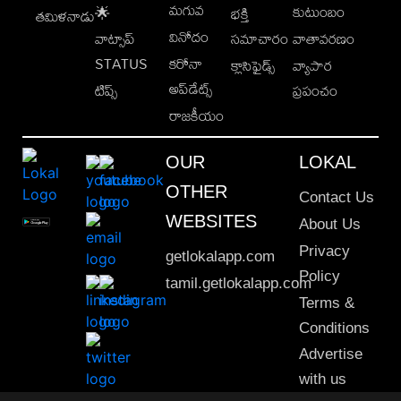
మగువ
కుటుంబం
🌟
భక్తి
తమిళనాడు
వినోదం
వాట్సాప్
సమాచారం
వాతావరణం
STATUS
కరోనా
క్లాసిఫైడ్స్
వ్యాపార
అప్‌డేట్స్
టిప్స్
ప్రపంచం
రాజకీయం
OUR
LOKAL
OTHER
Contact Us
WEBSITES
About Us
Privacy
getlokalapp.com
Policy
tamil.getlokalapp.com
Terms &
Conditions
Advertise
with us