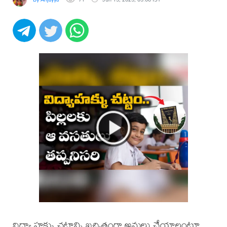
విద్యా హక్కు చట్టాన్ని ఖచ్చితంగా అమలు చేయాలంటూ