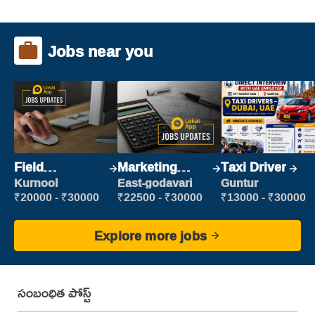
Jobs near you
Field
Marketing
Taxi Driver
Marketing
Executive
Kurnool
East-godavari
Guntur
Executive
₹20000 - ₹30000
₹22500 - ₹30000
₹13000 - ₹30000
Explore more jobs
సంబంధిత పోస్ట్