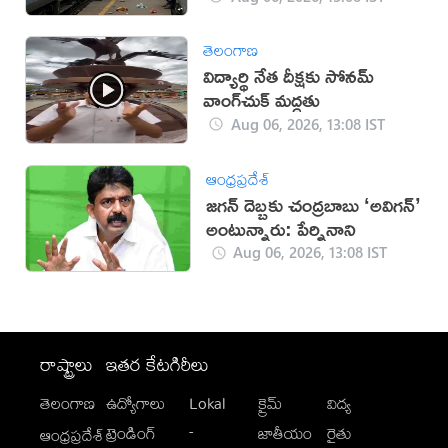
తెలంగాణ
విద్యార్థి నేత దీక్షకు సోనమ్
వాంగ్‌చుక్ మద్దతు
Aug 06, 2026, 13:08 IST
ఆంధ్రప్రదేశ్
జగన్ దెబ్బకు చంద్రబాబు ‘అవిగన్’
అంటున్నారు: పేర్నినాని
Aug 06, 2026, 13:08 IST
రాష్ట్రాలు
ఇతర కేటగిరీలు
తెలంగాణ
ఉద్యోగాలు
Lokal
క్రైమ్
విద్య
-
ట్రెండింగ్
జాతీయం
రైతు
ఆంధ్రప్రదేశ్