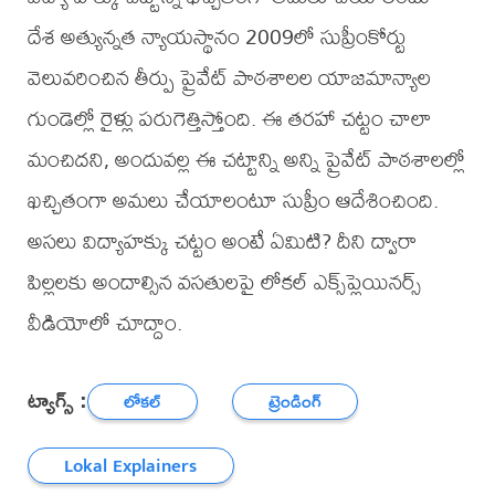
దేశ అత్యున్నత న్యాయస్థానం 2009లో సుప్రీంకోర్టు
వెలువరించిన తీర్పు ప్రైవేట్ పాఠశాలల యాజమాన్యాల
గుండెల్లో రైళ్లు పరుగెత్తిస్తోంది. ఈ తరహా చట్టం చాలా
మంచిదని, అందువల్ల ఈ చట్టాన్ని అన్ని ప్రైవేట్ పాఠశాలల్లో
ఖచ్చితంగా అమలు చేయాలంటూ సుప్రీం ఆదేశించింది.
అసలు విద్యాహక్కు చట్టం అంటే ఏమిటి? దీని ద్వారా
పిల్లలకు అందాల్సిన వసతులపై లోకల్ ఎక్స్‌ప్లెయినర్స్
వీడియోలో చూద్దాం.
ట్యాగ్స్ :
లోకల్
ట్రెండింగ్
Lokal Explainers