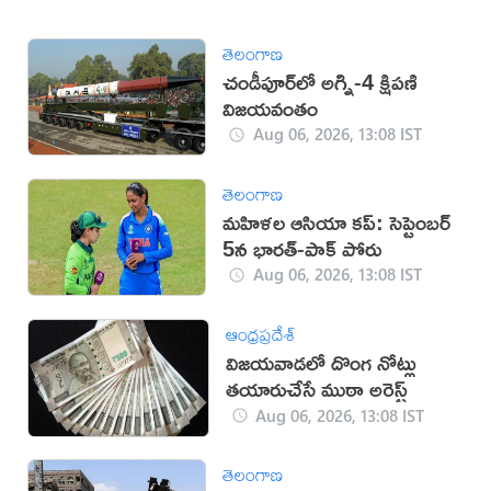
తెలంగాణ
చండీపూర్‌లో అగ్ని-4 క్షిపణి
విజయవంతం
Aug 06, 2026, 13:08 IST
తెలంగాణ
మహిళల ఆసియా కప్‌: సెప్టెంబర్
5న భారత్-పాక్ పోరు
Aug 06, 2026, 13:08 IST
ఆంధ్రప్రదేశ్
విజయవాడలో దొంగ నోట్లు
తయారుచేసే ముఠా అరెస్ట్
Aug 06, 2026, 13:08 IST
తెలంగాణ