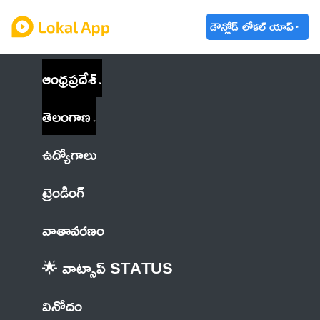
డౌన్లోడ్ లోకల్ యాప్
ఆంధ్రప్రదేశ్
తెలంగాణ
ఉద్యోగాలు
ట్రెండింగ్
వాతావరణం
🌟 వాట్సాప్ STATUS
వినోదం