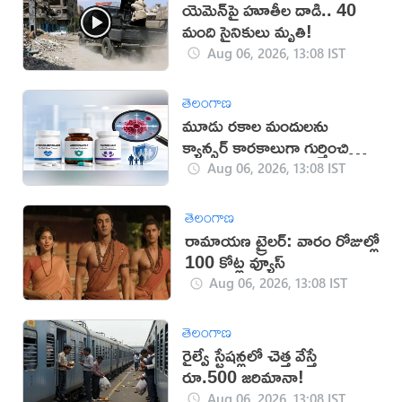
యెమెన్‌పై హూతీల దాడి.. 40
మంది సైనికులు మృతి!
Aug 06, 2026, 13:08 IST
తెలంగాణ
మూడు రకాల మందులను
క్యాన్సర్ కారకాలుగా గుర్తించిన
WHO
Aug 06, 2026, 13:08 IST
తెలంగాణ
రామాయణ ట్రైలర్: వారం రోజుల్లో
100 కోట్ల వ్యూస్
Aug 06, 2026, 13:08 IST
తెలంగాణ
రైల్వే స్టేషన్లలో చెత్త వేస్తే
రూ.500 జరిమానా!
Aug 06, 2026, 13:08 IST