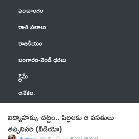
పంచాంగం
రాశి ఫలాలు
రాజకీయం
బంగారం-వెండి ధరలు
క్రైమ్
అనేకం
విద్యాహక్కు చట్టం.. పిల్లలకు ఆ వసతులు
తప్పనిసరి (వీడియో)
By Anjayya
71
Jun 15, 2025, 05:06 IST