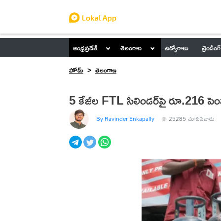
ఆంధ్రప్రదేశ్
తెలంగాణ
ఉద్యోగాలు
ట్రెండింగ్
హోమ్
తెలంగాణ
5 కేజీల FTL సిలిండర్‌పై రూ.216 పెం
By Ravinder Enkapally
25285
చూసినవారు