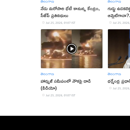
తెలంగాణ
తెలంగాణ
నేడు మరోసారి భేటీ కానున్న కేంద్రం,
గుడ్డు ఉడకబెట
సీజేపీ ప్రతినిధులు
ఆమ్లెట్‌గానా?
బెటర్?
Jul 25, 2026, 01:07 IST
Jul 25, 2026,
తెలంగాణ
తెలంగాణ
హార్ముజ్ సమీపంలో నౌకపై దాడి
ధర్మేంద్ర ప్రధ
(వీడియో)
Jul 25, 2026,
Jul 25, 2026, 01:07 IST