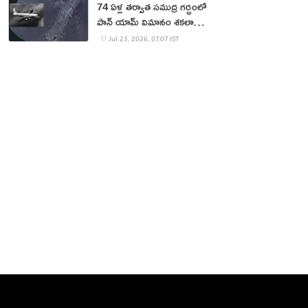
74 ఏళ్ల తర్వాత సముద్ర గర్భంలో
పాన్ యామ్ విమానం శకలాలు
లభ్యం
Jul 23, 2026, 07:07 IST