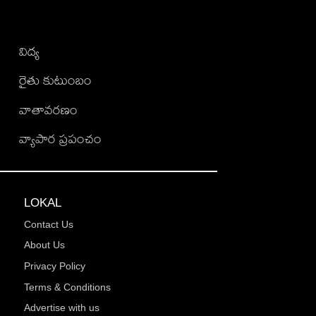
విద్య
రైతు కుటుంబం
వాతావరణం
వ్యాపార ప్రపంచం
LOKAL
Contact Us
About Us
Privacy Policy
Terms & Conditions
Advertise with us