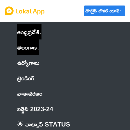
డౌన్లోడ్ లోకల్ యాప్
ఆంధ్రప్రదేశ్
తెలంగాణ
ఉద్యోగాలు
ట్రెండింగ్
వాతావరణం
బడ్జెట్ 2023-24
🌟 వాట్సాప్ STATUS