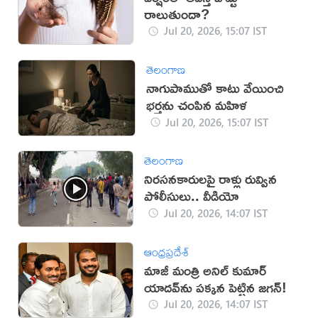
రాలుతుందా?
Jul 20, 2026, 15:07 IST
తెలంగాణ
నాగుపాముతో కాటు వేయించి
భర్తను చంపిన మహిళ
Jul 20, 2026, 15:07 IST
తెలంగాణ
నిరసనకారులపై రాళ్లు రువ్విన
పోలీసులు.. వీడియో
Jul 20, 2026, 14:07 IST
ఆంధ్రప్రదేశ్
మాజీ మంత్రి అనిల్ కుమార్
యాదవ్‌ను పక్కన పెట్టిన జగన్!
Jul 20, 2026, 14:07 IST