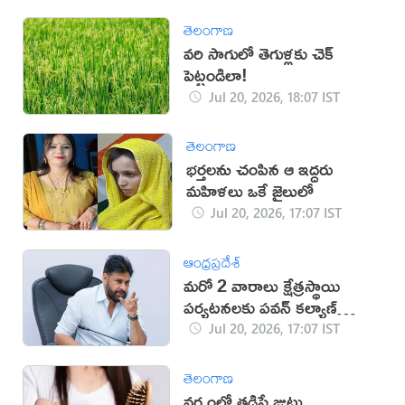
తెలంగాణ
వరి సాగులో తెగుళ్లకు చెక్
పెట్టండిలా!
Jul 20, 2026, 18:07 IST
తెలంగాణ
భర్తలను చంపిన ఆ ఇద్దరు
మహిళలు ఒకే జైలులో
Jul 20, 2026, 17:07 IST
ఆంధ్రప్రదేశ్
మరో 2 వారాలు క్షేత్రస్థాయి
పర్యటనలకు పవన్ కల్యాణ్
దూరం
Jul 20, 2026, 17:07 IST
తెలంగాణ
వర్షంలో తడిస్తే జుట్టు