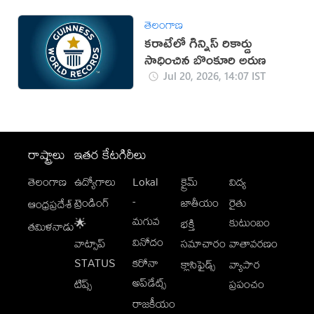
తెలంగాణ
కరాటేలో గిన్నిస్ రికార్డు
సాధించిన బొంకూరి అరుణ
Jul 20, 2026, 14:07 IST
రాష్ట్రాలు
ఇతర కేటగిరీలు
తెలంగాణ
ఉద్యోగాలు
Lokal
క్రైమ్
విద్య
-
ట్రెండింగ్
జాతీయం
రైతు
ఆంధ్రప్రదేశ్
మగువ
కుటుంబం
🌟
భక్తి
తమిళనాడు
వినోదం
వాట్సాప్
సమాచారం
వాతావరణం
STATUS
కరోనా
క్లాసిఫైడ్స్
వ్యాపార
అప్‌డేట్స్
టిప్స్
ప్రపంచం
రాజకీయం