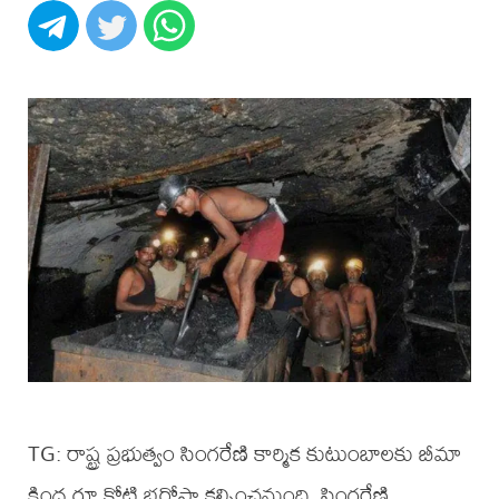
TG: రాష్ట్ర ప్రభుత్వం సింగరేణి కార్మిక కుటుంబాలకు బీమా
కింద రూ.కోటి భరోసా కల్పించనుంది. సింగరేణి