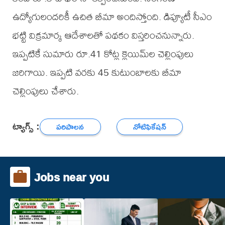
ఉద్యోగులందరికీ ఉచిత బీమా అందిస్తోంది. డిప్యూటీ సీఎం
భట్టి విక్రమార్క ఆదేశాలతో పథకం విస్తరించనున్నారు.
ఇప్పటికే సుమారు రూ.41 కోట్ల క్లెయిమ్‌ల చెల్లింపులు
జరిగాయి. ఇప్పటి వరకు 45 కుటుంబాలకు బీమా
చెల్లింపులు చేశారు.
ట్యాగ్స్ :
పరిపాలన
నోటిఫికేషన్
Jobs near you