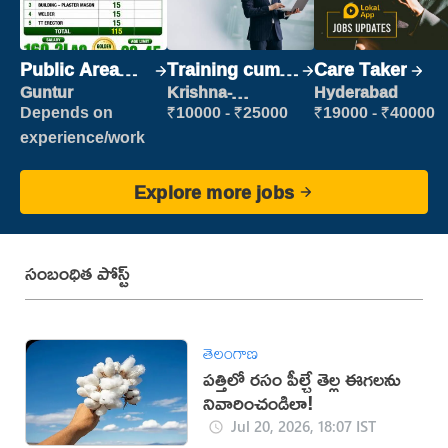
Public Area
Training cum
Care Taker
Cleaner
Placement
Guntur
Krishna-
Hyderabad
vijayawada
Depends on
₹10000 - ₹25000
₹19000 - ₹40000
experience/work
Explore more jobs
సంబంధిత పోస్ట్
తెలంగాణ
పత్తిలో రసం పీల్చే తెల్ల ఈగలను
నివారించండిలా!
Jul 20, 2026, 18:07 IST