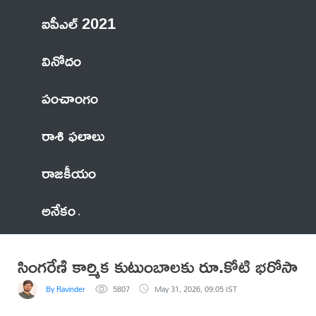
ఐపీఎల్ 2021
వినోదం
పంచాంగం
రాశి ఫలాలు
రాజకీయం
అనేకం
సింగరేణి కార్మిక కుటుంబాలకు రూ.కోటి భరోసా
By Ravinder
5807
May 31, 2026, 09:05 IST