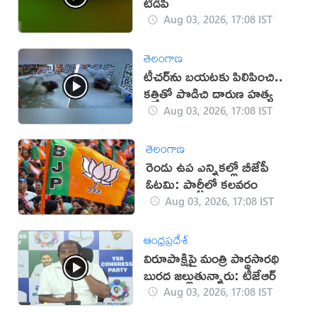
టీడీపీ
Aug 03, 2026, 17:08 IST
తెలంగాణ
టీచర్‌ను బయటకు పిలిపించి..
కత్తితో పొడిచి దారుణ హత్య
Aug 03, 2026, 17:08 IST
తెలంగాణ
రెండు ఉప ఎన్నికల్లో బీజేపీ
ఓటమి: పార్టీలో కలవరం
Aug 03, 2026, 17:08 IST
ఆంధ్రప్రదేశ్
విరూపాక్షిపై మంత్రి పార్థసారథి
బురద జల్లుతున్నారు: టీజేఆర్
Aug 03, 2026, 17:08 IST