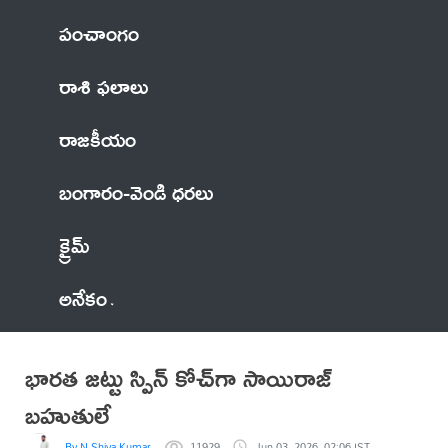
పంచాంగం
రాశి ఫలాలు
రాజకీయం
బంగారం-వెండి ధరలు
క్రైమ్
అనేకం
భారత జట్టు స్పిన్ కోచ్‌‌‌‌‌‌‌‌గా సాయిరాజ్
బహుతులే
By N Shiva Kumar
11929
Jun 03, 2026, 02:06 IST