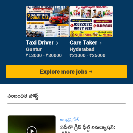
Taxi Driver
Care Taker
Guntur
Hyderabad
₹13000 - ₹30000
₹21000 - ₹25000
Explore more jobs
సంబంధిత పోస్ట్
ఆంధ్రప్రదేశ్
ఏపీలో గ్రీన్ ఫీల్డ్ రివల్యూషన్: