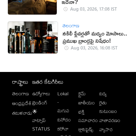
ఇదేనా?
Aug 03, 2026, 17:08 IST
తెలంగాణ
నకిలీ ఫ్లేవర్లతో మద్యం మోసాలు..
ప్రముఖ బ్రాండ్లపై నిషేధం!
Aug 03, 2026, 16:08 IST
రాష్ట్రాలు
ఇతర కేటగిరీలు
తెలంగాణ
ఉద్యోగాలు
Lokal
క్రైమ్
విద్య
-
ట్రెండింగ్
జాతీయం
రైతు
ఆంధ్రప్రదేశ్
మగువ
కుటుంబం
🌟
భక్తి
తమిళనాడు
వినోదం
వాట్సాప్
సమాచారం
వాతావరణం
STATUS
కరోనా
క్లాసిఫైడ్స్
వ్యాపార