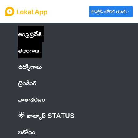
డౌన్లోడ్ లోకల్ యాప్
ఆంధ్రప్రదేశ్
తెలంగాణ
ఉద్యోగాలు
ట్రెండింగ్
వాతావరణం
🌟 వాట్సాప్ STATUS
వినోదం