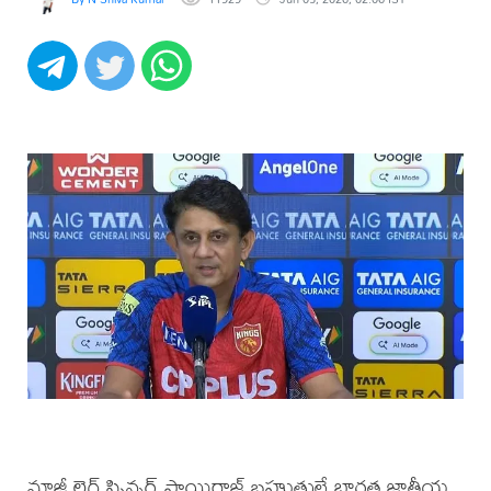
మాజీ లెగ్ స్పిన్నర్ సాయిరాజ్ బహుతులే భారత జాతీయ