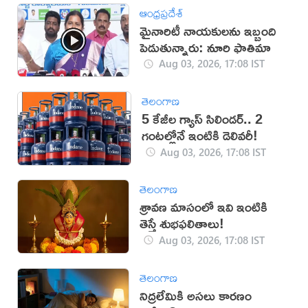
ఆంధ్రప్రదేశ్
మైనారిటీ నాయకులను ఇబ్బంది
పెడుతున్నారు: నూరి ఫాతిమా
Aug 03, 2026, 17:08 IST
తెలంగాణ
5 కేజీల గ్యాస్ సిలిండర్.. 2
గంటల్లోనే ఇంటికి డెలివరీ!
Aug 03, 2026, 17:08 IST
తెలంగాణ
శ్రావణ మాసంలో ఇవి ఇంటికి
తెస్తే శుభఫలితాలు!
Aug 03, 2026, 17:08 IST
తెలంగాణ
నిద్రలేమికి అసలు కారణం