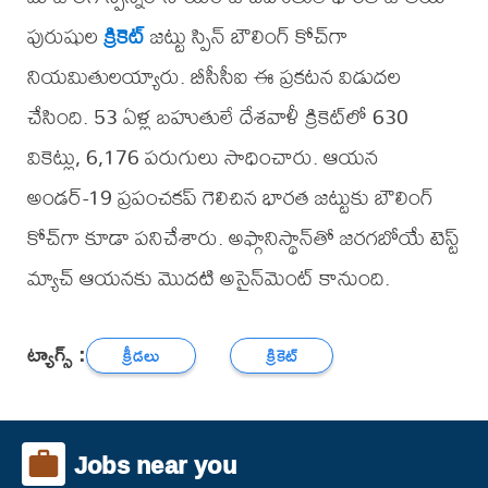
పురుషుల
క్రికెట్
జట్టు స్పిన్ బౌలింగ్ కోచ్‌‌‌‌‌‌‌‌గా
నియమితులయ్యారు. బీసీసీఐ ఈ ప్రకటన విడుదల
చేసింది. 53 ఏళ్ల బహుతులే దేశవాళీ క్రికెట్‌లో 630
వికెట్లు, 6,176 పరుగులు సాధించారు. ఆయన
అండర్-19 ప్రపంచకప్ గెలిచిన భారత జట్టుకు బౌలింగ్
కోచ్‌‌‌‌‌‌‌‌గా కూడా పనిచేశారు. అఫ్గానిస్థాన్‌‌‌‌‌‌‌‌తో జరగబోయే టెస్ట్
మ్యాచ్ ఆయనకు మొదటి అసైన్‌‌‌‌‌‌‌‌మెంట్ కానుంది.
ట్యాగ్స్ :
క్రీడలు
క్రికెట్
Jobs near you