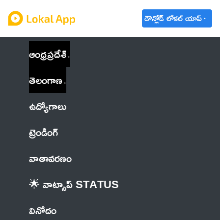
డౌన్లోడ్ లోకల్ యాప్
ఆంధ్రప్రదేశ్
తెలంగాణ
ఉద్యోగాలు
ట్రెండింగ్
వాతావరణం
🌟 వాట్సాప్ STATUS
వినోదం