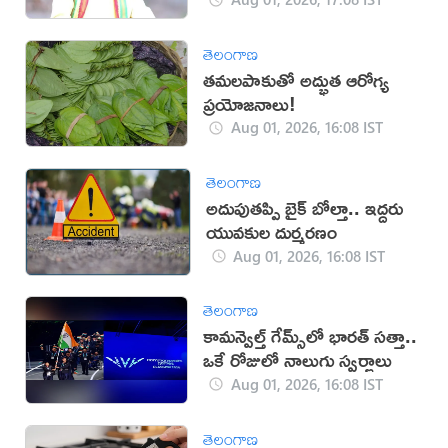
తెలంగాణ
తమలపాకుతో అద్భుత ఆరోగ్య
ప్రయోజనాలు!
Aug 01, 2026, 16:08 IST
తెలంగాణ
అదుపుతప్పి బైక్ బోల్తా.. ఇద్దరు
యువకుల దుర్మరణం
Aug 01, 2026, 16:08 IST
తెలంగాణ
కామన్వెల్త్ గేమ్స్‌లో భారత్‌ సత్తా..
ఒకే రోజులో నాలుగు స్వర్ణాలు
Aug 01, 2026, 16:08 IST
తెలంగాణ