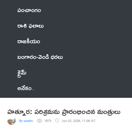
పంచాంగం
రాశి ఫలాలు
రాజకీయం
బంగారం-వెండి ధరలు
క్రైమ్
అనేకం
హత్నూర: పరిశ్రమను ప్రారంభించిన మంత్రులు
By swathi
1875
Jun 03, 2026, 11:06 IST