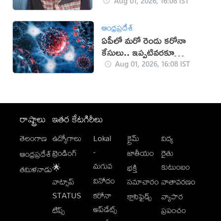
Aug 01, 2026, 16:08 IST
ఆంధ్రప్రదేశ్
ఏపీలో మరో రెండు కరోనా
కేసులు.. ఇప్పటివరకూ
ఎన్నంటే?
Aug 01, 2026, 16:08 IST
రాష్ట్రాలు
ఇతర కేటగిరీలు
తెలంగాణ
ఉద్యోగాలు
Lokal
క్రైమ్
విద్య
-
ట్రెండింగ్
జాతీయం
రైతు
ఆంధ్రప్రదేశ్
మగువ
కుటుంబం
🌟
భక్తి
తమిళనాడు
వినోదం
వాట్సాప్
సమాచారం
వాతావరణం
STATUS
కరోనా
క్లాసిఫైడ్స్
వ్యాపార
అప్‌డేట్స్
టిప్స్
ప్రపంచం