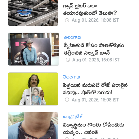
గ్యాస్ లైటర్ ఎలా
తయారవుతుందో తెలుసా?
Aug 01, 2026, 16:08 IST
తెలంగాణ
స్నేహితుడి కోసం పారితోషికం
తగ్గించిన సల్మాన్ ఖాన్
Aug 01, 2026, 16:08 IST
తెలంగాణ
పెళ్లయిన మరుసటి రోజే పరారైన
వధువు.. షాక్‌లో వరుడు!
Aug 01, 2026, 16:08 IST
ఆంధ్రప్రదేశ్
విద్యార్థినుల గొంతు కోసేందుకు
యత్నం.. చివరికి