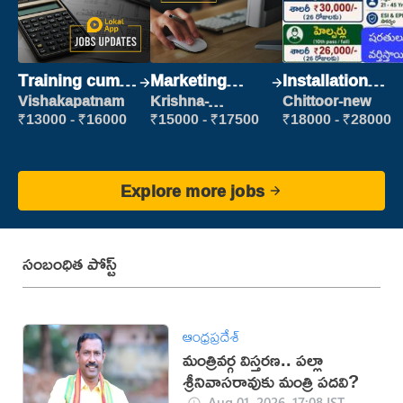
Training cum
Marketing
Installation
Placement
Executive
Engineer/
Vishakapatnam
Krishna-
Chittoor-new
vijayawada
Helper
₹13000 - ₹16000
₹15000 - ₹17500
₹18000 - ₹28000
Explore more jobs
సంబంధిత పోస్ట్
ఆంధ్రప్రదేశ్
మంత్రివర్గ విస్తరణ.. పల్లా
శ్రీనివాసరావుకు మంత్రి పదవి?
Aug 01, 2026, 17:08 IST