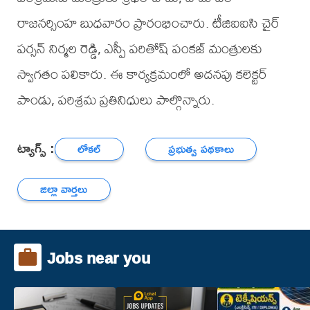
రాజనర్సింహ బుధవారం ప్రారంభించారు. టీజిఐఐసి చైర్
పర్సన్ నిర్మల రెడ్డి, ఎస్పీ పరితోష్ పంకజ్ మంత్రులకు
స్వాగతం పలికారు. ఈ కార్యక్రమంలో అదనపు కలెక్టర్
పాండు, పరిశ్రమ ప్రతినిధులు పాల్గొన్నారు.
ట్యాగ్స్ :
లోకల్
ప్రభుత్వ పథకాలు
జిల్లా వార్తలు
Jobs near you