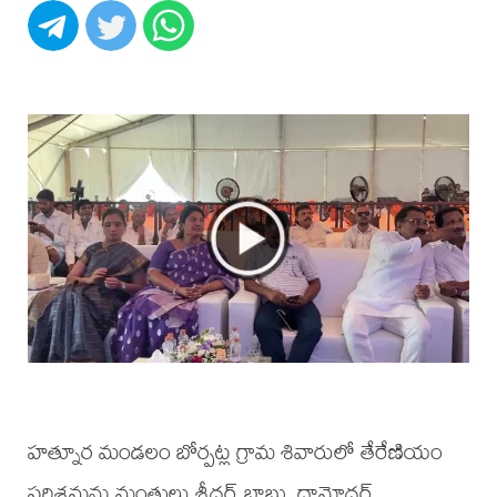
హత్నూర మండలం బోర్పట్ల గ్రామ శివారులో తేరేణియం
పరిశ్రమను మంత్రులు శ్రీధర్ బాబు, దామోదర్