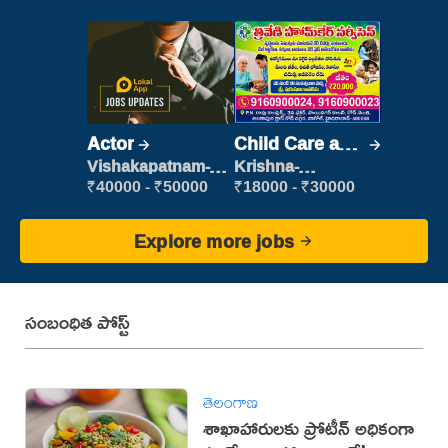
Actor
Child Care and
Patient care
Vishakapatnam-
Krishna-
new
vijayawada
₹40000 - ₹50000
₹18000 - ₹30000
Explore more jobs
సంబంధిత పోస్ట్
తెలంగాణ
శాఖాహారులకు ప్రోటీన్ అధికంగా