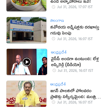
ఉండే అల్పాహారాలు ఇవే!
Jul 31, 2026, 17:07 IST
తెలంగాణ
నవోదయ అడ్మిషన్లకు దరఖాస్తు
గడువు పెంపు
Jul 31, 2026, 16:07 IST
ఆంధ్రప్రదేశ్
వైసీపీ అండగా ఉంటుంది: లేళ్ల
అప్పిరెడ్డి (వీడియో)
Jul 31, 2026, 16:07 IST
ఆంధ్రప్రదేశ్
జగన్‌ పాలనలో పోలవరం
ప్రాజెక్టు నిర్వీర్యమైంది: మంత్రి
నిమ్మల
Jul 31, 2026, 16:07 IST