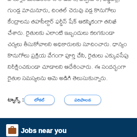
గుండ్ల మాచునూరు, చింతల్ చెరువు వడ్ల కొనుగోలు
కేంద్రాలను తహసీల్దార్ ఫర్డీన్ షేక్ ఆకస్మికంగా తనిఖీ
చేశారు. రైతులకు ఎలాంటి ఇబ్బందులు కలగకుండా
చర్యలు తీసుకోవాలని అధికారులకు సూచించారు. ధాన్యం
కొనుగోలు ప్రక్రియ వేగంగా పూర్తి చేసి, రైతులు ఎక్కువసేపు
నిరీక్షించకుండా చూడాలని ఆదేశించారు. ఈ సందర్భంగా
రైతుల సమస్యలను ఆమె అడిగి తెలుసుకున్నారు.
ట్యాగ్స్ :
లోకల్
పరిపాలన
Jobs near you