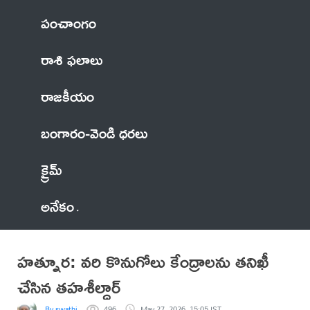
పంచాంగం
రాశి ఫలాలు
రాజకీయం
బంగారం-వెండి ధరలు
క్రైమ్
అనేకం
హత్నూర: వరి కొనుగోలు కేంద్రాలను తనిఖీ
చేసిన తహశీల్దార్
By swathi
496
May 27, 2026, 15:05 IST