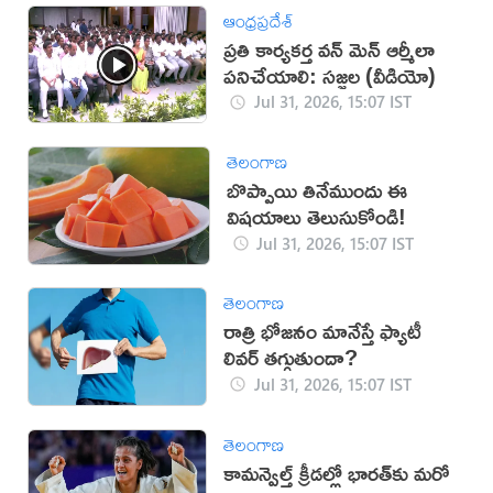
ఆంధ్రప్రదేశ్
ప్రతి కార్యకర్త వన్ మెన్ ఆర్మీలా
పనిచేయాలి: సజ్జల (వీడియో)
Jul 31, 2026, 15:07 IST
తెలంగాణ
బొప్పాయి తినేముందు ఈ
విషయాలు తెలుసుకోండి!
Jul 31, 2026, 15:07 IST
తెలంగాణ
రాత్రి భోజనం మానేస్తే ఫ్యాటీ
లివర్ తగ్గుతుందా?
Jul 31, 2026, 15:07 IST
తెలంగాణ
కామన్వెల్త్ క్రీడల్లో భారత్‌కు మరో