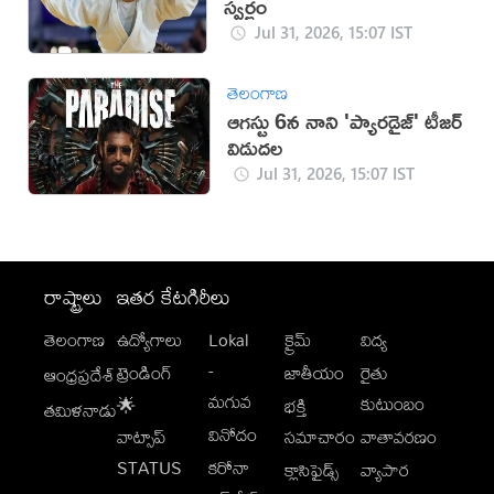
స్వర్ణం
Jul 31, 2026, 15:07 IST
తెలంగాణ
ఆగస్టు 6న నాని 'ప్యారడైజ్' టీజర్
విడుదల
Jul 31, 2026, 15:07 IST
రాష్ట్రాలు
ఇతర కేటగిరీలు
తెలంగాణ
ఉద్యోగాలు
Lokal
క్రైమ్
విద్య
-
ట్రెండింగ్
జాతీయం
రైతు
ఆంధ్రప్రదేశ్
మగువ
కుటుంబం
🌟
భక్తి
తమిళనాడు
వినోదం
వాట్సాప్
సమాచారం
వాతావరణం
STATUS
కరోనా
క్లాసిఫైడ్స్
వ్యాపార