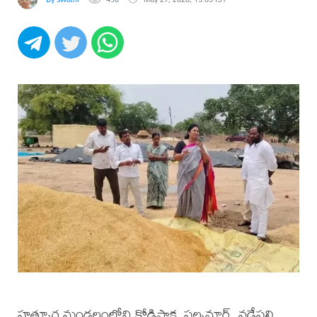
హత్నూర మండలంలోని కోడిపాక, పల్పనూర్, వడ్డేపల్లి,