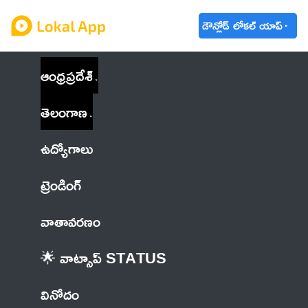
డౌన్లోడ్ లోకల్ యాప్
ఆంధ్రప్రదేశ్
తెలంగాణ
ఉద్యోగాలు
ట్రెండింగ్
వాతావరణం
🌟 వాట్సాప్ STATUS
వినోదం