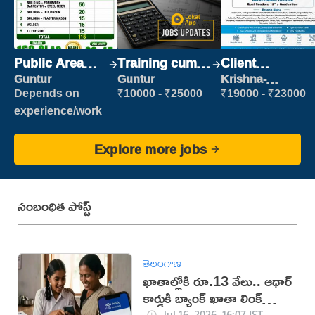
Public Area
Training cum
Client
Cleaner
Placement
Relationship
Guntur
Guntur
Krishna-
vijayawada
Executive
Depends on
₹10000 - ₹25000
₹19000 - ₹23000
experience/work
Explore more jobs
సంబంధిత పోస్ట్
తెలంగాణ
ఖాతాల్లోకి రూ.13 వేలు.. ఆధార్
కార్డుకి బ్యాంక్ ఖాతా లింక్
తప్పనిసరి!
Jul 16, 2026, 16:07 IST