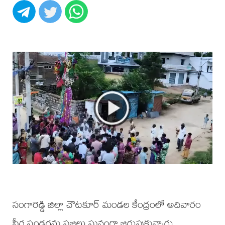
సంగారెడ్డి జిల్లా చౌటకూర్ మండల కేంద్రంలో అదివారం
పీర్ల పండగను ప్రజలు ఘనంగా జరుపుకున్నారు.