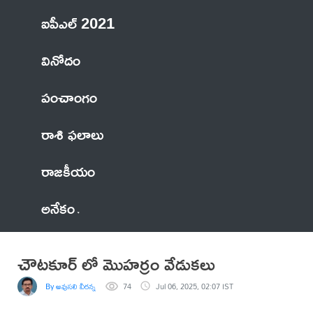
ఐపీఎల్ 2021
వినోదం
పంచాంగం
రాశి ఫలాలు
రాజకీయం
అనేకం
చౌటకూర్ లో మొహర్రం వేడుకలు
By అవుసలి వీరన్న
74
Jul 06, 2025, 02:07 IST