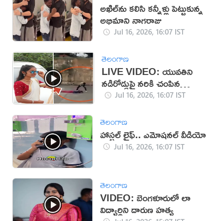
అఖిల్‌ను కలిసి కన్నీళ్లు పెట్టుకున్న
అభిమాని నాగరాజు
Jul 16, 2026, 16:07 IST
తెలంగాణ
LIVE VIDEO: యువతిని
నడిరోడ్డుపై నరికి చంపిన
కిరాతకుడు
Jul 16, 2026, 16:07 IST
తెలంగాణ
హాస్టల్ లైఫ్.. ఎమోషనల్ వీడియో
Jul 16, 2026, 16:07 IST
తెలంగాణ
VIDEO: బెంగళూరులో లా
విద్యార్థిని దారుణ హత్య