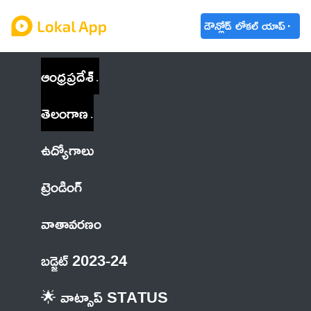
డౌన్లోడ్ లోకల్ యాప్
ఆంధ్రప్రదేశ్
తెలంగాణ
ఉద్యోగాలు
ట్రెండింగ్
వాతావరణం
బడ్జెట్ 2023-24
🌟 వాట్సాప్ STATUS