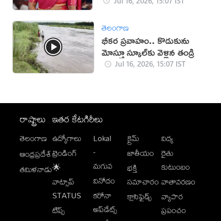
Jul 16, 2026, 15:07 IST
తెలంగాణ
భీకర ప్రవాహం.. కొడుకును
మోస్తూ స్కూల్‌కు వెళ్లిన తండ్రి
Jul 16, 2026, 15:07 IST
రాష్ట్రాలు
ఇతర కేటగిరీలు
తెలంగాణ
ఉద్యోగాలు
Lokal
క్రైమ్
విద్య
-
ట్రెండింగ్
జాతీయం
రైతు
ఆంధ్రప్రదేశ్
మగువ
కుటుంబం
🌟
భక్తి
తమిళనాడు
వినోదం
వాట్సాప్
సమాచారం
వాతావరణం
STATUS
కరోనా
క్లాసిఫైడ్స్
వ్యాపార
అప్‌డేట్స్
టిప్స్
ప్రపంచం