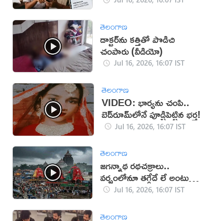
తెలంగాణ
డాక్టర్‌ను కత్తితో పొడిచి
చంపారు (వీడియో)
Jul 16, 2026, 16:07 IST
తెలంగాణ
VIDEO: భార్యను చంపి..
బెడ్‌రూమ్‌లోనే పూడ్చిపెట్టిన భర్త!
Jul 16, 2026, 16:07 IST
తెలంగాణ
జగన్నాథ రథచక్రాలు..
వర్షంలోనూ తగ్గేదే లే అంటున్న
భక్తులు
Jul 16, 2026, 16:07 IST
తెలంగాణ