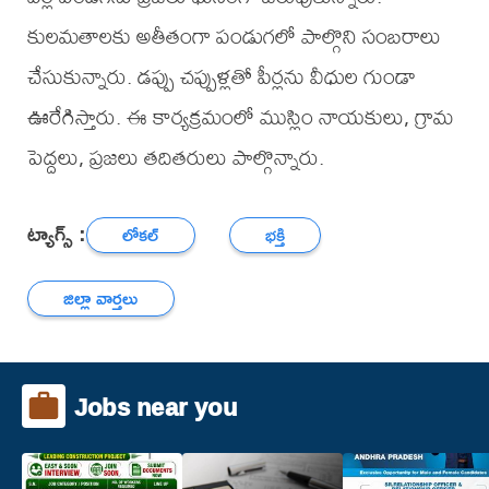
కులమతాలకు అతీతంగా పండుగలో పాల్గొని సంబరాలు
చేసుకున్నారు. డప్పు చప్పుళ్లతో పీర్లను వీధుల గుండా
ఊరేగిస్తారు. ఈ కార్యక్రమంలో ముస్లిం నాయకులు, గ్రామ
పెద్దలు, ప్రజలు తదితరులు పాల్గొన్నారు.
ట్యాగ్స్ :
లోకల్
భక్తి
జిల్లా వార్తలు
Jobs near you