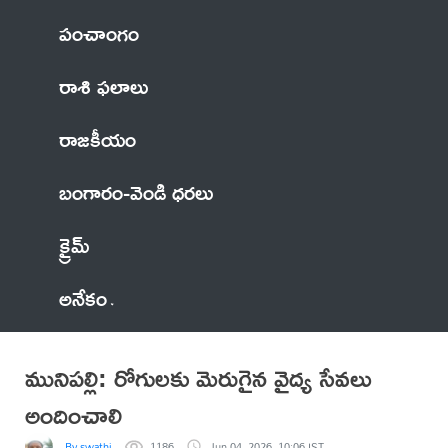
పంచాంగం
రాశి ఫలాలు
రాజకీయం
బంగారం-వెండి ధరలు
క్రైమ్
అనేకం
మునిపల్లి: రోగులకు మెరుగైన వైద్య సేవలు
అందించాలి
By swathi
1186
Jun 04, 2026, 10:06 IST