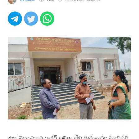
జిల్లా వైద్యాధికారి డాక్టర్ లలితా దేవి గురువారం మునిపల్లి