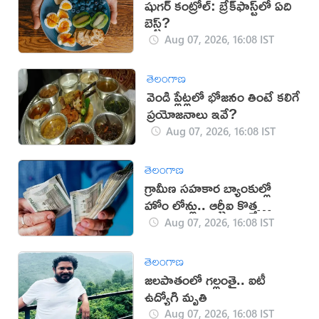
షుగర్ కంట్రోల్: బ్రేక్‌ఫాస్ట్‌లో ఏది
బెస్ట్?
Aug 07, 2026, 16:08 IST
తెలంగాణ
వెండి ప్లేట్లలో భోజనం తింటే కలిగే
ప్రయోజనాలు ఇవే?
Aug 07, 2026, 16:08 IST
తెలంగాణ
గ్రామీణ సహకార బ్యాంకుల్లో
హోం లోన్లు.. ఆర్బీఐ కొత్త
నిబంధనలు
Aug 07, 2026, 16:08 IST
తెలంగాణ
జలపాతంలో గల్లంతై.. ఐటీ
ఉద్యోగి మృతి
Aug 07, 2026, 16:08 IST