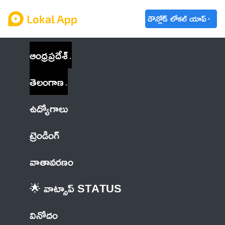
డౌన్లోడ్ లోకల్ యాప్
ఆంధ్రప్రదేశ్
తెలంగాణ
ఉద్యోగాలు
ట్రెండింగ్
వాతావరణం
🌟 వాట్సాప్ STATUS
వినోదం