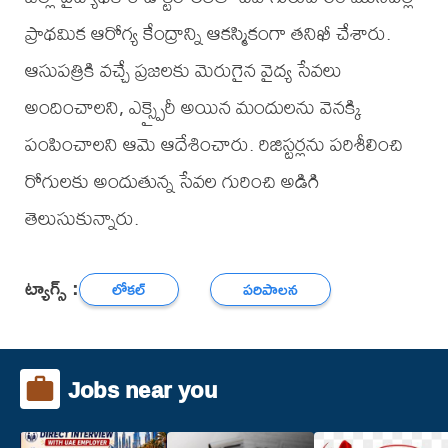
ప్రాథమిక ఆరోగ్య కేంద్రాన్ని ఆకస్మికంగా తనిఖీ చేశారు.
ఆసుపత్రికి వచ్చే ప్రజలకు మెరుగైన వైద్య సేవలు
అందించాలని, ఎక్స్పైరీ అయిన మందులను వెనక్కి
పంపించాలని ఆమె ఆదేశించారు. రిజిస్టర్లను పరిశీలించి
రోగులకు అందుతున్న సేవల గురించి అడిగి
తెలుసుకున్నారు.
ట్యాగ్స్ :
లోకల్
పరిపాలన
Jobs near you