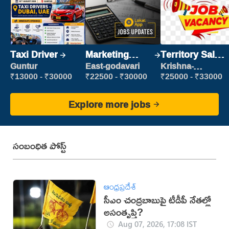
Taxi Driver
Marketing
Territory Sales
Executive
Manager
Guntur
East-godavari
Krishna-
vijayawada
₹13000 - ₹30000
₹22500 - ₹30000
₹25000 - ₹33000
Explore more jobs
సంబంధిత పోస్ట్
ఆంధ్రప్రదేశ్
సీఎం చంద్రబాబుపై టీడీపీ నేతల్లో
అసంతృప్తి?
Aug 07, 2026, 17:08 IST