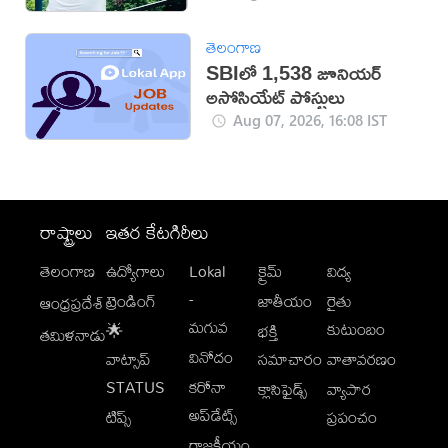
తెలంగాణ
SBIలో 1,538 జూనియర్
అసోసియేట్ పోస్టులు
Aug 07, 2026, 16:08 IST
రాష్ట్రాలు
ఇతర కేటగిరీలు
తెలంగాణ
ఉద్యోగాలు
Lokal
క్రైమ్
విద్య
-
ట్రెండింగ్
జాతీయం
రైతు
ఆంధ్రప్రదేశ్
మగువ
కుటుంబం
🌟
భక్తి
తమిళనాడు
వినోదం
వాట్సాప్
సమాచారం
వాతావరణం
STATUS
కరోనా
క్లాసిఫైడ్స్
వ్యాపార
అప్‌డేట్స్
టిప్స్
ప్రపంచం
రాజకీయం