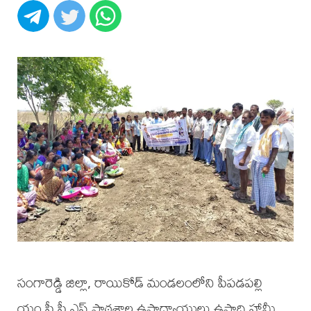
సంగారెడ్డి జిల్లా, రాయికోడ్ మండలంలోని పీపడపల్లి
యం.పీ.పీ.ఎస్ పాఠశాల ఉపాధ్యాయులు ఉపాధి హామీ