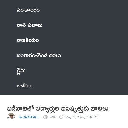
పంచాంగం
రాశి ఫలాలు
రాజకీయం
బంగారం-వెండి ధరలు
క్రైమ్
అనేకం
బడిబాటతో విద్యార్థుల భవిష్యత్తుకు బాటలు
By BABURAO I
694
May 29, 2026, 09:05 IST