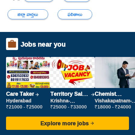
జిల్లా వార్తలు
ఫలితాలు
Jobs near you
Care Taker
Territory Sales
Chemist
Manager
Production
Hyderabad
Krishna-
Vishakapatnam-
vijayawada
new
Executive
₹21000 - ₹25000
₹25000 - ₹33000
₹18000 - ₹24000
Explore more jobs