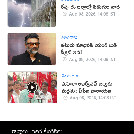
రేపు ఈ జిల్లాల్లో పిడుగుల వాన
Aug 08, 2026, 14:08 IST
తెలంగాణ
నటుడు మాధవన్ యంగ్ లుక్
సీక్రెట్ ఇదే!
Aug 08, 2026, 14:08 IST
తెలంగాణ
మహిళా రిజర్వేషన్ బిల్లుకు
మద్దతు: సీపీఐ నారాయణ
Aug 08, 2026, 14:08 IST
రాష్ట్రాలు
ఇతర కేటగిరీలు