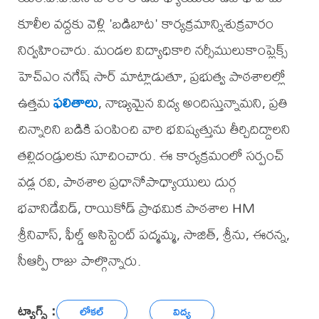
కూలీల వద్దకు వెళ్లి 'బడిబాట' కార్యక్రమాన్నిశుక్రవారం
నిర్వహించారు. మండల విద్యాధికారి నర్సీములుకాంప్లెక్స్
హెచ్‌ఎం నగేష్ సార్ మాట్లాడుతూ, ప్రభుత్వ పాఠశాలల్లో
ఉత్తమ
ఫలితాలు
, నాణ్యమైన విద్య అందిస్తున్నామని, ప్రతి
చిన్నారిని బడికి పంపించి వారి భవిష్యత్తును తీర్చిదిద్దాలని
తల్లిదండ్రులకు సూచించారు. ఈ కార్యక్రమంలో సర్పంచ్
వడ్ల రవి, పాఠశాల ప్రధానోపాధ్యాయులు దుర్గ
భవానిడేవిడ్, రాయికోడ్ ప్రాథమిక పాఠశాల HM
శ్రీనివాస్, ఫీల్డ్ అసిస్టెంట్ పద్మమ్మ, సాజిత్, శ్రీను, ఈరన్న,
సీఆర్పీ రాజు పాల్గొన్నారు.
ట్యాగ్స్ :
లోకల్
విద్య