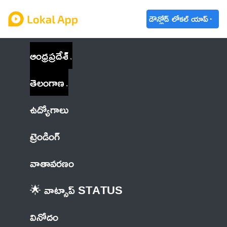
డౌన్లోడ్ లోకల్ యాప్
ఆంధ్రప్రదేశ్
తెలంగాణ
ఉద్యోగాలు
ట్రెండింగ్
వాతావరణం
🌟 వాట్సాప్ STATUS
వినోదం