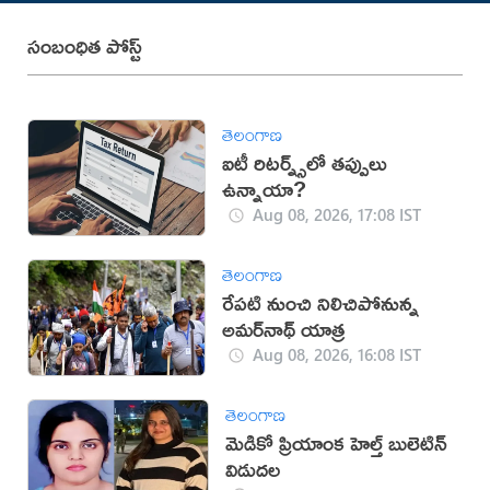
సంబంధిత పోస్ట్
తెలంగాణ
ఐటీ​ రిటర్న్స్​లో తప్పులు
ఉన్నాయా?
Aug 08, 2026, 17:08 IST
తెలంగాణ
రేపటి నుంచి నిలిచిపోనున్న
అమర్‌నాథ్ యాత్ర
Aug 08, 2026, 16:08 IST
తెలంగాణ
మెడికో ప్రియాంక హెల్త్ బులెటిన్
విడుదల