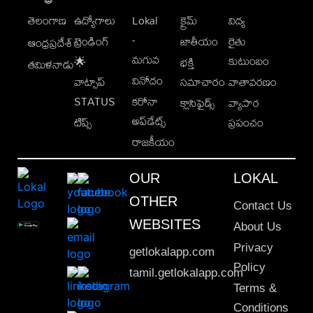
తెలంగాణ
ఉద్యోగాలు
Lokal
క్రైమ్
విద్య
-
ట్రెండింగ్
జాతీయం
రైతు
ఆంధ్రప్రదేశ్
మగువ
కుటుంబం
🌟
భక్తి
తమిళనాడు
వినోదం
వాట్సాప్
సమాచారం
వాతావరణం
STATUS
కరోనా
క్లాసిఫైడ్స్
వ్యాపార
అప్‌డేట్స్
టిప్స్
ప్రపంచం
రాజకీయం
OUR
LOKAL
OTHER
Contact Us
WEBSITES
About Us
Privacy
getlokalapp.com
Policy
tamil.getlokalapp.com
Terms &
Conditions