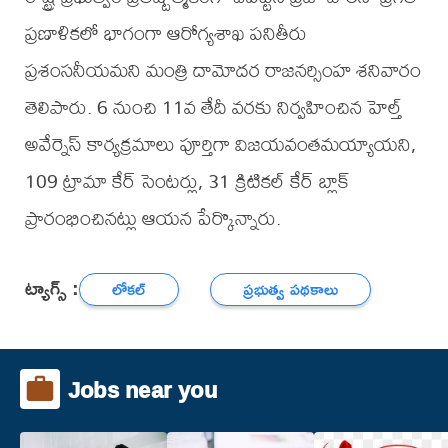
ప్రణాళికలో భాగంగా ఆరోగ్యశాఖ పనితీరు
ప్రశంసనీయమని మంత్రి దామోదర రాజనర్సింహ శనివారం
తెలిపారు. 6 నుంచి 11వ తేదీ వరకు నిర్వహించిన హెల్త్
అవేర్నెస్ కార్యక్రమాలు పూర్తిగా విజయవంతమయ్యాయని,
109 ట్రామా కేర్ సెంటర్లు, 31 క్రిటికల్ కేర్ బ్లాక్
ప్రారంభించినట్లు ఆయన పేర్కొన్నారు.
ట్యాగ్స్ :
లోకల్
ప్రభుత్వ పథకాలు
Jobs near you