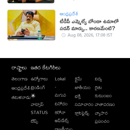
ఆంధ్రప్రదేశ్
టీడీపీ ఎమ్మెల్యే బోండా ఉమాలో
సడన్‌ మార్పు.. కారణమేంటి?
Aug 08, 2026, 17:08 IST
రాష్ట్రాలు
ఇతర కేటగిరీలు
తెలంగాణ
ఉద్యోగాలు
Lokal
క్రైమ్
విద్య
-
ట్రెండింగ్
జాతీయం
రైతు
ఆంధ్రప్రదేశ్
మగువ
కుటుంబం
🌟
భక్తి
తమిళనాడు
వినోదం
వాట్సాప్
సమాచారం
వాతావరణం
STATUS
కరోనా
క్లాసిఫైడ్స్
వ్యాపార
అప్‌డేట్స్
టిప్స్
ప్రపంచం
రాజకీయం