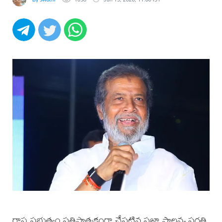
రాష్ట్ర ప్రభుత్వం ప్రతిష్టాత్మకంగా చేపట్టిన ప్రజా పాలన- ప్రగతి