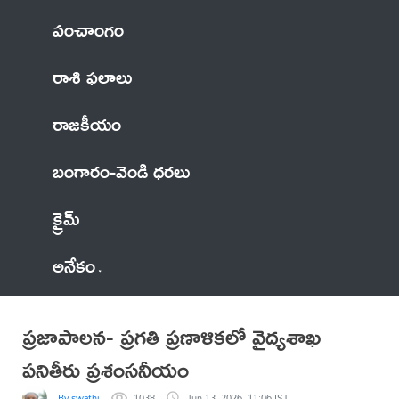
పంచాంగం
రాశి ఫలాలు
రాజకీయం
బంగారం-వెండి ధరలు
క్రైమ్
అనేకం
ప్రజాపాలన- ప్రగతి ప్రణాళికలో వైద్యశాఖ
పనితీరు ప్రశంసనీయం
By swathi
1038
Jun 13, 2026, 11:06 IST