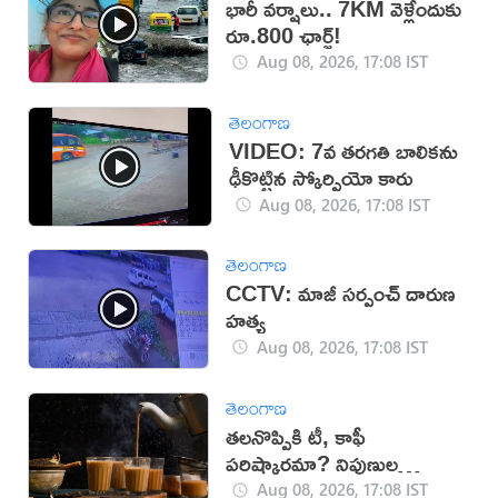
భారీ వర్షాలు.. 7KM వెళ్లేందుకు
రూ.800 ఛార్జ్!
Aug 08, 2026, 17:08 IST
తెలంగాణ
VIDEO: 7వ తరగతి బాలికను
ఢీకొట్టిన స్కోర్పియో కారు
Aug 08, 2026, 17:08 IST
తెలంగాణ
CCTV: మాజీ సర్పంచ్ దారుణ
హత్య
Aug 08, 2026, 17:08 IST
తెలంగాణ
తలనొప్పికి టీ, కాఫీ
పరిష్కారమా? నిపుణుల
సూచనలు ఇవే!
Aug 08, 2026, 17:08 IST