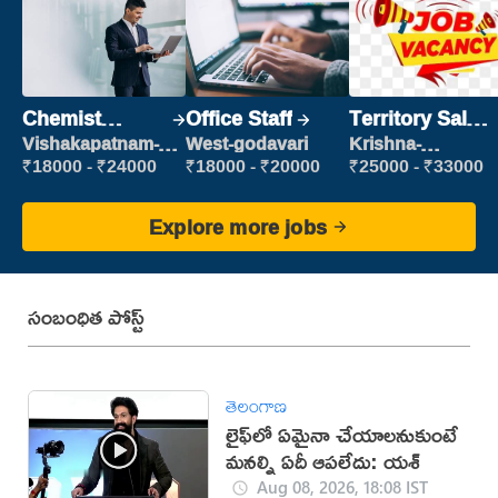
Chemist
Office Staff
Territory Sales
Production
Manager
Vishakapatnam-
West-godavari
Krishna-
new
vijayawada
Executive
₹18000 - ₹24000
₹18000 - ₹20000
₹25000 - ₹33000
Explore more jobs
సంబంధిత పోస్ట్
తెలంగాణ
లైఫ్‌లో ఏమైనా చేయాలనుకుంటే
మనల్ని ఏదీ ఆపలేదు: యశ్
Aug 08, 2026, 18:08 IST