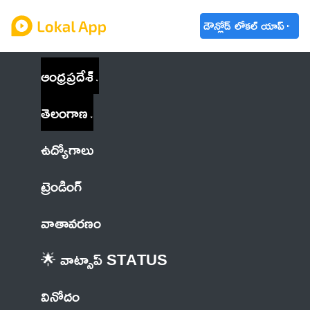
డౌన్లోడ్ లోకల్ యాప్
ఆంధ్రప్రదేశ్
తెలంగాణ
ఉద్యోగాలు
ట్రెండింగ్
వాతావరణం
🌟 వాట్సాప్ STATUS
వినోదం