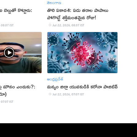
తెలంగాణ
ఐ బెల్టుతో కొట్టారు:
తొలి ఏకాదశి: ఏడు తరాల పాపాలు
పోగొట్టే శక్తిమంతమైన రోజు!
 08:07 IST
Jul 22, 2026, 08:07 IST
ఆంధ్రప్రదేశ్
ీలపై మౌనం ఎందుకు?:
మన్యం జిల్లా యువకుడికి కరోనా పాజిటివ్
డియో)
Jul 22, 2026, 07:07 IST
 07:07 IST