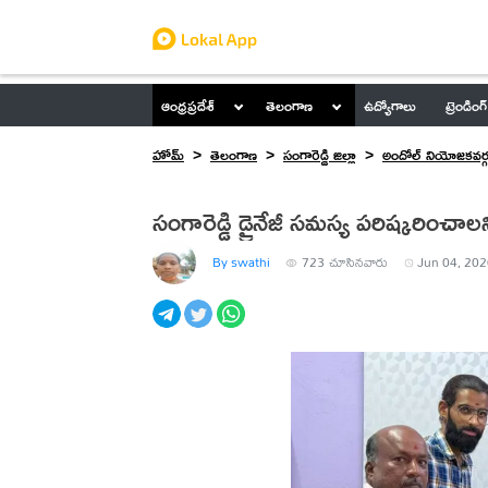
ఆంధ్రప్రదేశ్
తెలంగాణ
ఉద్యోగాలు
ట్రెండింగ్
హోమ్
తెలంగాణ
సంగారెడ్డి జిల్లా
అందోల్ నియోజకవర్
సంగారెడ్డి డ్రైనేజీ సమస్య పరిష్కరించాల
By swathi
723
చూసినవారు
Jun 04, 202