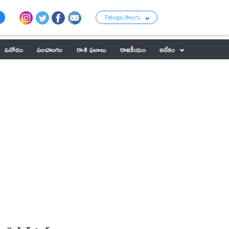
Telugu తెలుగు
వినోదం
పంచాంగం
రాశి ఫలాలు
రాజకీయం
అనేకం