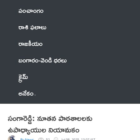
పంచాంగం
రాశి ఫలాలు
రాజకీయం
బంగారం-వెండి ధరలు
క్రైమ్
అనేకం
సంగారెడ్డి: నూతన పాఠశాలలకు
ఉపాధ్యాయుల నియామకం
By News
52
Jul 06, 2025, 13:07 IST