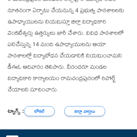
నూతనంగా ఏర్పాటు చేయనున్న 4 ప్రభుత్వ పాఠశాలలకు
ఉపాధ్యాయులను నియమిస్తూ జిల్లా విద్యాధికారి
వెంకటేశ్వర్లు ఉత్తర్వులు జారీ చేశారు. వివిధ పాఠశాలలో
పనిచేస్తున్న 14 మంది ఉపాధ్యాయులను ఆయా
పాఠశాలల్లో విద్యాబోధన చేయడానికి నియమించామని
డీఈఓ ఆదివారం తెలిపారు. వీరందరూ మండల
విద్యాధికారి కార్యాలయం రామచంద్రపురంలో రిపోర్ట్
చేయాలని సూచించారు.
ట్యాగ్స్ :
లోకల్
జిల్లా వార్తలు