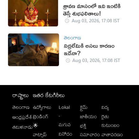
శ్రావణ మాసంలో ఇవి ఇంటికి
తెస్తే శుభఫలితాలు!
Aug 03, 2026, 17:08 IST
తెలంగాణ
నిద్రలేమికి అసలు కారణం
ఇదేనా?
Aug 03, 2026, 17:08 IST
రాష్ట్రాలు
ఇతర కేటగిరీలు
తెలంగాణ
ఉద్యోగాలు
Lokal
క్రైమ్
విద్య
-
ట్రెండింగ్
జాతీయం
రైతు
ఆంధ్రప్రదేశ్
మగువ
కుటుంబం
🌟
భక్తి
తమిళనాడు
వినోదం
వాట్సాప్
సమాచారం
వాతావరణం