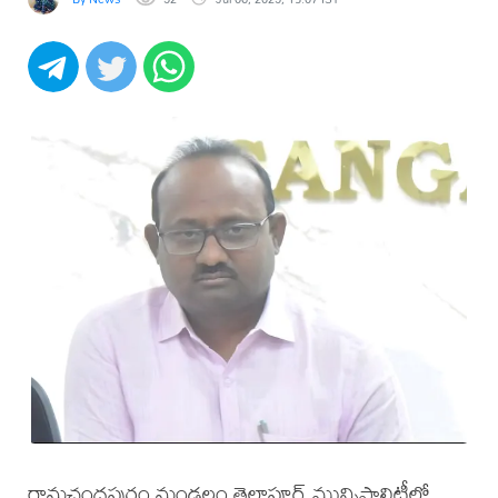
రామచంద్రపురం మండలం తెల్లాపూర్ మున్సిపాలిటీలో