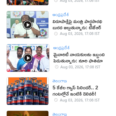
Aug 03, 2026, 17:08 IST
ఆంధ్రప్రదేశ్
విరూపాక్షిపై మంత్రి పార్థసారథి
బురద జల్లుతున్నారు: టీజేఆర్
Aug 03, 2026, 17:08 IST
ఆంధ్రప్రదేశ్
మైనారిటీ నాయకులను ఇబ్బంది
పెడుతున్నారు: నూరి ఫాతిమా
Aug 03, 2026, 17:08 IST
తెలంగాణ
5 కేజీల గ్యాస్ సిలిండర్.. 2
గంటల్లోనే ఇంటికి డెలివరీ!
Aug 03, 2026, 17:08 IST
తెలంగాణ