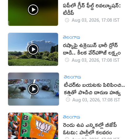
ఏపీలో గ్రీన్ ఫీల్డ్ రివల్యూషన్:
టీడీపీ
Aug 03, 2026, 17:08 IST
తెలంగాణ
రష్యాపై ఉక్రెయిన్ భారీ డ్రోన్
దాడి.. కీలక వేర్‌హౌజ్ లక్ష్యం
Aug 03, 2026, 17:08 IST
తెలంగాణ
టీచర్‌ను బయటకు పిలిపించి..
కత్తితో పొడిచి దారుణ హత్య
Aug 03, 2026, 17:08 IST
తెలంగాణ
రెండు ఉప ఎన్నికల్లో బీజేపీ
ఓటమి: పార్టీలో కలవరం