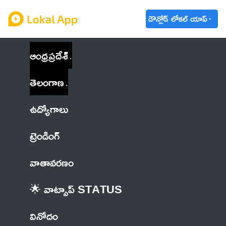
డౌన్లోడ్ లోకల్ యాప్
ఆంధ్రప్రదేశ్
తెలంగాణ
ఉద్యోగాలు
ట్రెండింగ్
వాతావరణం
🌟 వాట్సాప్ STATUS
వినోదం