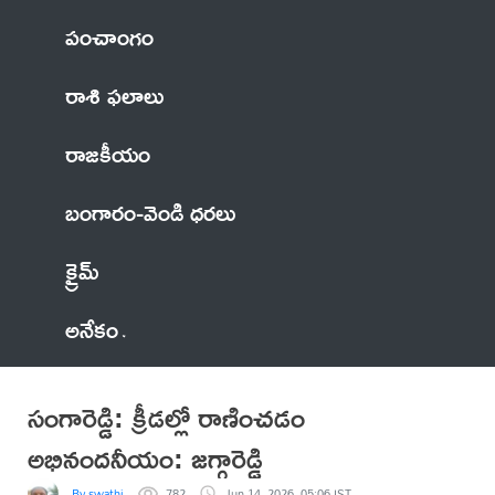
పంచాంగం
రాశి ఫలాలు
రాజకీయం
బంగారం-వెండి ధరలు
క్రైమ్
అనేకం
సంగారెడ్డి: క్రీడల్లో రాణించడం
అభినందనీయం: జగ్గారెడ్డి
By swathi
782
Jun 14, 2026, 05:06 IST