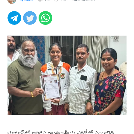
భూటాన్‌లో జరిగిన అంతర్జాతీయ పోటీలో సంగారెడ్డి