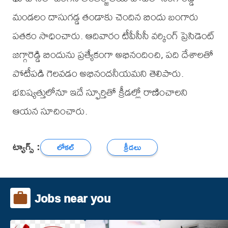
మండలం దాసుగడ్డ తండాకు చెందిన బిందు బంగారు
పతకం సాధించారు. ఆదివారం టీపీసీసీ వర్కింగ్ ప్రెసిడెంట్
జగ్గారెడ్డి బిందును ప్రత్యేకంగా అభినందించి, పది దేశాలతో
పోటీపడి గెలవడం అభినందనీయమని తెలిపారు.
భవిష్యత్తులోనూ ఇదే స్ఫూర్తితో క్రీడల్లో రాణించాలని
ఆయన సూచించారు.
ట్యాగ్స్ :
లోకల్
క్రీడలు
Jobs near you