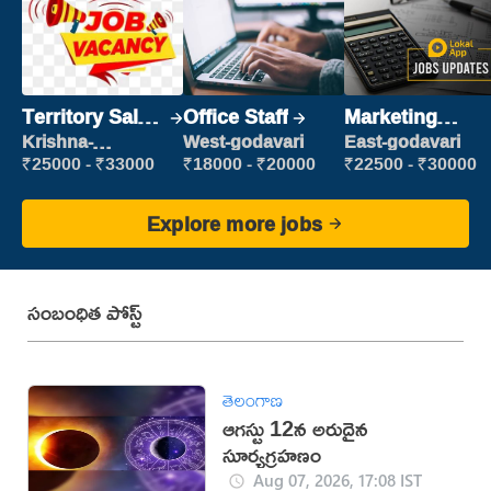
Territory Sales
Office Staff
Marketing
Manager
Executive
Krishna-
West-godavari
East-godavari
vijayawada
₹25000 - ₹33000
₹18000 - ₹20000
₹22500 - ₹30000
Explore more jobs
సంబంధిత పోస్ట్
తెలంగాణ
ఆగస్టు 12న అరుదైన
సూర్యగ్రహణం
Aug 07, 2026, 17:08 IST