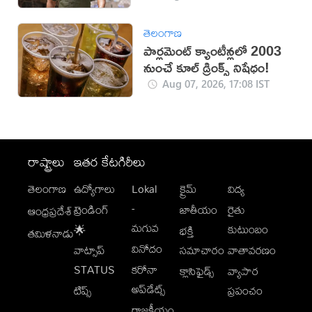
తెలంగాణ
పార్లమెంట్ క్యాంటీన్లలో 2003
నుంచే కూల్ డ్రింక్స్ నిషేధం!
Aug 07, 2026, 17:08 IST
రాష్ట్రాలు
ఇతర కేటగిరీలు
తెలంగాణ
ఉద్యోగాలు
Lokal
క్రైమ్
విద్య
-
ట్రెండింగ్
జాతీయం
రైతు
ఆంధ్రప్రదేశ్
మగువ
కుటుంబం
🌟
భక్తి
తమిళనాడు
వినోదం
వాట్సాప్
సమాచారం
వాతావరణం
STATUS
కరోనా
క్లాసిఫైడ్స్
వ్యాపార
అప్‌డేట్స్
టిప్స్
ప్రపంచం
రాజకీయం