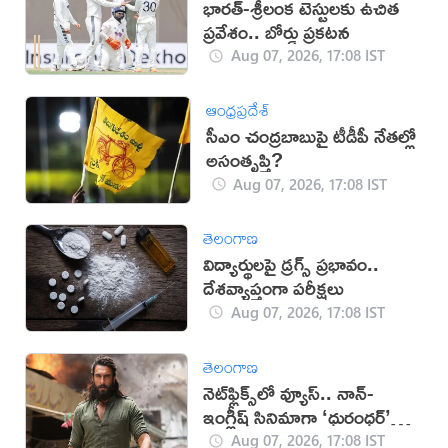
భారత్-శ్రీలంక టెస్టులకు ఉచిత
ప్రవేశం.. బోర్డు ప్రకటన
Aug 07, 2026, 17:08 IST
ఆంధ్రప్రదేశ్
సీఎం చంద్రబాబుపై టీడీపీ నేతల్లో
అసంతృప్తి?
Aug 07, 2026, 17:08 IST
తెలంగాణ
విద్యార్థులపై డ్రగ్స్ ప్రభావం..
దేశవ్యాప్తంగా పరీక్షలు
Aug 07, 2026, 17:08 IST
తెలంగాణ
నెట్‌ఫ్లిక్స్‌లో వ్యూస్.. నాన్-
ఇంగ్లీష్ సినిమాగా ‘ధురంధర్’
రికార్డు
Aug 07, 2026, 17:08 IST