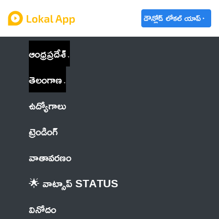
డౌన్లోడ్ లోకల్ యాప్
ఆంధ్రప్రదేశ్
తెలంగాణ
ఉద్యోగాలు
ట్రెండింగ్
వాతావరణం
🌟 వాట్సాప్ STATUS
వినోదం