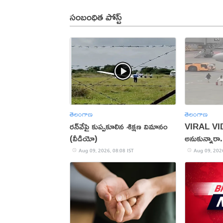
సంబంధిత పోస్ట్
తెలంగాణ
తెలంగాణ
రన్‌వేపై కుప్పకూలిన శిక్షణ విమానం
VIRAL VIDE
(వీడియో)
అనుకున్నారా.
అనుకున్నారా!
Aug 09, 2026, 08:08 IST
Aug 09, 2026