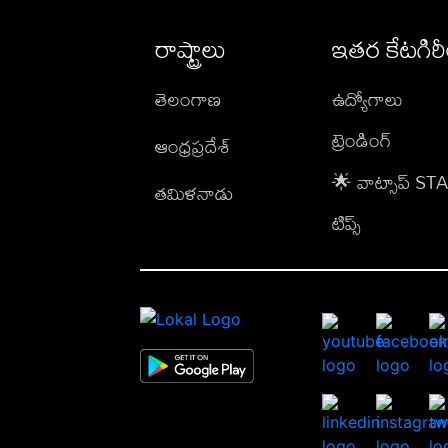
రాష్ట్రాలు
ఇతర కేటగిర
తెలంగాణ
ఉద్యోగాలు
ట్రెండింగ్
ఆంధ్రప్రదేశ్
🌟 వాట్సాప్ S
తమిళనాడు
టిప్స్