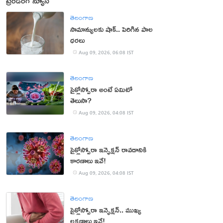
ట్రెండింగ్ న్యూస్
తెలంగాణ
సామాన్యులకు షాక్.. పెరిగిన పాల
ధరలు
Aug 09, 2026, 06:08 IST
తెలంగాణ
సైక్లోస్పోరా అంటే ఏమిటో
తెలుసా?
Aug 09, 2026, 04:08 IST
తెలంగాణ
సైక్లోస్పోరా ఇన్ఫెక్షన్ రావడానికి
కారణాలు ఇవే!
Aug 09, 2026, 04:08 IST
తెలంగాణ
సైక్లోస్పోరా ఇన్ఫెక్షన్.. ముఖ్య
లక్షణాలు ఇవే!