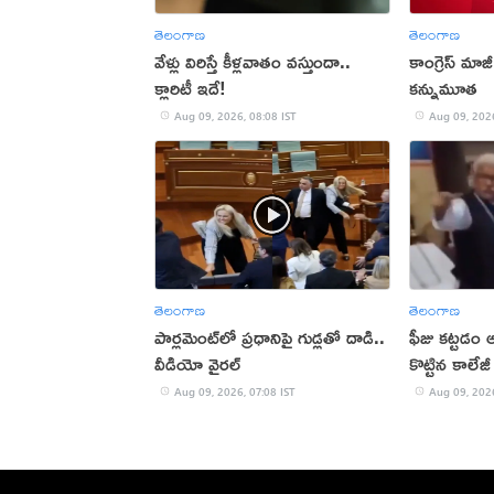
తెలంగాణ
తెలంగాణ
వేళ్లు విరిస్తే కీళ్లవాతం వస్తుందా..
కాంగ్రెస్ మాజీ
క్లారిటీ ఇదే!
కన్నుమూత
Aug 09, 2026, 08:08 IST
Aug 09, 2026
తెలంగాణ
తెలంగాణ
పార్లమెంట్‌లో ప్రధానిపై గుడ్లతో దాడి..
ఫీజు కట్టడం ఆ
వీడియో వైరల్
కొట్టిన కాల
(వీడియో)
Aug 09, 2026, 07:08 IST
Aug 09, 2026