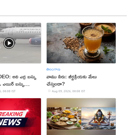
తెలంగాణ
O: అది ఎర్ర బస్సు
వాము నీరు: జీర్ణక్రియకు మేలు
. ఎయిర్ బస్సు
చేస్తుందా?
, 08:08 IST
Aug 09, 2026, 08:08 IST