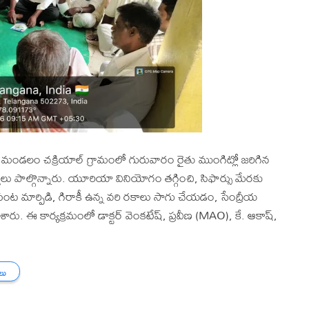
ర్ మండలం చక్రియాల్ గ్రామంలో గురువారం రైతు ముంగిట్లో జరిగిన
్తలు పాల్గొన్నారు. యూరియా వినియోగం తగ్గించి, సిఫార్సు మేరకు
ట మార్పిడి, గిరాకీ ఉన్న వరి రకాలు సాగు చేయడం, సేంద్రీయ
 ఈ కార్యక్రమంలో డాక్టర్ వెంకటేష్, ప్రవీణ (MAO), కే. ఆకాష్,
తలు