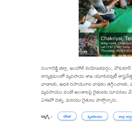
సంగారెడ్డి జిల్లా, అందోల్ నియోజకవర్గం, చౌటకూ
కార్యక్రమంలో వ్యవసాయ శాఖ యూనివర్సిటీ శాస్త్రవేత
వాడాలని, అధిక రసాయనాల వాడకం తగ్గించాలని, పం
వ్యవసాయం వంటి అంశాలపై రైతులకు సూచనలు చేశారు.
ఏఈవో దత్తు, మరియు రైతులు పాల్గొన్నారు.
ట్యాగ్స్ :
లోకల్
వ్యవసాయం
జిల్లా వార్