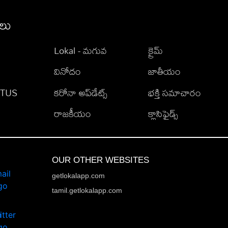
ీలు
Lokal - మగువ
క్రైమ్
వినోదం
జాతీయం
TATUS
కరోనా అప్‌డేట్స్
భక్తి సమాచారం
రాజకీయం
క్లాసిఫైడ్స్
OUR OTHER WEBSITES
getlokalapp.com
tamil.getlokalapp.com