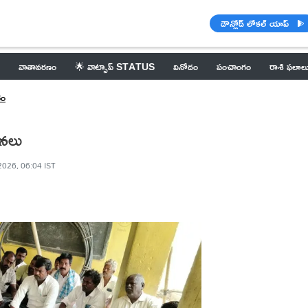
డౌన్లోడ్ లోకల్ యాప్
వాతావరణం
🌟 వాట్సాప్ STATUS
వినోదం
పంచాంగం
రాశి ఫలాల
గం
చనలు
2026, 06:04 IST