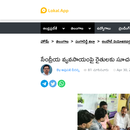
ఆంధ్రప్రదేశ్
తెలంగాణ
ఉద్యోగాలు
ట్రెండింగ్
హోమ్
తెలంగాణ
సంగారెడ్డి జిల్లా
అందోల్ నియోజకవర్
సేంద్రీయ వ్యవసాయంపై రైతులకు సూ
By అవుసలి వీరన్న
81
చూసినవారు
Apr 30, 