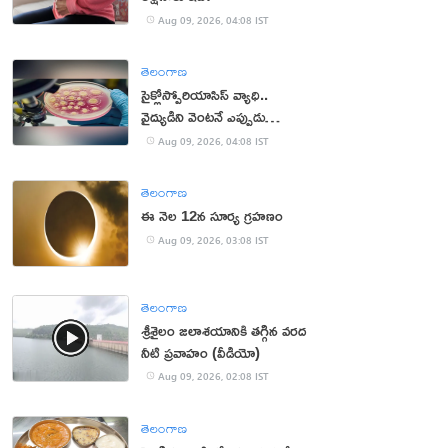
Aug 09, 2026, 04:08 IST
తెలంగాణ
సైక్లోస్పోరియాసిస్ వ్యాధి..
వైద్యుడిని వెంటనే ఎప్పుడు
సంప్రదించాలంటే?
Aug 09, 2026, 04:08 IST
తెలంగాణ
ఈ నెల 12న సూర్య గ్రహణం
Aug 09, 2026, 03:08 IST
తెలంగాణ
శ్రీశైలం జలాశయానికి తగ్గిన వరద
నీటి ప్రవాహం (వీడియో)
Aug 09, 2026, 02:08 IST
తెలంగాణ