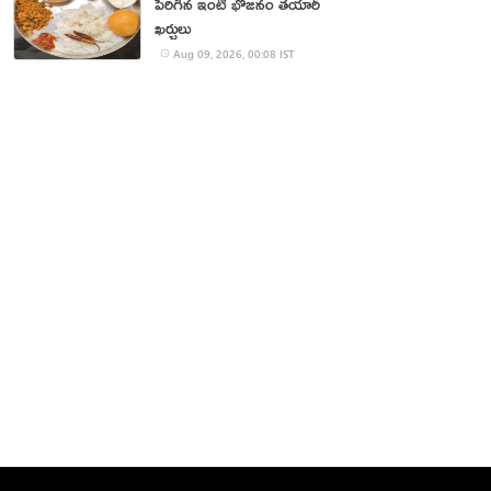
పెరిగిన ఇంటి భోజనం తయారీ
ఖర్చులు
Aug 09, 2026, 00:08 IST