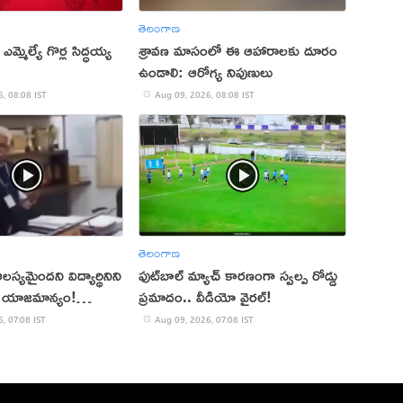
తెలంగాణ
 ఎమ్మెల్యే గొర్ల సిద్ధయ్య
శ్రావణ మాసంలో ఈ ఆహారాలకు దూరం
ఉండాలి: ఆరోగ్య నిపుణులు
, 08:08 IST
Aug 09, 2026, 08:08 IST
తెలంగాణ
లస్యమైందని విద్యార్థినిని
ఫుట్‌బాల్ మ్యాచ్‌ కారణంగా స్వల్ప రోడ్డు
ేజీ యాజమాన్యం!
ప్రమాదం.. వీడియో వైరల్!
, 07:08 IST
Aug 09, 2026, 07:08 IST