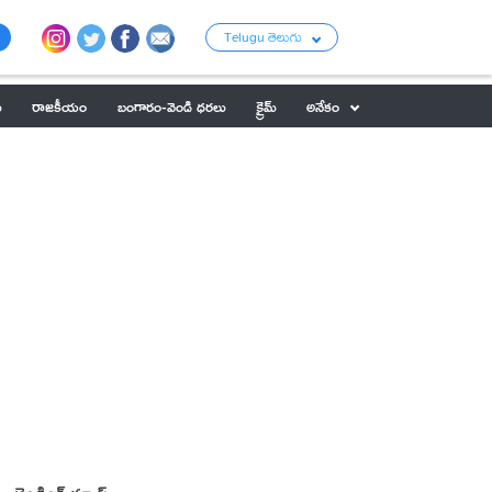
Telugu తెలుగు
ు
రాజకీయం
బంగారం-వెండి ధరలు
క్రైమ్
అనేకం