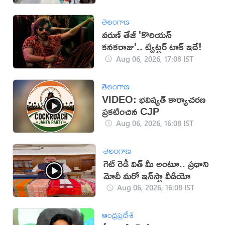
తెలంగాణ
వరుణ్ తేజ్ 'కొరియన్
కనకరాజు'.. ట్విట్టర్ టాక్ ఇదే!
Aug 06, 2026, 17:08 IST
తెలంగాణ
VIDEO: భవిష్యత్ కార్యాచరణ
ప్రకటించిన CJP
Aug 06, 2026, 16:08 IST
తెలంగాణ
గెట్ రెడీ విత్ మీ అంటూ.. ప్రధాని
మోదీ మరో ఇన్‌స్టా వీడియో
Aug 06, 2026, 16:08 IST
ఆంధ్రప్రదేశ్