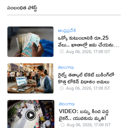
సంబంధిత పోస్ట్
ఆంధ్రప్రదేశ్
ఒక్కో కుటుంబానికి రూ.25
వేలు.. ఖాతాల్లో జ‌మ చేయ‌నున్న
ప్ర‌భుత్వం..!
Aug 06, 2026, 17:08 IST
తెలంగాణ
రైల్వే తత్కాల్ టికెట్ బుకింగ్‌లో
కొత్త టోకెన్ విధానం అమలు
Aug 06, 2026, 17:08 IST
తెలంగాణ
VIDEO: బస్సు కింద పడ్డ
బైకర్.. యువకుడు మృతి!
Aug 06, 2026, 17:08 IST