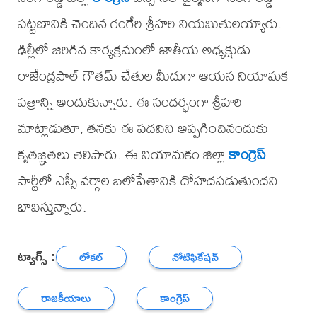
పట్టణానికి చెందిన గంగేరి శ్రీహరి నియమితులయ్యారు.
ఢిల్లీలో జరిగిన కార్యక్రమంలో జాతీయ అధ్యక్షుడు
రాజేంద్రపాల్ గౌతమ్ చేతుల మీదుగా ఆయన నియామక
పత్రాన్ని అందుకున్నారు. ఈ సందర్భంగా శ్రీహరి
మాట్లాడుతూ, తనకు ఈ పదవిని అప్పగించినందుకు
కృతజ్ఞతలు తెలిపారు. ఈ నియామకం జిల్లా
కాంగ్రెస్
పార్టీలో ఎస్సీ వర్గాల బలోపేతానికి దోహదపడుతుందని
భావిస్తున్నారు.
ట్యాగ్స్ :
లోకల్
నోటిఫికేషన్
రాజకీయాలు
కాంగ్రెస్