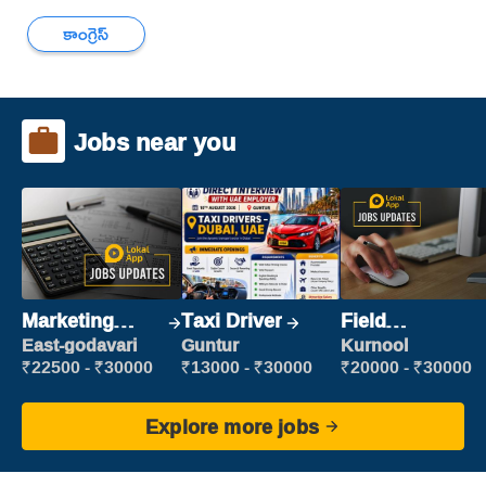
కాంగ్రెస్
Jobs near you
Marketing
Taxi Driver
Field
Executive
Marketing
East-godavari
Guntur
Kurnool
Executive
₹22500 - ₹30000
₹13000 - ₹30000
₹20000 - ₹30000
Explore more jobs