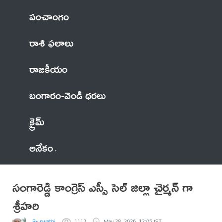
పంచాంగం
రాశి ఫలాలు
రాజకీయం
బంగారం-వెండి ధరలు
క్రైమ్
అనేకం
సంగారెడ్డి కాంగ్రెస్ ఎస్సీ సెల్ జిల్లా చైర్మన్ గా
శ్రీహరి
By swathi
1112
May 28, 2026, 12:05 IST