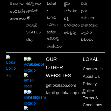
తెలంగాణ
ఉద్యోగాలు
Lokal
క్రైమ్
విద్య
-
ట్రెండింగ్
జాతీయం
రైతు
ఆంధ్రప్రదేశ్
మగువ
కుటుంబం
🌟
భక్తి
తమిళనాడు
వినోదం
వాట్సాప్
సమాచారం
వాతావరణం
STATUS
కరోనా
క్లాసిఫైడ్స్
వ్యాపార
అప్‌డేట్స్
టిప్స్
ప్రపంచం
రాజకీయం
OUR
LOKAL
OTHER
Contact Us
WEBSITES
About Us
Privacy
getlokalapp.com
Policy
tamil.getlokalapp.com
Terms &
Conditions