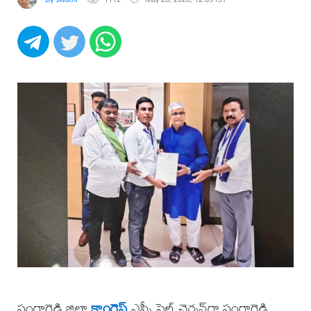
సంగారెడ్డి జిల్లా
కాంగ్రెస్
ఎస్సీ సెల్ చైర్మన్‌గా సంగారెడ్డి