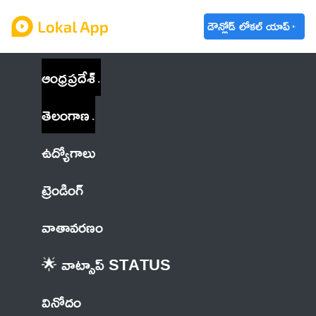
డౌన్లోడ్ లోకల్ యాప్
ఆంధ్రప్రదేశ్
తెలంగాణ
ఉద్యోగాలు
ట్రెండింగ్
వాతావరణం
🌟 వాట్సాప్ STATUS
వినోదం