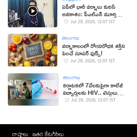
ఏపీలో భారీ వర్షాలు కురిసే
అవకాశం: పీఎల్‌ఎన్ మూర్తి
(వీడియో)
Jul 28, 2026, 12:07 IST
తెలంగాణ
వర్షాకాలంలో రోగనిరోధక శక్తిని
పెంచే సూపర్ ఫుడ్స్!
Jul 28, 2026, 12:07 IST
తెలంగాణ
కర్ణాటకలో 7వేలకుపైగా కాలేజీ
విద్యార్థులకు HIV.. టెస్టులు
తప్పనిసరి
Jul 28, 2026, 12:07 IST
రాష్ట్రాలు
ఇతర కేటగిరీలు