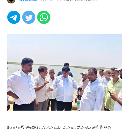
సింగూర్ ప్రాజెక్టు మరమ్మత్తు పనుల నేపథ్యంలో నీటిని