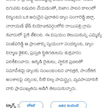
దిగువకు విడుదల చేయడంతో, నిజాం పాలన కాలంలో
నిర్మించిన ఒక అరుదైన పురాతన డ్యాం సంగారెడ్డి జిల్లా,
నారాయణ్ ఖేడ్ నియోజకవర్గంలోని రాయిపల్లి గ్రామ
శివారులో పైకి తేలింది. ఈ విషయం తెలుసుకున్న ఎమ్మెల్యే
సంజీవరెడ్డి ఆ ప్రాంతాన్ని స్వయంగా సందర్శించి, డ్యాం
నిర్మాణ శైలిని, ప్రస్తుత స్థితిగతులను శుక్రవారం
పరిశీలించారు. అక్కడి రైతులు, స్థానిక ప్రజలతో
సమావేశమై డ్యాంకు సంబంధించిన చారిత్రక, సాంకేతిక
అంశాలపై చర్చించి, నీటి నిల్వ సామర్థ్యం, వ్యవసాయానికి
దాని ప్రాముఖ్యతను అడిగి తెలుసుకున్నారు.
ట్యాగ్స్ :
లోకల్
ఇతర కంటెంట్