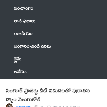
పంచాంగం
రాశి ఫలాలు
రాజకీయం
బంగారం-వెండి ధరలు
క్రైమ్
అనేకం
సింగూర్ ప్రాజెక్టు నీటి విడుదలతో పురాతన
డ్యాం వెలుగులోకి
By Prashanth
780
May 29, 2026, 11:05 IST