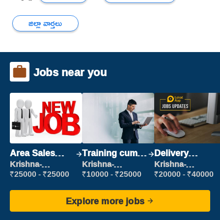
జిల్లా వార్తలు
Jobs near you
Area Sales
Training cum
Delivery
Manager (Field
Placement
Executive
Krishna-
Krishna-
Krishna-
vijayawada
vijayawada
vijayawada
Sales)
₹25000 - ₹25000
₹10000 - ₹25000
₹20000 - ₹40000
Explore more jobs