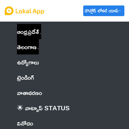
డౌన్లోడ్ లోకల్ యాప్
ఆంధ్రప్రదేశ్
తెలంగాణ
ఉద్యోగాలు
ట్రెండింగ్
వాతావరణం
🌟 వాట్సాప్ STATUS
వినోదం