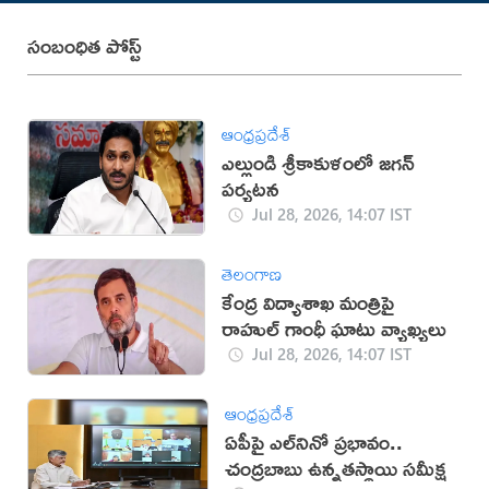
సంబంధిత పోస్ట్
ఆంధ్రప్రదేశ్
ఎల్లుండి శ్రీకాకుళంలో జగన్
పర్యటన
Jul 28, 2026, 14:07 IST
తెలంగాణ
కేంద్ర విద్యాశాఖ మంత్రిపై
రాహుల్ గాంధీ ఘాటు వ్యాఖ్యలు
Jul 28, 2026, 14:07 IST
ఆంధ్రప్రదేశ్
ఏపీపై ఎల్‌నినో ప్రభావం..
చంద్రబాబు ఉన్నతస్థాయి సమీక్ష