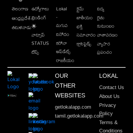
తెలంగాణ
ఉద్యోగాలు
Lokal
క్రైమ్
విద్య
-
ట్రెండింగ్
జాతీయం
రైతు
ఆంధ్రప్రదేశ్
మగువ
కుటుంబం
🌟
భక్తి
తమిళనాడు
వినోదం
వాట్సాప్
సమాచారం
వాతావరణం
STATUS
కరోనా
క్లాసిఫైడ్స్
వ్యాపార
అప్‌డేట్స్
టిప్స్
ప్రపంచం
రాజకీయం
OUR
LOKAL
OTHER
Contact Us
WEBSITES
About Us
Privacy
getlokalapp.com
Policy
tamil.getlokalapp.com
Terms &
Conditions