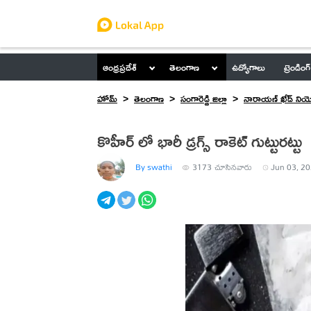
ఆంధ్రప్రదేశ్
తెలంగాణ
ఉద్యోగాలు
ట్రెండింగ్
హోమ్
తెలంగాణ
సంగారెడ్డి జిల్లా
నారాయణ్ ఖేడ్ నియ
కొహీర్ లో భారీ డ్రగ్స్ రాకెట్ గుట్టురట్టు
By swathi
3173
చూసినవారు
Jun 03, 20