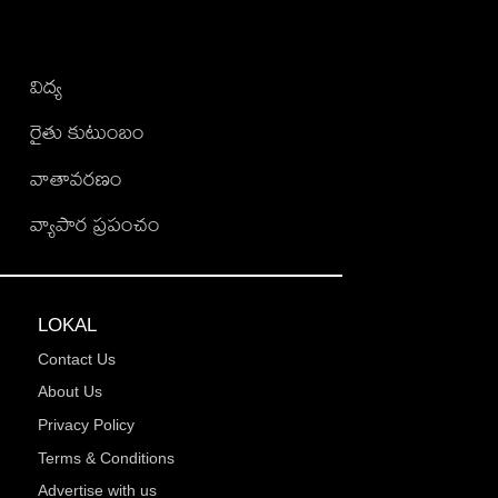
విద్య
రైతు కుటుంబం
వాతావరణం
వ్యాపార ప్రపంచం
LOKAL
Contact Us
About Us
Privacy Policy
Terms & Conditions
Advertise with us