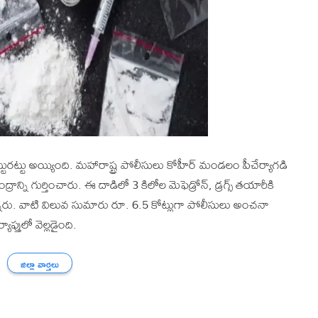
ుట్టురట్టు అయ్యింది. మహారాష్ట్ర పోలీసులు కోహీర్ మండలం పీచేర్యాగడి
్రాన్ని గుర్తించారు. ఈ దాడిలో 3 కిలోల మెఫెడ్రోన్, డ్రగ్స్ తయారీకి
నారు. వాటి విలువ సుమారు రూ. 6.5 కోట్లుగా పోలీసులు అంచనా
ాప్తులో వెల్లడైంది.
జిల్లా వార్తలు