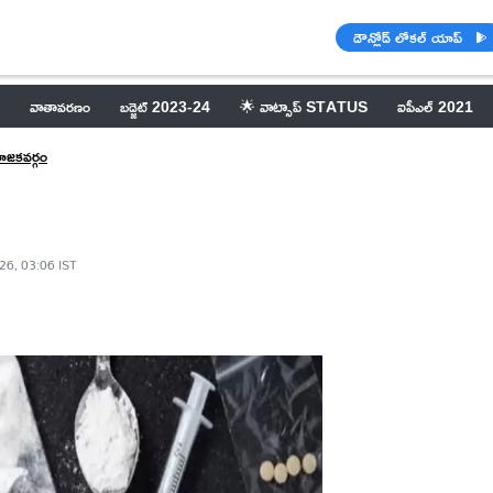
డౌన్లోడ్ లోకల్ యాప్
వాతావరణం
బడ్జెట్ 2023-24
🌟 వాట్సాప్ STATUS
ఐపీఎల్ 2021
ోజకవర్గం
26, 03:06 IST