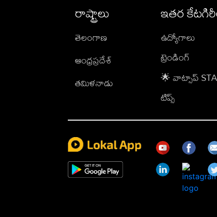
రాష్ట్రాలు
ఇతర కేటగిర
తెలంగాణ
ఉద్యోగాలు
ట్రెండింగ్
ఆంధ్రప్రదేశ్
🌟 వాట్సాప్ S
తమిళనాడు
టిప్స్