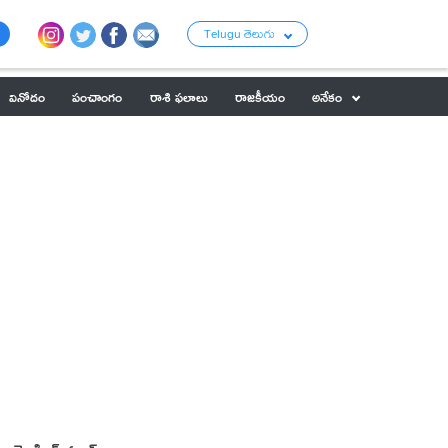
Telugu తెలుగు
వినోదం
పంచాంగం
రాశి ఫలాలు
రాజకీయం
అనేకం