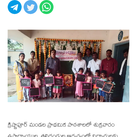
క్రిష్ణాపూర్ మండల ప్రాథమిక పాఠశాలలో శుక్రవారం
ఉపాధ్యాయుల, తల్లిదండ్రుల ఆధ్వర్యంలో విద్యార్థులకు