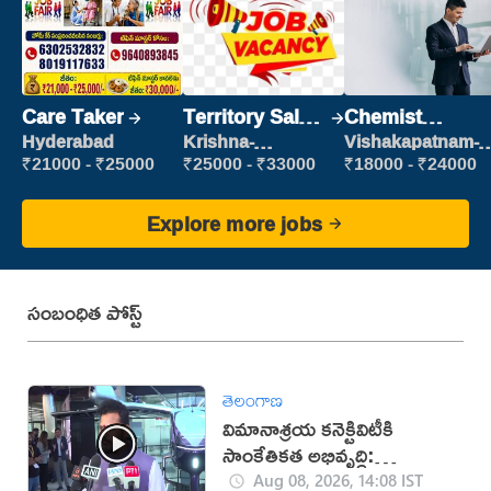
Care Taker
Territory Sales
Chemist
Manager
Production
Hyderabad
Krishna-
Vishakapatnam-
vijayawada
new
Executive
₹21000 - ₹25000
₹25000 - ₹33000
₹18000 - ₹24000
Explore more jobs
సంబంధిత పోస్ట్
తెలంగాణ
విమానాశ్రయ కనెక్టివిటీకి
సాంకేతికత అభివృద్ధి:
రామ్మోహన్ నాయుడు
Aug 08, 2026, 14:08 IST