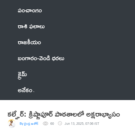
పంచాంగం
రాశి ఫలాలు
రాజకీయం
బంగారం-వెండి ధరలు
క్రైమ్
అనేకం
కల్హేర్: క్రిష్ణాపూర్ పాఠశాలలో అక్షరాభ్యాసం
By బైండ్ల అశోక్
60
Jun 13, 2025, 07:06 IST