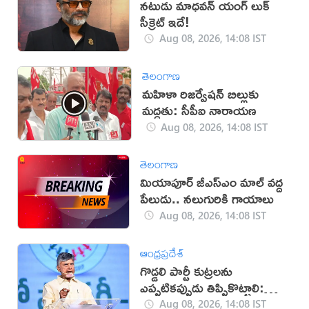
నటుడు మాధవన్ యంగ్ లుక్
సీక్రెట్ ఇదే!
Aug 08, 2026, 14:08 IST
తెలంగాణ
మహిళా రిజర్వేషన్ బిల్లుకు
మద్దతు: సీపీఐ నారాయణ
Aug 08, 2026, 14:08 IST
తెలంగాణ
మియాపూర్‌ జీఎస్‌ఎం మాల్‌ వద్ద
పేలుడు.. నలుగురికి గాయాలు
Aug 08, 2026, 14:08 IST
ఆంధ్రప్రదేశ్
గొడ్డలి పార్టీ కుట్రలను
ఎప్పటికప్పుడు తిప్పికొట్టాలి:
చంద్రబాబు
Aug 08, 2026, 14:08 IST