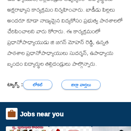
అక్షరాభ్యాస కార్యక్రమం నిర్వహించారు. బాడీడు పిల్లలు
అందరూ కూడా నాణ్యమైన విద్యకోసం ప్రభుత్వ పాఠశాలలో
చేరిపించాలని వారు కోరారు. ఈ కార్యక్రమంలో
ప్రధానోపాధ్యాయుడు జి జగన్ మోహన్ రెడ్డి, ఉన్నత
పాఠశాల ప్రధానోపాధ్యాయులు సుదర్శన్, ఉపాధ్యాయ
బృందం విద్యార్థుల తల్లిదండ్రులు పాల్గొన్నారు.
ట్యాగ్స్ :
లోకల్
జిల్లా వార్తలు
Jobs near you