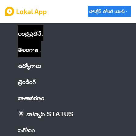
డౌన్లోడ్ లోకల్ యాప్
ఆంధ్రప్రదేశ్
తెలంగాణ
ఉద్యోగాలు
ట్రెండింగ్
వాతావరణం
🌟 వాట్సాప్ STATUS
వినోదం