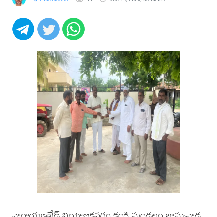
నారాయణఖేడ్ నియోజకవర్గం కంగ్టి మండలం బాన్సువాడ