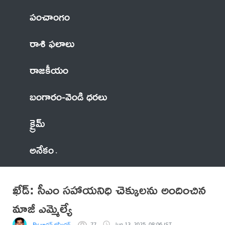
పంచాంగం
రాశి ఫలాలు
రాజకీయం
బంగారం-వెండి ధరలు
క్రైమ్
అనేకం
ఖేడ్: సీఎం సహాయనిధి చెక్కులను అందించిన
మాజీ ఎమ్మెల్యే
By జాదవ్ రవీందర్
77
Jun 13, 2025, 08:06 IST