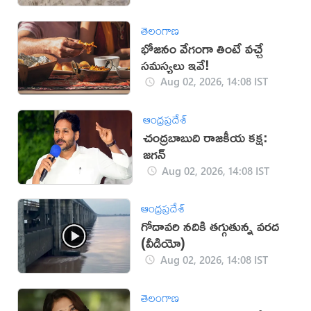
తెలంగాణ
భోజనం వేగంగా తింటే వచ్చే
సమస్యలు ఇవే!
Aug 02, 2026, 14:08 IST
ఆంధ్రప్రదేశ్
చంద్రబాబుది రాజకీయ కక్ష:
జగన్
Aug 02, 2026, 14:08 IST
ఆంధ్రప్రదేశ్
గోదావరి నదికి తగ్గుతున్న వరద
(వీడియో)
Aug 02, 2026, 14:08 IST
తెలంగాణ