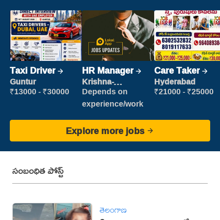
Taxi Driver
HR Manager
Care Taker
Guntur
Krishna-
Hyderabad
vijayawada
₹13000 - ₹30000
Depends on
₹21000 - ₹25000
experience/work
Explore more jobs
సంబంధిత పోస్ట్
తెలంగాణ