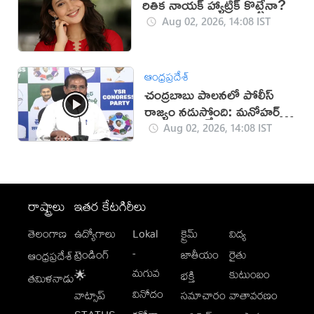
రితిక నాయక్ హ్యాట్రిక్ కొట్టేనా?
Aug 02, 2026, 14:08 IST
ఆంధ్రప్రదేశ్
చంద్రబాబు పాలనలో పోలీస్
రాజ్యం నడుస్తోంది: మనోహర్
రెడ్డి
Aug 02, 2026, 14:08 IST
రాష్ట్రాలు
ఇతర కేటగిరీలు
తెలంగాణ
ఉద్యోగాలు
Lokal
క్రైమ్
విద్య
-
ట్రెండింగ్
జాతీయం
రైతు
ఆంధ్రప్రదేశ్
మగువ
కుటుంబం
🌟
భక్తి
తమిళనాడు
వినోదం
వాట్సాప్
సమాచారం
వాతావరణం