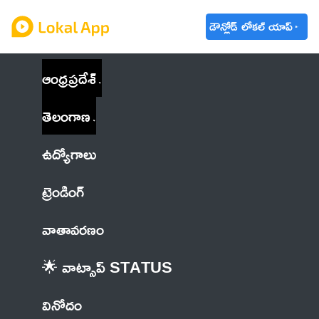
డౌన్లోడ్ లోకల్ యాప్
ఆంధ్రప్రదేశ్
తెలంగాణ
ఉద్యోగాలు
ట్రెండింగ్
వాతావరణం
🌟 వాట్సాప్ STATUS
వినోదం