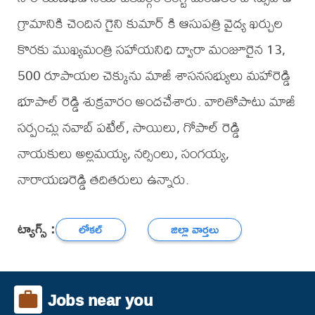
గ్రామానికి చెందిన గైని కుమార్ కి ఆసుపత్రి వైద్య ఖర్చుల
కొరకు ముఖ్యమంత్రి సహాయనిధి ద్వారా మంజూరైన 13,
500 రూపాయల చెక్కును మాజీ శాసనసభ్యులు మహారెడ్డి
భూపాల్ రెడ్డి శుక్రవారం అందచేశారు. వారితోపాటు మాజీ
సర్పంచ్లు నవాబ్ పటేల్, సాయిలు, గోపాల్ రెడ్డి
నాయకులు అల్లమయ్య, నర్సింలు, సంగయ్య,
నారాయణరెడ్డి తదితరులు ఉన్నారు.
ట్యాగ్స్ :
లోకల్
జిల్లా వార్తలు
Jobs near you