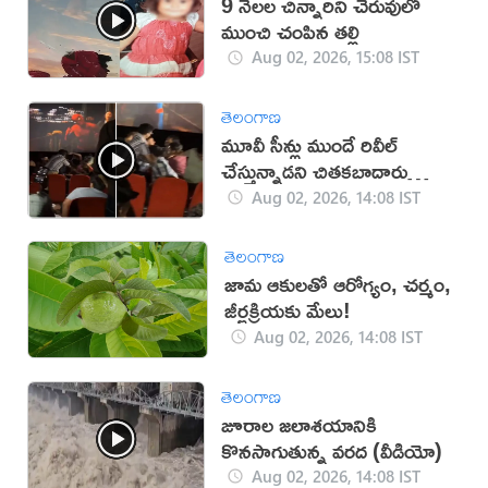
9 నెలల చిన్నారిని చెరువులో
ముంచి చంపిన తల్లి
Aug 02, 2026, 15:08 IST
తెలంగాణ
మూవీ సీన్లు ముందే రివీల్
చేస్తున్నాడని చితకబాదారు
(వీడియో)
Aug 02, 2026, 14:08 IST
తెలంగాణ
జామ ఆకులతో ఆరోగ్యం, చర్మం,
జీర్ణక్రియకు మేలు!
Aug 02, 2026, 14:08 IST
తెలంగాణ
జూరాల జలాశయానికి
కొనసాగుతున్న వరద (వీడియో)
Aug 02, 2026, 14:08 IST