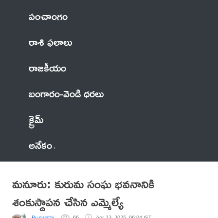
పంచాంగం
రాశి ఫలాలు
రాజకీయం
బంగారం-వెండి ధరలు
క్రైమ్
అనేకం
మనూరు: కురుమ సంఘ భవనానికి
శంకుస్థాపన చేసిన ఎమ్మెల్యే
By swathi
66
Apr 13, 2025, 06:04 IST