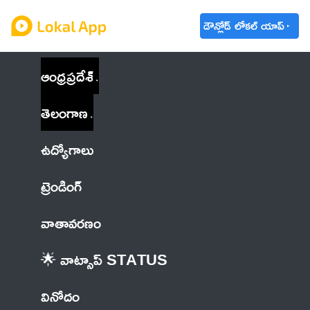
డౌన్లోడ్ లోకల్ యాప్
ఆంధ్రప్రదేశ్
తెలంగాణ
ఉద్యోగాలు
ట్రెండింగ్
వాతావరణం
🌟 వాట్సాప్ STATUS
వినోదం