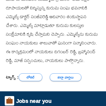
రూపాయలతో నిర్మిస్తున్న కురుమ సంఘ భవనానికి
ఎమ్మెల్యే డాక్టర్ సంజీవరెడ్డి ఆదివారం శంకుస్థాపన
చేశారు. ఎమ్మెల్యే మాట్లాడుతూ కురుమ కులస్తుల
సంక్షేమానికి కృషి చేస్తామని చెప్పారు. ఎమ్మెల్యేను కురుమ
సంఘం నాయకులు శాలువాతో ఘనంగా సన్మానించారు.
ఈ కార్యక్రమంలో నాయకులు దిగంబర్ రెడ్డి, బ్రహ్మానంద్
రెడ్డి, మాజీ సర్పంచులు, నాయకులు పాల్గొన్నారు.
ట్యాగ్స్ :
లోకల్
జిల్లా వార్తలు
Jobs near you