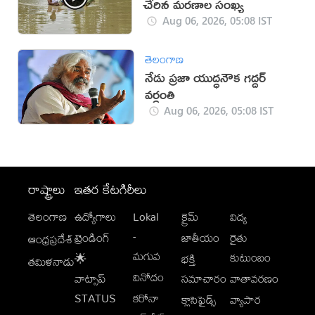
చేరిన మ‌ర‌ణాల సంఖ్య‌
Aug 06, 2026, 05:08 IST
తెలంగాణ
నేడు ప్రజా యుద్ధనౌక గద్దర్
వర్ధంతి
Aug 06, 2026, 05:08 IST
రాష్ట్రాలు
ఇతర కేటగిరీలు
తెలంగాణ
ఉద్యోగాలు
Lokal
క్రైమ్
విద్య
-
ట్రెండింగ్
జాతీయం
రైతు
ఆంధ్రప్రదేశ్
మగువ
కుటుంబం
🌟
భక్తి
తమిళనాడు
వినోదం
వాట్సాప్
సమాచారం
వాతావరణం
STATUS
కరోనా
క్లాసిఫైడ్స్
వ్యాపార