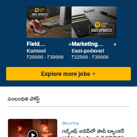
Field
Marketing
Marketing
Executive
Kurnool
East-godavari
Executive
₹20000 - ₹30000
₹22500 - ₹30000
Explore more jobs
సంబంధిత పోస్ట్
తెలంగాణ
గల్ఫ్‌ఆఫ్‌ అడెన్‌లో సౌదీ ట్యాంకర్‌