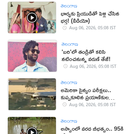
తెలంగాణ
భార్యకు ప్రియుడితో పెళ్లి చేసిన
భర్త! (వీడియో)
Aug 06, 2026, 05:08 IST
తెలంగాణ
'బరి'లో తండ్రితో కలిసి
నటించనున్న వరుణ్ తేజ్!
Aug 06, 2026, 05:08 IST
తెలంగాణ
అమెరికా సైన్యం పరీక్షలు..
కుప్పకూలిన ప్రయాణికుల
విమానం
Aug 06, 2026, 05:08 IST
తెలంగాణ
అస్సాంలో వ‌ర‌ద బీభ‌త్సం.. 95కి