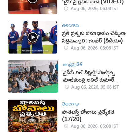
‘డైసీ’పై క్షిపణి దాడి (VIDEO)
Aug 06, 2026, 06:08 IST
తెలంగాణ
ప్రతీ ప్రశ్నకు సమాధానం చెప్పేలా
సిద్ధమవ్వాలి: గంభీర్ (వీడియో)
Aug 06, 2026, 06:08 IST
ఆంధ్రప్రదేశ్
వైసీపీ రిలే దీక్షల్లో పాల్గొన్న
మాజీమంత్రి అనిల్ కుమార్
యాదవ్
Aug 06, 2026, 05:08 IST
తెలంగాణ
పాతబస్తీ బోనాలు ప్రత్యేకత
(17/20)
Aug 06, 2026, 05:08 IST