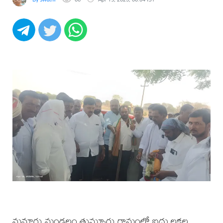
మనూరు మండలం తుమ్మూరు గ్రామంలో ఐదు లక్షల