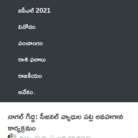
ఐపీఎల్ 2021
వినోదం
పంచాంగం
రాశి ఫలాలు
రాజకీయం
అనేకం
నాగల్ గిద్ద: సీజనల్‌ వ్యాధుల పట్ల అవహగాన
కార్యక్రమం
By సిద్దు
60
Jul 05, 2025, 00:07 IST