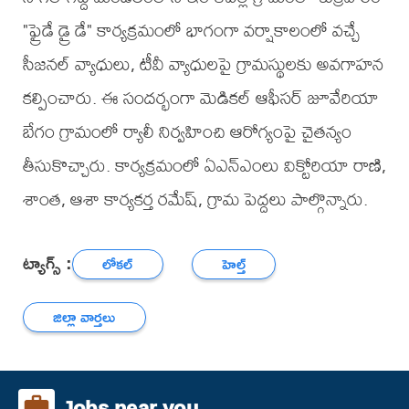
"ఫ్రైడే డ్రై డే" కార్యక్రమంలో భాగంగా వర్షాకాలంలో వచ్చే
సీజనల్ వ్యాధులు, టీవీ వ్యాధులపై గ్రామస్థులకు అవగాహన
కల్పించారు. ఈ సందర్భంగా మెడికల్ ఆఫీసర్ జూవేరియా
బేగం గ్రామంలో ర్యాలీ నిర్వహించి ఆరోగ్యంపై చైతన్యం
తీసుకొచ్చారు. కార్యక్రమంలో ఏఎన్ఎంలు విక్టోరియా రాణి,
శాంత, ఆశా కార్యకర్త రమేష్, గ్రామ పెద్దలు పాల్గొన్నారు.
ట్యాగ్స్ :
లోకల్
హెల్త్
జిల్లా వార్తలు
Jobs near you