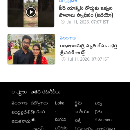
ఆంధ్రప్రదేశ్
సీడ్ యాక్సిస్ రోడ్డుకు ఇవ్వని
పొలాలు స్వాధీనం (వీడియో)
Jul 11, 2026, 07:07 IST
తెలంగాణ
రాధాగాయత్రి మృతి కేసు.. భర్త
శ్రీచరణ్ అరెస్ట్
Jul 11, 2026, 07:07 IST
రాష్ట్రాలు
ఇతర కేటగిరీలు
తెలంగాణ
ఉద్యోగాలు
Lokal
క్రైమ్
విద్య
-
ట్రెండింగ్
జాతీయం
రైతు
ఆంధ్రప్రదేశ్
మగువ
కుటుంబం
🌟
భక్తి
తమిళనాడు
వినోదం
వాట్సాప్
సమాచారం
వాతావరణం