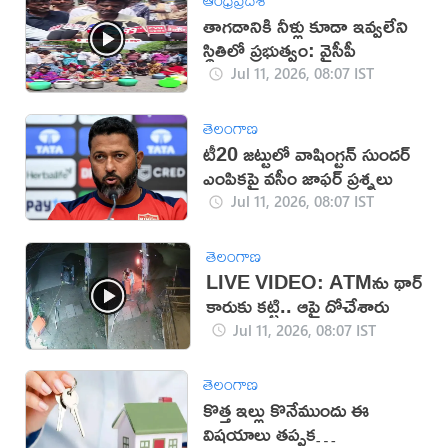
తాగడానికి నీళ్లు కూడా ఇవ్వలేని
స్థితిలో ప్రభుత్వం: వైసీపీ
Jul 11, 2026, 08:07 IST
తెలంగాణ
టీ20 జట్టులో వాషింగ్టన్ సుందర్
ఎంపికపై వసీం జాఫర్ ప్రశ్నలు
Jul 11, 2026, 08:07 IST
తెలంగాణ
LIVE VIDEO: ATMను థార్
కారుకు కట్టి.. ఆపై దోచేశారు
Jul 11, 2026, 08:07 IST
తెలంగాణ
కొత్త ఇల్లు కొనేముందు ఈ
విషయాలు తప్పక