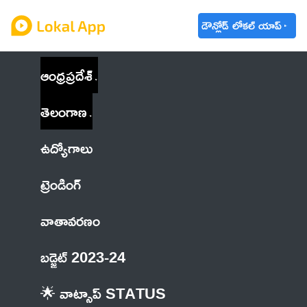
డౌన్లోడ్ లోకల్ యాప్
ఆంధ్రప్రదేశ్
తెలంగాణ
ఉద్యోగాలు
ట్రెండింగ్
వాతావరణం
బడ్జెట్ 2023-24
🌟 వాట్సాప్ STATUS