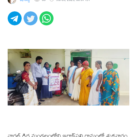
నాగల్ గిద్ద మండలంలోని ఇరాక్‌పల్లి గ్రామంలో శుక్రవారం