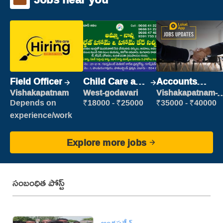
Field Officer
Child Care and
Accounts
Patient care
Clerk
Vishakapatnam
West-godavari
Vishakapatnam-
new
Depends on
₹18000 - ₹25000
₹35000 - ₹40000
experience/work
Explore more jobs
సంబంధిత పోస్ట్
ఆంధ్రప్రదేశ్