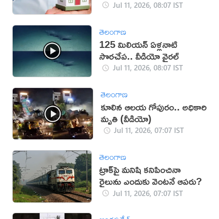
పరిశీలించండి!
Jul 11, 2026, 08:07 IST
తెలంగాణ
125 మిలియన్ ఏళ్లనాటి
సొరచేప.. వీడియో వైరల్
Jul 11, 2026, 08:07 IST
తెలంగాణ
కూలిన ఆలయ గోపురం.. అధికారి
మృతి (వీడియో)
Jul 11, 2026, 07:07 IST
తెలంగాణ
ట్రాక్‌పై మనిషి కనిపించినా
రైలును ఎందుకు వెంటనే ఆపరు?
Jul 11, 2026, 07:07 IST