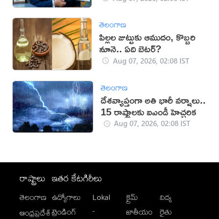
తెలంగాణ
పిల్లల జుట్టుకు ఆముదం, కొబ్బరి
నూనె.. ఏది బెటర్?
Aug 07, 2026, 02:08 IST
తెలంగాణ
దేశవ్యాప్తంగా అతి భారీ వర్షాలు..
15 రాష్ట్రాలకు ఐఎండీ హెచ్చరిక
Aug 07, 2026, 02:08 IST
రాష్ట్రాలు
ఇతర కేటగిరీలు
తెలంగాణ
ఉద్యోగాలు
Lokal
క్రైమ్
విద్య
-
ట్రెండింగ్
జాతీయం
రైతు
ఆంధ్రప్రదేశ్