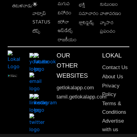
మగువ
కుటుంబం
🌟
భక్తి
తమిళనాడు
వినోదం
వాట్సాప్
సమాచారం
వాతావరణం
STATUS
కరోనా
క్లాసిఫైడ్స్
వ్యాపార
అప్‌డేట్స్
టిప్స్
ప్రపంచం
రాజకీయం
OUR
LOKAL
OTHER
Contact Us
WEBSITES
About Us
Privacy
getlokalapp.com
Policy
tamil.getlokalapp.com
Terms &
Conditions
Advertise
with us