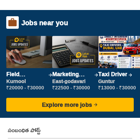
Jobs near you
Field
Marketing
Taxi Driver
Marketing
Executive
Kurnool
East-godavari
Guntur
Executive
₹20000 - ₹30000
₹22500 - ₹30000
₹13000 - ₹30000
Explore more jobs
సంబంధిత పోస్ట్