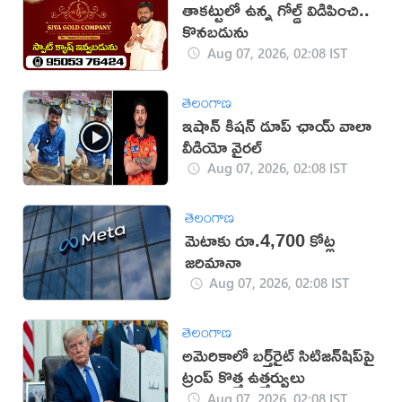
తాకట్టులో ఉన్న గోల్డ్ విడిపించి..
కొనబడును
Aug 07, 2026, 02:08 IST
తెలంగాణ
ఇషాన్ కిషన్ డూప్ ఛాయ్ వాలా
వీడియో వైరల్
Aug 07, 2026, 02:08 IST
తెలంగాణ
మెటాకు రూ.4,700 కోట్ల
జరిమానా
Aug 07, 2026, 02:08 IST
తెలంగాణ
అమెరికాలో బర్త్‌రైట్ సిటిజన్‌షిప్‌పై
ట్రంప్ కొత్త ఉత్తర్వులు
Aug 07, 2026, 02:08 IST