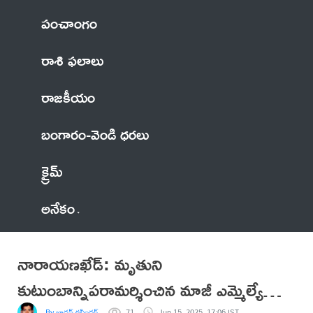
పంచాంగం
రాశి ఫలాలు
రాజకీయం
బంగారం-వెండి ధరలు
క్రైమ్
అనేకం
నారాయణఖేడ్: మృతుని
కుటుంబాన్నిపరామర్శించిన మాజీ ఎమ్మెల్యే
By జాదవ్ రవీందర్
71
Jun 15, 2025, 17:06 IST