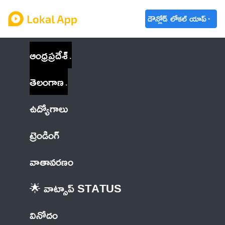
డౌన్లోడ్ లోకల్ యాప్
ఆంధ్రప్రదేశ్
తెలంగాణ
ఉద్యోగాలు
ట్రెండింగ్
వాతావరణం
🌟 వాట్సాప్ STATUS
వినోదం