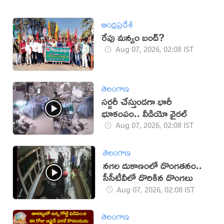
ఆంధ్రప్రదేశ్
రేపు మన్యం బంద్‌?
Aug 07, 2026, 02:08 IST
తెలంగాణ
సర్జరీ చేస్తుండగా భారీ
భూకంపం.. వీడియో వైరల్
Aug 07, 2026, 02:08 IST
తెలంగాణ
నగల దుకాణంలో దొంగతనం..
సీసీటీవీలో దొరికిన దొంగలు
Aug 07, 2026, 02:08 IST
తెలంగాణ