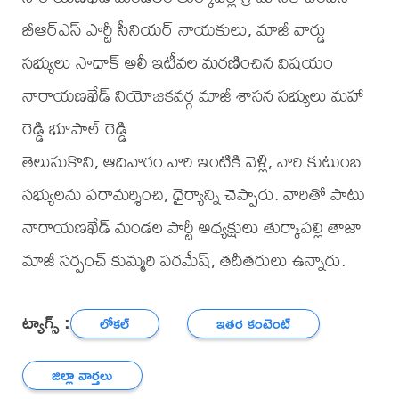
బీఆర్ఎస్ పార్టీ సీనియర్ నాయకులు, మాజీ వార్డు
సభ్యులు సాధాక్ అలీ ఇటీవల మరణించిన విషయం
నారాయణఖేడ్ నియోజకవర్గ మాజీ శాసన సభ్యులు మహా
రెడ్డి భూపాల్ రెడ్డి
తెలుసుకొని, ఆదివారం వారి ఇంటికి వెళ్లి, వారి కుటుంబ
సభ్యులను పరామర్శించి, ధైర్యాన్ని చెప్పారు. వారితో పాటు
నారాయణఖేడ్ మండల పార్టీ అధ్యక్షులు తుర్కాపల్లి తాజా
మాజీ సర్పంచ్ కుమ్మరి పరమేష్, తదీతరులు ఉన్నారు.
ట్యాగ్స్ :
లోకల్
ఇతర కంటెంట్
జిల్లా వార్తలు