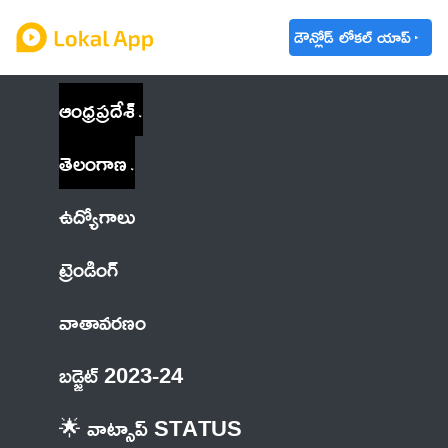
డౌన్లోడ్ లోకల్ యాప్
ఆంధ్రప్రదేశ్
తెలంగాణ
ఉద్యోగాలు
ట్రెండింగ్
వాతావరణం
బడ్జెట్ 2023-24
🌟 వాట్సాప్ STATUS