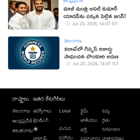
ఆంధ్రప్రదేశ్
మాజీ మంత్రి అనిల్ కుమార్
యాదవ్‌ను పక్కన పెట్టిన జగన్!
Jul 20, 2026, 14:07 IST
తెలంగాణ
కరాటేలో గిన్నిస్ రికార్డు
సాధించిన బొంకూరి అరుణ
Jul 20, 2026, 14:07 IST
రాష్ట్రాలు
ఇతర కేటగిరీలు
తెలంగాణ
ఉద్యోగాలు
Lokal
క్రైమ్
విద్య
-
ట్రెండింగ్
జాతీయం
రైతు
ఆంధ్రప్రదేశ్
మగువ
కుటుంబం
🌟
భక్తి
తమిళనాడు
వినోదం
వాట్సాప్
సమాచారం
వాతావరణం