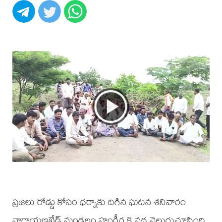
ప్రజలు రోడ్డు కోసం ధర్నాకు దిగిన ఘటన శనివారం
నారాయణఖేడ్ మండలం హంగీర్గ కె వద్ద వెలుగుచూసింది.