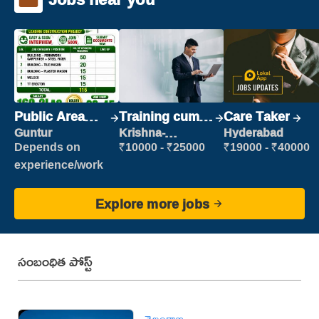
Public Area
Training cum
Care Taker
Cleaner
Placement
Guntur
Krishna-
Hyderabad
vijayawada
Depends on
₹10000 - ₹25000
₹19000 - ₹40000
experience/work
Explore more jobs
సంబంధిత పోస్ట్
తెలంగాణ