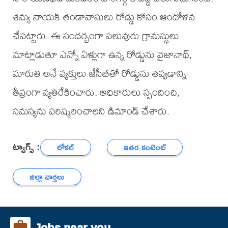
శమ్య నాయక్ తండావాసులు రోడ్డు కోసం ఆందోళన
చేపట్టారు. ఈ సందర్భంగా పలువురు గ్రామస్థులు
మాట్లాడుతూ ఎన్నో ఏళ్లుగా ఉన్న రోడ్డును వైజానాథ్,
మారుతి అనే వ్యక్తులు జేసీబీతో రోడ్డును తవ్వడాన్ని
తీవ్రంగా వ్యతిరేకించారు. అధికారులు స్పందించి,
సమస్యను పరిష్కరించాలని డిమాండ్ చేశారు.
ట్యాగ్స్ :
లోకల్
ఇతర కంటెంట్
జిల్లా వార్తలు
Jobs near you