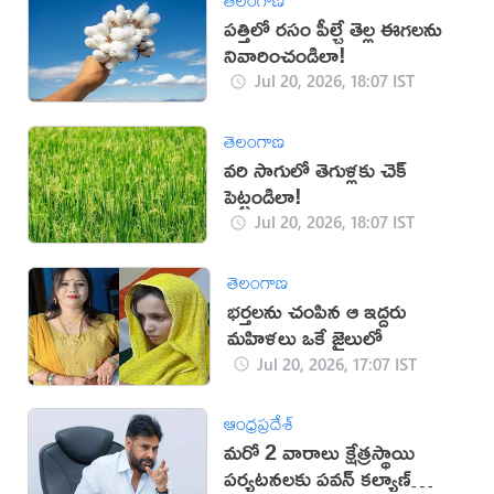
పత్తిలో రసం పీల్చే తెల్ల ఈగలను
నివారించండిలా!
Jul 20, 2026, 18:07 IST
తెలంగాణ
వరి సాగులో తెగుళ్లకు చెక్
పెట్టండిలా!
Jul 20, 2026, 18:07 IST
తెలంగాణ
భర్తలను చంపిన ఆ ఇద్దరు
మహిళలు ఒకే జైలులో
Jul 20, 2026, 17:07 IST
ఆంధ్రప్రదేశ్
మరో 2 వారాలు క్షేత్రస్థాయి
పర్యటనలకు పవన్ కల్యాణ్