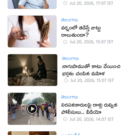
దూరం
Jul 20, 2026, 17:07 IST
తెలంగాణ
వర్షంలో తడిస్తే జుట్టు
రాలుతుందా?
Jul 20, 2026, 15:07 IST
తెలంగాణ
నాగుపాముతో కాటు వేయించి
భర్తను చంపిన మహిళ
Jul 20, 2026, 15:07 IST
తెలంగాణ
నిరసనకారులపై రాళ్లు రువ్విన
పోలీసులు.. వీడియో
Jul 20, 2026, 14:07 IST