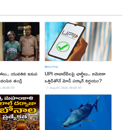
తెలంగాణ
ాలు.. యువతిని ఇనుప
UPI లావాదేవీలపై ఛార్జీలు.. అమెరికా
 చంపిన తండ్రి
ఒత్తిడితోనే మోడీ సర్కార్‌ నిర్ణయం?
, 06:08 IST
Aug 07, 2026, 06:08 IST