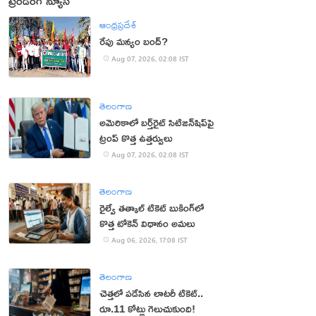
ట్రెండింగ్ న్యూస్
ఆంధ్రప్రదేశ్
రేపు మన్యం బంద్‌?
Aug 07, 2026, 02:08 IST
తెలంగాణ
అమెరికాలో బర్త్‌రైట్ సిటిజన్‌షిప్‌పై
ట్రంప్ కొత్త ఉత్తర్వులు
Aug 07, 2026, 02:08 IST
తెలంగాణ
రైల్వే తత్కాల్ టికెట్ బుకింగ్‌లో
కొత్త టోకెన్ విధానం అమలు
Aug 06, 2026, 17:08 IST
తెలంగాణ
చెత్తలో పడేసిన లాటరీ టికెట్..
రూ.11 కోట్లు గెలుచుకుంది!