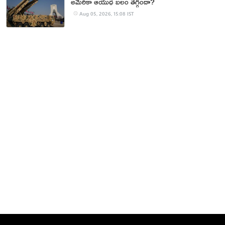
అమెరికా ఆయుధ బలం తగ్గిందా?
Aug 05, 2026, 15:08 IST