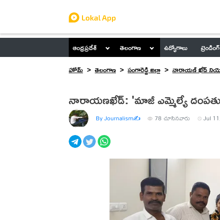
ఆంధ్రప్రదేశ్
తెలంగాణ
ఉద్యోగాలు
ట్రెండింగ్
హోమ్
తెలంగాణ
సంగారెడ్డి జిల్లా
నారాయణ్ ఖేడ్ నియ
నారాయణఖేడ్: 'మాజీ ఎమ్మెల్యే దంపత
By Journalism✍️
78
చూసినవారు
Jul 11