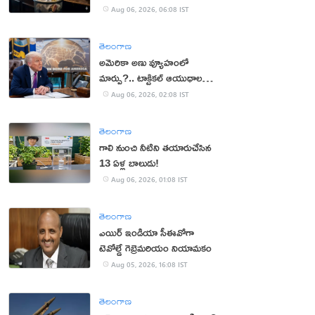
Aug 06, 2026, 06:08 IST
తెలంగాణ
అమెరికా అణు వ్యూహంలో
మార్పు?.. టాక్టికల్ ఆయుధాలకు
ప్రాధాన్యం!
Aug 06, 2026, 02:08 IST
తెలంగాణ
గాలి నుంచి నీటిని తయారుచేసిన
13 ఏళ్ల బాలుడు!
Aug 06, 2026, 01:08 IST
తెలంగాణ
ఎయిర్ ఇండియా సీఈవోగా
టెవోల్డే గెబ్రెమరియం నియామకం
Aug 05, 2026, 16:08 IST
తెలంగాణ