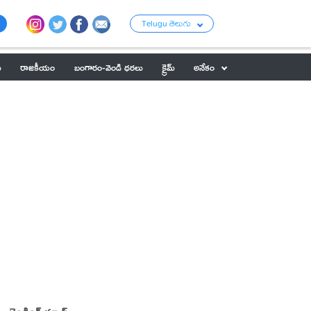
Telugu తెలుగు
ు
రాజకీయం
బంగారం-వెండి ధరలు
క్రైమ్
అనేకం