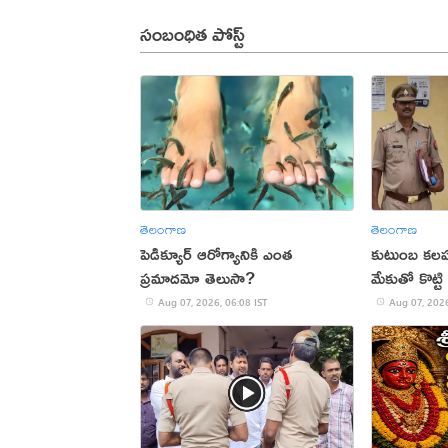
సంబంధిత పోస్ట్
తెలంగాణ
తెలంగాణ
పెడిక్యూర్ ఆరోగ్యానికి ఎంత
కుటుంబ కలహ
ప్రమాదమో తెలుసా?
మేకుతో కొట్టి
Aug 07, 2026, 06:08 IST
Aug 07, 2026