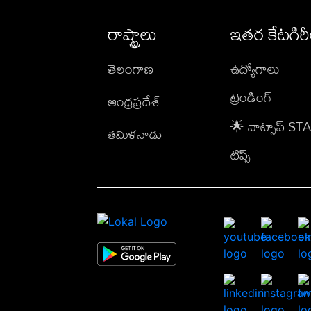
రాష్ట్రాలు
ఇతర కేటగిర
తెలంగాణ
ఉద్యోగాలు
ట్రెండింగ్
ఆంధ్రప్రదేశ్
🌟 వాట్సాప్ S
తమిళనాడు
టిప్స్