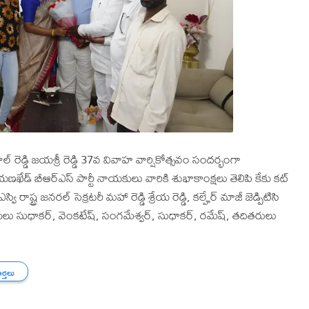
రెడ్డి జయశ్రీ రెడ్డి 37వ వివాహ వార్షికోత్సవం సందర్భంగా
ేడ్ బీఆర్ఎస్ పార్టీ నాయకులు వారికి శుభాకాంక్షలు తెలిపి కేకు కట్
ష్ట్ర జనరల్ సెక్రటరీ మహా రెడ్డి శ్రేయ రెడ్డి, కల్హేర్ మాజీ జెడ్పిటిసి
యక్షులు సుధాకర్, వెంకటేష్, సంగమేశ్వర్, సుధాకర్, రమేష్, తదితరులు
ార్తలు