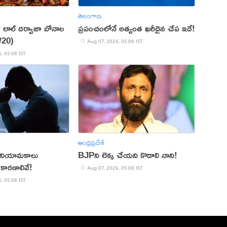
తెలంగాణ
ి లాల్ దర్వాజా బోనాల
ప్రపంచంలోనే అత్యంత ఖరీదైన చేప ఇదే!
8/20)
Aug 07, 2026, 05:08 IST
, 05:08 IST
ఆంధ్రప్రదేశ్
్ల నియామకాలు
BJPని లెక్క చేయని కొడాలి నాని!
కారణాలివే!
Aug 07, 2026, 05:08 IST
, 05:08 IST