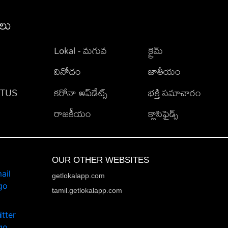
ీలు
Lokal - మగువ
క్రైమ్
వినోదం
జాతీయం
TATUS
కరోనా అప్‌డేట్స్
భక్తి సమాచారం
రాజకీయం
క్లాసిఫైడ్స్
OUR OTHER WEBSITES
getlokalapp.com
tamil.getlokalapp.com