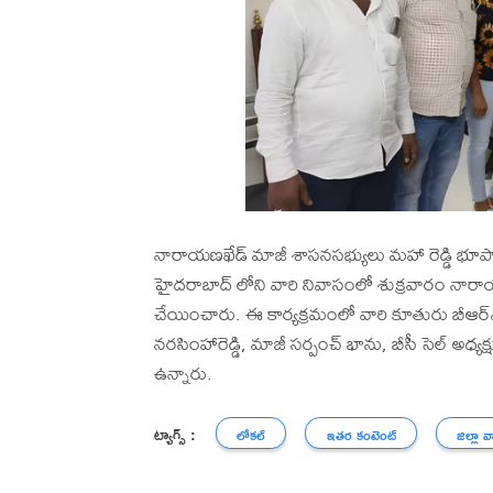
నారాయణఖేడ్ మాజీ శాసనసభ్యులు మహా రెడ్డి భూపాల్ 
హైదరాబాద్ లోని వారి నివాసంలో శుక్రవారం నారాయణఖ
చేయించారు. ఈ కార్యక్రమంలో వారి కూతురు బీఆర్ఎస్వి రా
నరసింహారెడ్డి, మాజీ సర్పంచ్ భాను, బీసీ సెల్ అధ్
ఉన్నారు.
ట్యాగ్స్ :
లోకల్
ఇతర కంటెంట్
జిల్లా వ