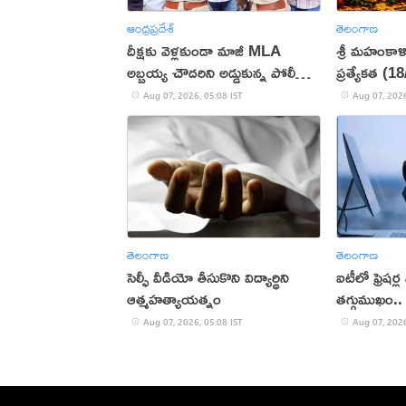
ఆంధ్రప్రదేశ్
తెలంగాణ
దీక్షకు వెళ్లకుండా మాజీ MLA
శ్రీ మహంకాళ
అబ్బ‌య్య చౌద‌రిని అడ్డుకున్న పోలీసులు
ప్రత్యేకత (1
(వీడియో)
Aug 07, 2026, 05:08 IST
Aug 07, 2026
తెలంగాణ
తెలంగాణ
సెల్ఫీ వీడియో తీసుకొని విద్యార్థిని
ఐటీలో ఫ్రెషర
ఆత్మహత్యాయత్నం
తగ్గుముఖం.. 
Aug 07, 2026, 05:08 IST
Aug 07, 2026