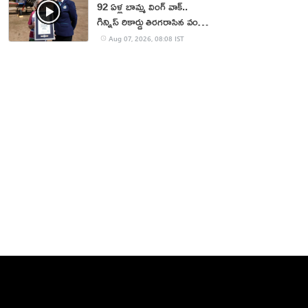
92 ఏళ్ల బామ్మ వింగ్ వాక్..
గిన్నిస్ రికార్డు తిరగరాసిన వండర్
ఉమెన్
Aug 07, 2026, 08:08 IST