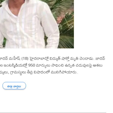
దవ్ మహేష్ (18) హైదరాబాద్లో విద్యుత్ షాక్తో మృతి చెందాడు. జాదవ్
ఇంటర్మీడియట్లో 950 మార్కులు సాధించి ఉన్నత చదువులపై ఆశలు
ులు, గ్రామస్థులు తీవ్ర విషాదంలో మునిగిపోయారు.
జిల్లా వార్తలు