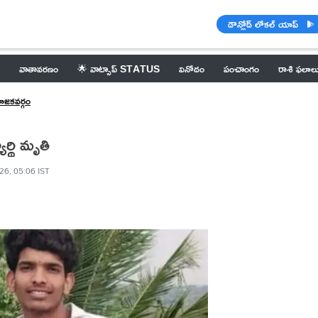
డౌన్లోడ్ లోకల్ యాప్
వాతావరణం
🌟 వాట్సాప్ STATUS
వినోదం
పంచాంగం
రాశి ఫలాల
ోజకవర్గం
ార్థి మృతి
26, 05:06 IST