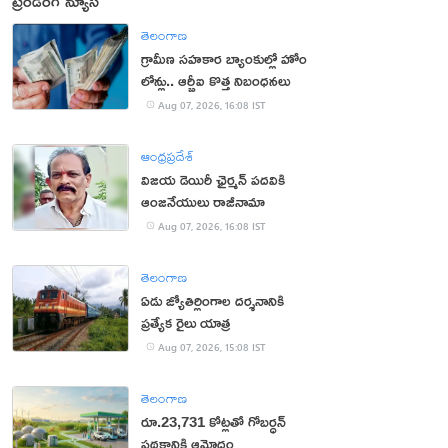
ట్రెండింగ్ న్యూస్
తెలంగాణ
గ్రామీణ సహకార బ్యాంకుల్లో హోం
లోన్లు.. ఆర్బీఐ కొత్త నిబంధనలు
Aug 07, 2026, 16:08 IST
ఆంధ్రప్రదేశ్
విజయ డెయిరీ ఛైర్మన్ పదవికి
ఆంజనేయులు రాజీనామా
Aug 07, 2026, 16:08 IST
తెలంగాణ
ఏడు జ్యోతిర్లింగాల దర్శనానికి
ప్రత్యేక రైలు యాత్ర
Aug 07, 2026, 15:08 IST
తెలంగాణ
రూ.23,731 కోట్లతో గోబర్ధన్
పథకానికి ఆమోదం