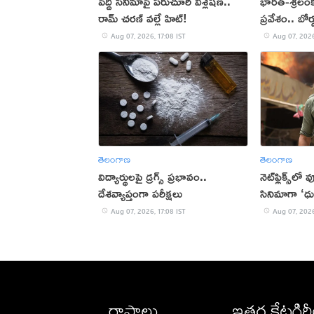
పెద్ది సినిమాపై పరుచూరి విశ్లేషణ..
భారత్-శ్రీలం
రామ్ చరణ్ వల్లే హిట్!
ప్రవేశం.. బోర
Aug 07, 2026, 17:08 IST
Aug 07, 2026
తెలంగాణ
తెలంగాణ
విద్యార్థులపై డ్రగ్స్ ప్రభావం..
నెట్‌ఫ్లిక్స్‌లో
దేశవ్యాప్తంగా పరీక్షలు
సినిమాగా ‘ధు
Aug 07, 2026, 17:08 IST
Aug 07, 2026
రాష్ట్రాలు
ఇతర కేటగిర