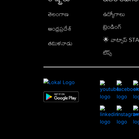
తెలంగాణ
ఉద్యోగాలు
ట్రెండింగ్
ఆంధ్రప్రదేశ్
🌟 వాట్సాప్ S
తమిళనాడు
టిప్స్