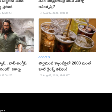
క టెస్టులకు ఉచిత
సీఎం చంద్రబాబుపై టీడీపీ నేతల్లో
్డు ప్రకటన
అసంతృప్తి?
, 17:08 IST
Aug 07, 2026, 17:08 IST
తెలంగాణ
 వ్యూస్.. నాన్-ఇంగ్లీష్
పార్లమెంట్ క్యాంటీన్లలో 2003 నుంచే
రంధర్’ రికార్డు
కూల్ డ్రింక్స్ నిషేధం!
, 17:08 IST
Aug 07, 2026, 17:08 IST
ీలు