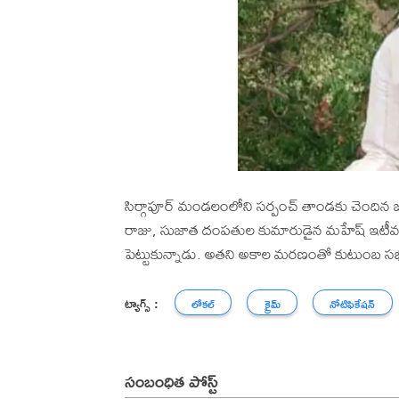
సిర్గాపూర్ మండలంలోని సర్పంచ్ తాండకు చెందిన జా
రాజు, సుజాత దంపతుల కుమారుడైన మహేష్ ఇటీవల 
పెట్టుకున్నాడు. అతని అకాల మరణంతో కుటుంబ సభ్య
ట్యాగ్స్ :
లోకల్
క్రైమ్
నోటిఫికేషన్
సంబంధిత పోస్ట్