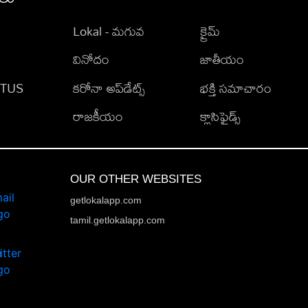
Lokal - మగువ
క్రైమ్
వినోదం
జాతీయం
TATUS
కరోనా అప్‌డేట్స్
భక్తి సమాచారం
రాజకీయం
క్లాసిఫైడ్స్
OUR OTHER WEBSITES
getlokalapp.com
tamil.getlokalapp.com