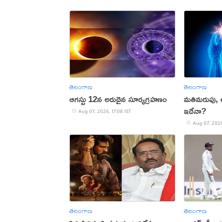
తెలంగాణ
తెలంగాణ
ఆగస్టు 12న అరుదైన సూర్యగ్రహణం
మతిమరుపు,
ఇదేనా?
Aug 07, 2026, 17:08 IST
Aug 07, 2026
తెలంగాణ
తెలంగాణ