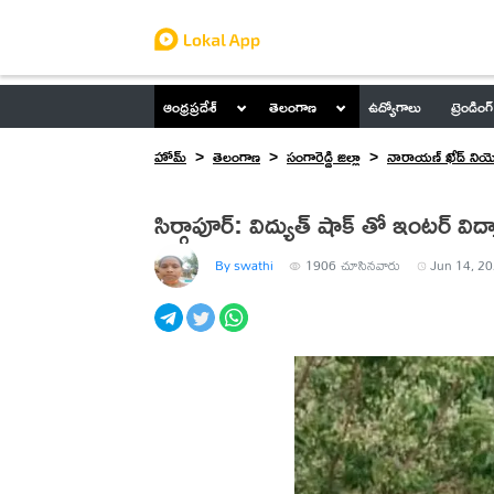
ఆంధ్రప్రదేశ్
తెలంగాణ
ఉద్యోగాలు
ట్రెండింగ్
హోమ్
తెలంగాణ
సంగారెడ్డి జిల్లా
నారాయణ్ ఖేడ్ నియ
సిర్గాపూర్: విద్యుత్ షాక్ తో ఇంటర్ విద్య
By swathi
1906
చూసినవారు
Jun 14, 20