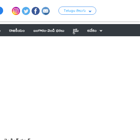
Telugu తెలుగు
ు
రాజకీయం
బంగారం-వెండి ధరలు
క్రైమ్
అనేకం