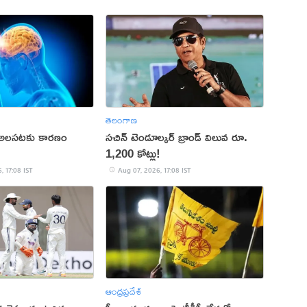
తెలంగాణ
 అలసటకు కారణం
సచిన్ టెండూల్కర్ బ్రాండ్ విలువ రూ.
1,200 కోట్లు!
, 17:08 IST
Aug 07, 2026, 17:08 IST
ఆంధ్రప్రదేశ్